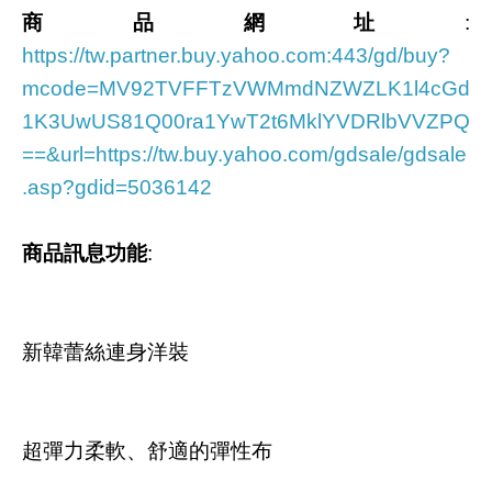
商品網址
:
https://tw.partner.buy.yahoo.com:443/gd/buy?
mcode=MV92TVFFTzVWMmdNZWZLK1l4cGd
1K3UwUS81Q00ra1YwT2t6MklYVDRlbVVZPQ
==&url=https://tw.buy.yahoo.com/gdsale/gdsale
.asp?gdid=5036142
商品訊息功能
:
新韓蕾絲連身洋裝
超彈力柔軟、舒適的彈性布