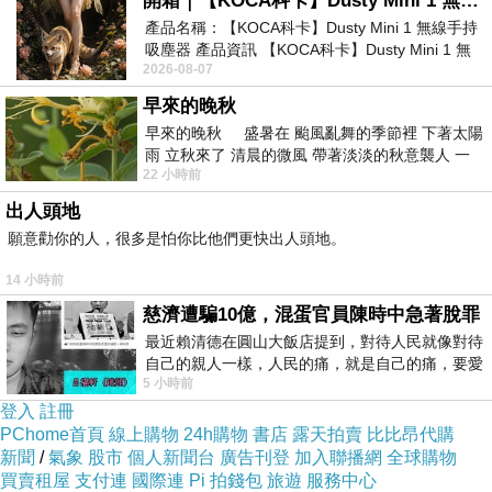
開箱｜【KOCA科卡】Dusty Mini 1 無線手持吸塵器
產品名稱：【KOCA科卡】Dusty Mini 1 無線手持
吸塵器 產品資訊 【KOCA科卡】Dusty Mini 1 無
2026-08-07
線手持吸塵器評語： 能吸、能吹兼具兩
早來的晚秋
早來的晚秋 盛暑在 颱風亂舞的季節裡 下著太陽
雨 立秋來了 清晨的微風 帶著淡淡的秋意襲人 一
22 小時前
下子 又被赤
出人頭地
願意勸你的人，很多是怕你比他們更快出人頭地。
14 小時前
慈濟遭騙10億，混蛋官員陳時中急著脫罪
最近賴清德在圓山大飯店提到，對待人民就像對待
自己的親人一樣，人民的痛，就是自己的痛，要愛
5 小時前
民如親，說的這麼好聽，實際上根本沒做
登入
註冊
PChome首頁
線上購物
24h購物
書店
露天拍賣
比比昂代購
新聞
/
氣象
股市
個人新聞台
廣告刊登
加入聯播網
全球購物
買賣租屋
支付連
國際連
Pi 拍錢包
旅遊
服務中心