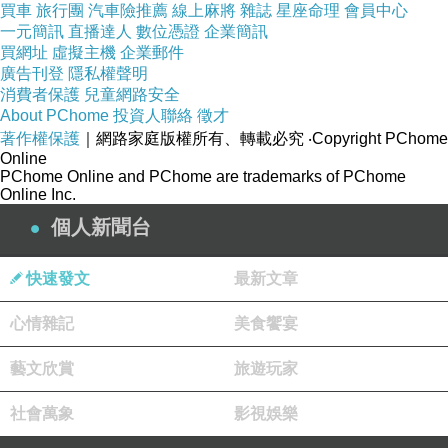
買車
旅行團
汽車險推薦
線上麻將
雜誌
星座命理
會員中心
一元簡訊
直播達人
數位憑證
企業簡訊
買網址
虛擬主機
企業郵件
廣告刊登
隱私權聲明
消費者保護
兒童網路安全
About PChome
投資人聯絡
徵才
著作權保護
｜網路家庭版權所有、轉載必究
‧Copyright PChome
Online
PChome Online and PChome are trademarks of PChome
Online Inc.
個人新聞台
快速發文
最新文章
心情雜記
美食饗宴
藝文欣賞
旅遊玩家
社會萬象
影視娛樂