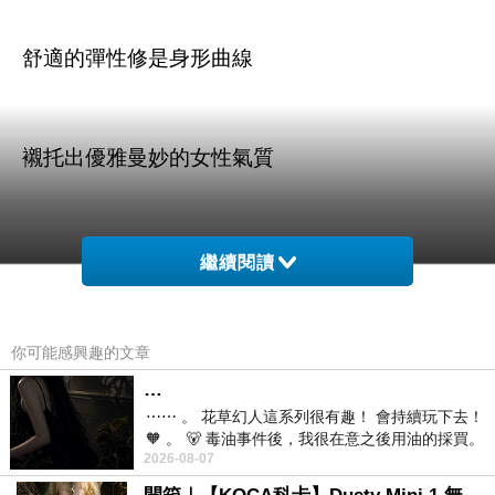
舒適的彈性修是身形曲線
襯托出優雅曼妙的女性氣質
繼續閱讀
商品訊息描述
:
你可能感興趣的文章
…
⋯⋯ 。 花草幻人這系列很有趣！ 會持續玩下去！
🧡 。 🐻 毒油事件後，我很在意之後用油的採買。
LIYO理優 洋裝優雅超彈力蕾絲碎花洋裝 610 S
2026-08-07
前天購買了我之前就很愛