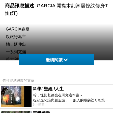
商品訊息描述
: GARCIA 開襟木釦漸層條紋修身T
恤(紅)
GARCIA春夏
以旅行為主
軸，延伸出
一系列充滿
義大利薩丁
繼續閱讀
尼亞島嶼度
假風格的個
你可能感興趣的文章
性休閒服
科學/ 聖經 /人生 .....
飾。首波推
哈，怪盜基德也在研究這本書～ _ _ _ _ _ _ _ 一
出的早春系
提起進化論與創造論， 一般人的腦袋裡可能第一
列以島嶼的
9 小時前
時間就有「 進化論很科
拓荒者為靈