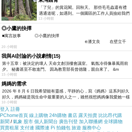
東灣踏青
「了兒」的賞花閣。回秋天。 那些毛毛蟲還有禮
感，承襲一
遇通道呢，如遇到。一個園區的工作人員撿給我們
貫的休閒格
13 小時前
細賞。
調，男性粗
◎小鷹的抉擇
獷女性飄
■寓言故事 ◎小鷹的抉擇
⊕潘文良 在壁立千
逸，整系列
20 小時前
仞的懸崖上，有一座遮天蔽
呈現男剛女
我與AI討論的小說劇情(15)
柔的個性優
第十五章：被決定的壞人 天命文創頂樓會議室。 氣氛冷得像暴風雨前
夕。 秘書甚至不敢進門。 因為教育部長曾德隆，親自來了。 &m
雅兼備風
15 小時前
味。
媽媽的需求
2026 年 8 月 6 日我希望能有靈感，平靜的心，寫《媽媽》這系列好久
好久，媽媽確是我生命中最重要的人之一，雖然很想媽媽像我愛她一樣
10 小時前
登入
註冊
PChome首頁
線上購物
24h購物
書店
露天拍賣
比比昂代購
新聞
/
氣象
股市
個人新聞台
廣告刊登
加入聯播網
全球購物
買賣租屋
支付連
國際連
Pi 拍錢包
旅遊
服務中心