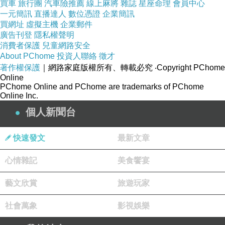
買車
旅行團
汽車險推薦
線上麻將
雜誌
星座命理
會員中心
一元簡訊
直播達人
數位憑證
企業簡訊
買網址
虛擬主機
企業郵件
廣告刊登
隱私權聲明
消費者保護
兒童網路安全
About PChome
投資人聯絡
徵才
著作權保護
｜網路家庭版權所有、轉載必究
‧Copyright PChome
Online
PChome Online and PChome are trademarks of PChome
Online Inc.
個人新聞台
快速發文
最新文章
心情雜記
美食饗宴
藝文欣賞
旅遊玩家
社會萬象
影視娛樂