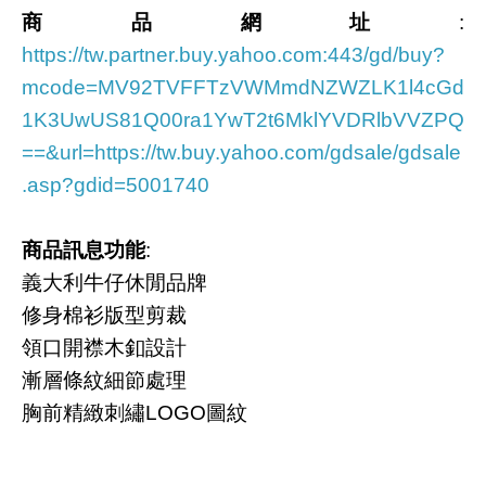
商品網址
:
https://tw.partner.buy.yahoo.com:443/gd/buy?
mcode=MV92TVFFTzVWMmdNZWZLK1l4cGd
1K3UwUS81Q00ra1YwT2t6MklYVDRlbVVZPQ
==&url=https://tw.buy.yahoo.com/gdsale/gdsale
.asp?gdid=5001740
商品訊息功能
:
義大利牛仔休閒品牌
修身棉衫版型剪裁
領口開襟木釦設計
漸層條紋細節處理
胸前精緻刺繡LOGO圖紋