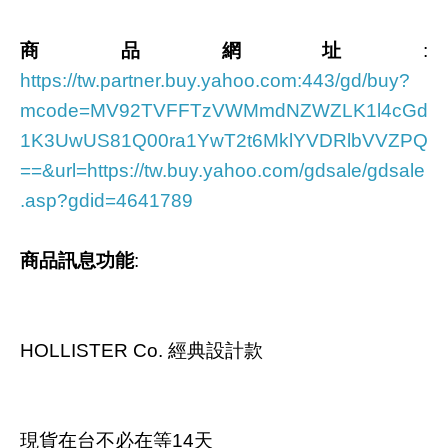
商品網址
:
https://tw.partner.buy.yahoo.com:443/gd/buy?
mcode=MV92TVFFTzVWMmdNZWZLK1l4cGd
1K3UwUS81Q00ra1YwT2t6MklYVDRlbVVZPQ
==&url=https://tw.buy.yahoo.com/gdsale/gdsale
.asp?gdid=4641789
商品訊息功能
:
HOLLISTER Co. 經典設計款
現貨在台不必在等14天