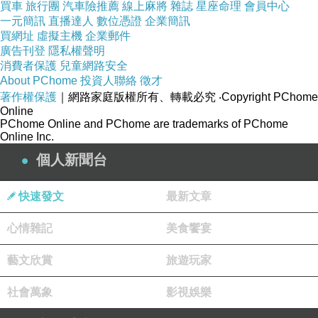
我們出貨前
買車
旅行團
汽車險推薦
線上麻將
雜誌
星座命理
會員中心
一元簡訊
直播達人
數位憑證
企業簡訊
將會致電給
買網址
虛擬主機
企業郵件
您參考建議
廣告刊登
隱私權聲明
消費者保護
兒童網路安全
About PChome
投資人聯絡
徵才
以下為平放
著作權保護
｜網路家庭版權所有、轉載必究
‧Copyright PChome
測量/公分 ，
Online
PChome Online and PChome are trademarks of PChome
誤差約2公分
Online Inc.
個人新聞台
商品尺寸
size (平放測
快速發文
最新文章
量/公分)
心情雜記
美食饗宴
藝文欣賞
旅遊玩家
社會萬象
影視娛樂
尺寸規格表