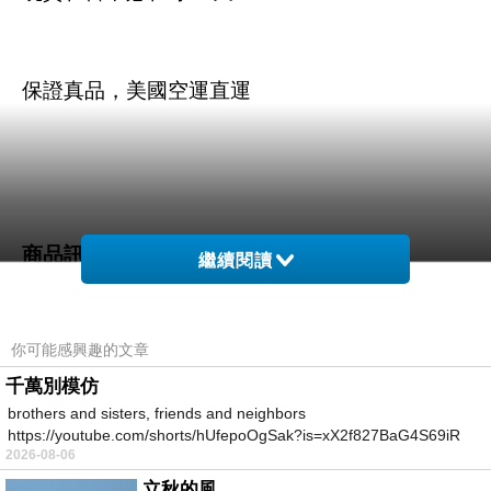
保證真品，美國空運直運
商品訊息描述
:
繼續閱讀
你可能感興趣的文章
【HOLLISTER Co.】男裝 經典字母圓領休閒短T
千萬別模仿
brothers and sisters, friends and neighbors
恤(黑)--M號
https://youtube.com/shorts/hUfepoOgSak?is=xX2f827BaG4S69iR
2026-08-06
https
立秋的風