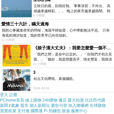
立秋日的風，刮得好熱。 軍事演習，不外出。 高
雄越來越精彩。。。 晚上的夜市越來越熱鬧。 秋
6 小時前
天的風刮得很熱 夜遊消暑熱。。。
愛情三十六計，瞞天過海
我把心事藏進尋常的問候，海面平靜如昔，心中悸動無法平息。 只有
海底的潮汐知道，我的世界早已向你傾斜。
13 小時前
《娘子漢大丈夫》：我要怎麼愛一個不存在的人？
「我們之間，是命中註定的。」「但我們才初次見
面。」「聽好，我是戀愛高手、情史豐富，我很清
23 小時前
楚這種感覺，你我之間的那種感覺，現
若您不知如
3
何選擇尺
站台又玩嘢啦。真傷腦筋。
碼，可於備
2026-08-06
註欄提供您
登入
註冊
的身高、體
PChome首頁
線上購物
24h購物
書店
露天拍賣
比比昂代購
新聞
/
氣象
股市
個人新聞台
廣告刊登
加入聯播網
全球購物
重及性別，
買賣租屋
支付連
國際連
Pi 拍錢包
旅遊
服務中心