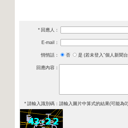
* 回應人：
E-mail：
悄悄話：
否
是 (若未登入"個人新聞台
回應內容：
* 請輸入識別碼：
請輸入圖片中算式的結果(可能為0