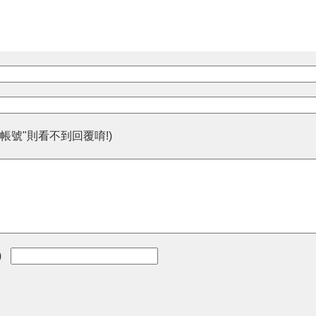
帳號"則看不到回覆唷!)
)