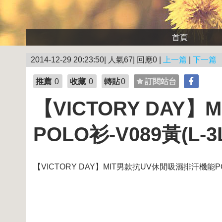
首頁
2014-12-29 20:23:50| 人氣67| 回應0 |
上一篇
|
下一篇
推薦
0
收藏
0
轉貼
0
訂閱站台
【VICTORY DAY
POLO衫-V089黃(L-3
【VICTORY DAY】MIT男款抗UV休閒吸濕排汗機能POLO