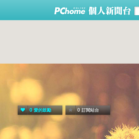
0
0
愛的鼓勵
訂閱站台