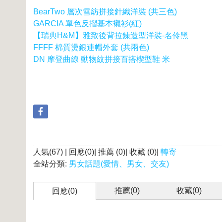
BearTwo 層次雪紡拼接針織洋裝 (共三色)
GARCIA 單色反摺基本襯衫(紅)
【瑞典H&M】雅致後背拉鍊造型洋裝-名伶黑
FFFF 棉質燙銀連帽外套 (共兩色)
DN 摩登曲線 動物紋拼接百搭楔型鞋 米
人氣(67) | 回應(0)| 推薦 (
0
)| 收藏 (
0
)|
轉寄
全站分類:
男女話題(愛情、男女、交友)
推薦(
0
)
收藏(
0
)
回應(0)