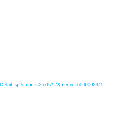
sDetail.jsp?i_code=2576757&memid=6000003945