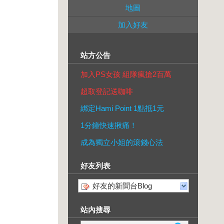
地圖
加入好友
站方公告
加入PS女孩 組隊瘋搶2百萬
超取登記送咖啡
綁定Hami Point 1點抵1元
1分鐘快速揪痛！
成為獨立小姐的滾錢心法
好友列表
好友的新聞台Blog
站內搜尋