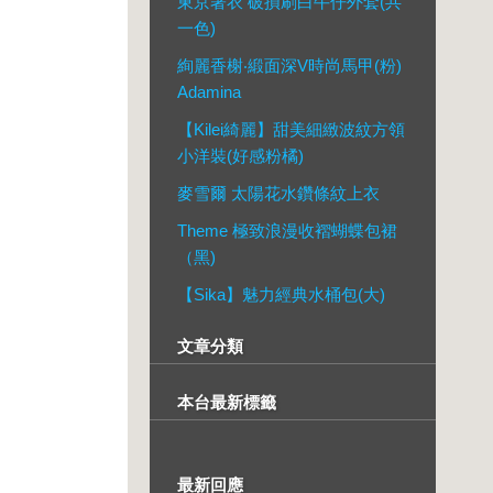
東京著衣 破損刷白牛仔外套(共
一色)
絢麗香榭‧緞面深V時尚馬甲(粉)
Adamina
【Kilei綺麗】甜美細緻波紋方領
小洋裝(好感粉橘)
麥雪爾 太陽花水鑽條紋上衣
Theme 極致浪漫收褶蝴蝶包裙
（黑)
【Sika】魅力經典水桶包(大)
文章分類
本台最新標籤
最新回應