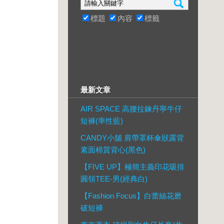
標題
內容
標籤
最新文章
AIR SPACE 高腰拉鍊丹寧牛仔
短褲(率性藍)
CANDY小舖 肩帶罩杯傘狀露背
素面棉質背心(黑色)
【FIVE UP】極簡主義印花吸排
圓領TEE-男(經典白)
【Fashion Focus】白蕾絲花磨
破短褲