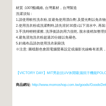
材質 :100?酯纖維, 台灣素材，台灣製造
洗濯須知 :
1.請使用軟性洗衣粉,並避免使用漂白劑 及螢光劑以免衣
2.使用洗衣粉或洗濯劑時,請先溶於30度c以下清水中, 
3.手洗時輕輕揉擦, 洗淨後請勿用力扭乾, 脫水後稍加整
4.避免浸泡洗衣粉超過20分鐘以免褪色.
5.針織布品請勿使用洗衣刷刷洗
※注意: 圖檔顏色會因電腦螢幕設定或攝影光線略有差異
【VICTORY DAY】MIT男款抗UV休閒吸濕排汗機能POLO衫-
商品網址
:
http://www.momoshop.com.tw/goods/GoodsDet