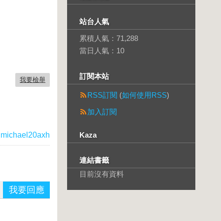
站台人氣
累積人氣：
71,288
當日人氣：
10
訂閱本站
我要檢舉
RSS訂閱
(
如何使用RSS
)
加入訂閱
michael20axh
Kaza
連結書籤
目前沒有資料
我要回應