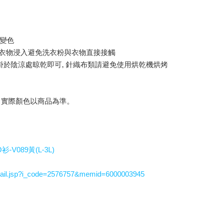
物變色
再裝衣物浸入避免洗衣粉與衣物直接接觸
理掛於陰涼處晾乾即可, 針織布類請避免使用烘乾機烘烤
，實際顏色以商品為準。
V089黃(L-3L)
ail.jsp?i_code=2576757&memid=6000003945