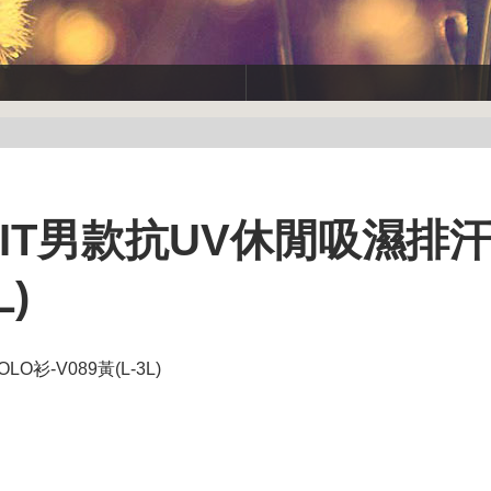
】MIT男款抗UV休閒吸濕排
L)
衫-V089黃(L-3L)