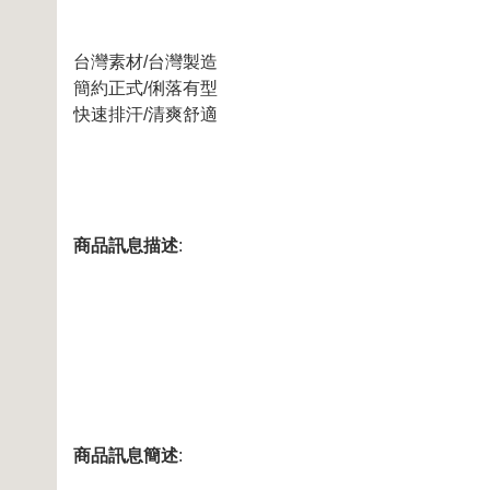
台灣素材/台灣製造
簡約正式/俐落有型
快速排汗/清爽舒適
商品訊息描述
:
商品訊息簡述
: