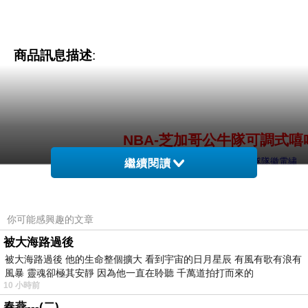
商品訊息描述
:
NBA-芝加哥公牛隊可調式嘻
經典芝加哥公牛隊隊徽電繡
繼續閱讀
帽子左側為NBA球隊隊名精緻電
可調式雙排扣可依使用者頭圍大小調整帽圍(54
你可能感興趣的文章
NBA可調式嘻哈帽深受年輕朋友們
被大海路過後
被大海路過後 他的生命整個擴大 看到宇宙的日月星辰 有風有歌有浪有
風暴 靈魂卻極其安靜 因為他一直在聆聽 千萬道拍打而來的
10 小時前
春燕---(二)