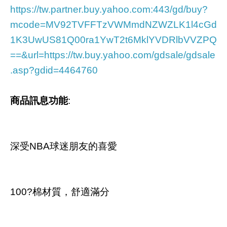
https://tw.partner.buy.yahoo.com:443/gd/buy?
mcode=MV92TVFFTzVWMmdNZWZLK1l4cGd
1K3UwUS81Q00ra1YwT2t6MklYVDRlbVVZPQ
==&url=https://tw.buy.yahoo.com/gdsale/gdsale
.asp?gdid=4464760
商品訊息功能
:
深受NBA球迷朋友的喜愛
100?棉材質，舒適滿分