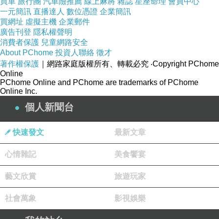
買車
旅行團
汽車險推薦
線上麻將
雜誌
星座命理
會員中心
一元簡訊
直播達人
數位憑證
企業簡訊
買網址
虛擬主機
企業郵件
商品訊息簡述
:
廣告刊登
隱私權聲明
消費者保護
兒童網路安全
About PChome
投資人聯絡
徵才
著作權保護
｜網路家庭版權所有、轉載必究
‧Copyright PChome
Online
PChome Online and PChome are trademarks of PChome
★商品規格★
Online Inc.
尺寸：F (54-58cm)
個人新聞台
球隊：芝加哥公牛隊
快速發文
最新文章
材質：100?(100?TTON)
產地：台灣
心情雜記
美食饗宴
藝文欣賞
旅遊玩家
★洗滌方式★
-請依照洗標的洗滌衣服，可延長衣服的壽命。
社會萬象
影視娛樂
-建議您將深色與淺色衣服分開洗滌，避免衣服染色。