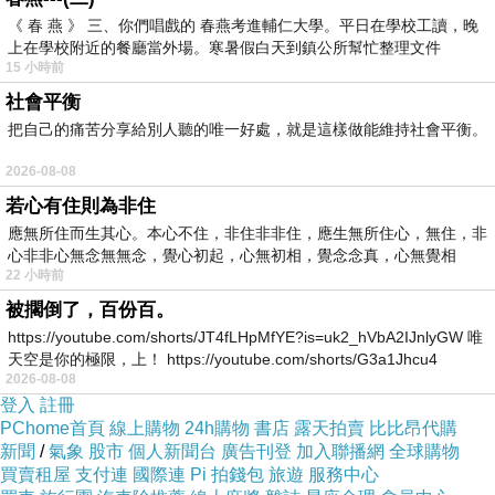
《 春 燕 》 三、你們唱戲的 春燕考進輔仁大學。平日在學校工讀，晚
上在學校附近的餐廳當外場。寒暑假白天到鎮公所幫忙整理文件
15 小時前
社會平衡
把自己的痛苦分享給別人聽的唯一好處，就是這樣做能維持社會平衡。
2026-08-08
若心有住則為非住
應無所住而生其心。本心不住，非住非非住，應生無所住心，無住，非
心非非心無念無無念，覺心初起，心無初相，覺念念真，心無覺相
22 小時前
被擱倒了，百份百。
https://youtube.com/shorts/JT4fLHpMfYE?is=uk2_hVbA2IJnlyGW 唯
天空是你的極限，上！ https://youtube.com/shorts/G3a1Jhcu4
2026-08-08
登入
註冊
PChome首頁
線上購物
24h購物
書店
露天拍賣
比比昂代購
新聞
/
氣象
股市
個人新聞台
廣告刊登
加入聯播網
全球購物
買賣租屋
支付連
國際連
Pi 拍錢包
旅遊
服務中心