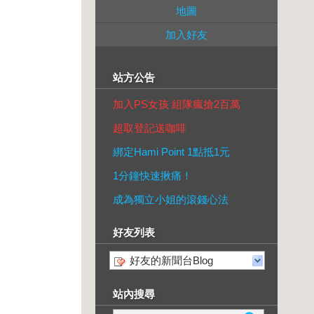
地圖
加入好友
站方公告
加入PS女孩 組隊瘋搶2百萬
超取登記送咖啡
綁定Hami Point 1點抵1元
1分鐘快速揪痛！
成為獨立小姐的滾錢心法
好友列表
好友的新聞台Blog
站內搜尋