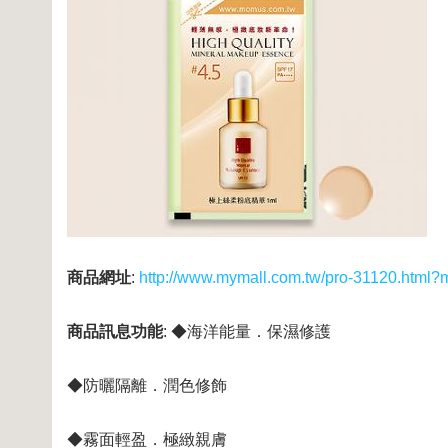
商品網址
:
http://www.mymall.com.tw/pro-31120.htm
商品訊息功能
: ◆海洋能量．保濕修護
◆防曬隔離．潤色修飾
◆霧面輕盈．極緻親膚