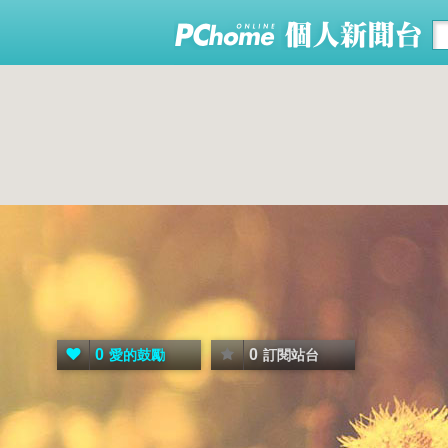
0
0
愛的鼓勵
訂閱站台