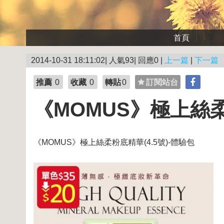
首頁
2014-10-31 18:11:02| 人氣93| 回應0 |
上一篇
|
下一篇
推薦
0
收藏
0
轉貼
0
訂閱站台
《MOMUS》極上絲柔
《MOMUS》極上絲柔粉底精華(4.5號)-體驗包