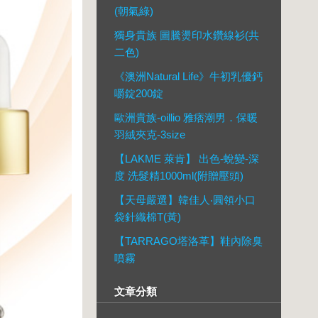
(朝氣綠)
獨身貴族 圖騰燙印水鑽線衫(共
二色)
《澳洲Natural Life》牛初乳優鈣
嚼錠200錠
歐洲貴族-oillio 雅痞潮男．保暖
羽絨夾克-3size
【LAKME 萊肯】 出色-蛻變-深
度 洗髮精1000ml(附贈壓頭)
【天母嚴選】韓佳人‧圓領小口
袋針織棉T(黃)
【TARRAGO塔洛革】鞋內除臭
噴霧
文章分類