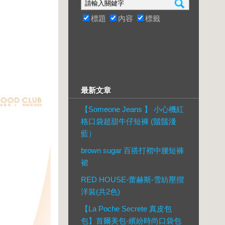
標題
內容
標籤
最新文章
【Someone Jeans 】 小心機紅
格口袋超甜牛仔短褲 (鬚鬚淺
藍）
brown sugar 百搭打褶中腰短褲
裙
RED HOUSE-蕾赫斯-雪紡壓摺
洋裝(共2色)
【La Poche Secrete 真皮包
包】首爾美包-繽紛時尚口袋包