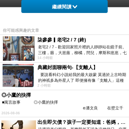
>
【日本cheero mini小阿愣】6000mAh雙輸出行
繼續閱讀
動電源
在網路上買應該會比較便宜，
【日本
cheero mini小阿愣】6000mAh雙輸出行動電源
你可能感興趣的文章
而且24小時都能買，上網慢慢挑選，不用等店家
柒參參▎老宅2 / 7 (終)
開門也不用看店員臉色
★★★
老宅2 / 7 - 歡迎回家照片裡的人靜靜站在鏡子前。
三樓，廄，大崽蕥，柳橘，閆兒，摩斯和崽崽，七
14 小時前
商品訊息描述
個人整整齊齊地站在鏡框之外，如同
:
典藏封面聊兩句-【支離人】
要說看科幻小說給我的最大啟蒙 莫過於上古時期
的神祇多為外星人了 即便擁有像「支離人」這種
2 小時前
驚世駭俗的神通法門 也未必讀
日本原廠授權代理/夏瓏資訊一年保固服務
◎小鷹的抉擇
■寓言故事 ◎小鷹的抉擇
⊕潘文良 在壁立千
2026-08-06
仞的懸崖上，有一座遮天蔽
出生即欠債？孩子一定要知道：爸媽，其實我不欠你們