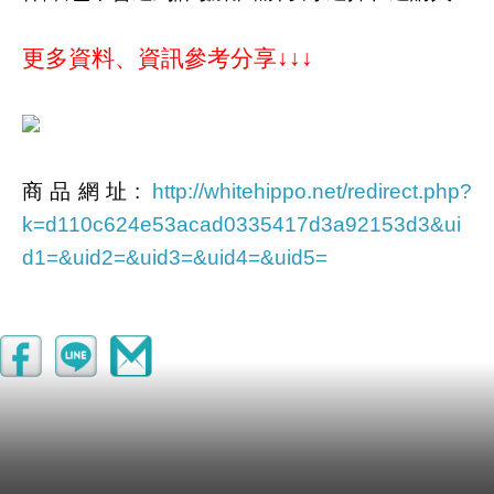
更多資料、資訊參考分享↓↓↓
商品網址
:
http://whitehippo.net/redirect.php?
k=d110c624e53acad0335417d3a92153d3&ui
d1=&uid2=&uid3=&uid4=&uid5=
商品訊息功能
:
【日本cheero mini小阿愣】6000mAh雙輸出行
動電源
但是我想英語日常會話 多益課程 成人美語推薦