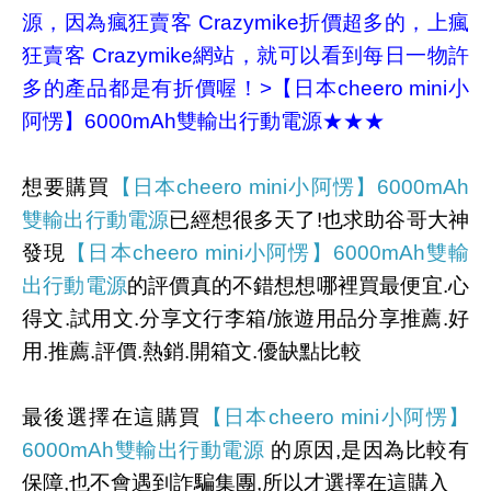
源
，因為瘋狂賣客 Crazymike折價超多的，上瘋
狂賣客 Crazymike網站，就可以看到每日一物許
多的產品都是有折價喔！>
【日本cheero mini小
阿愣】6000mAh雙輸出行動電源
★★★
想要購買
【日本cheero mini小阿愣】6000mAh
雙輸出行動電源
已經想很多天了!也求助谷哥大神
發現
【日本cheero mini小阿愣】6000mAh雙輸
出行動電源
的評價真的不錯想想哪裡買最便宜.心
得文.試用文.分享文行李箱/旅遊用品分享推薦.好
用.推薦.評價.熱銷.開箱文.優缺點比較
最後選擇在這購買
【日本cheero mini小阿愣】
6000mAh雙輸出行動電源
的原因,是因為比較有
保障,也不會遇到詐騙集團,所以才選擇在這購入