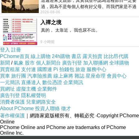
這週迎來父親節，其實我並不認為這種節日一定要
快速出貨：2 個工作日內快速出貨
過，因為不是每個人都有好父母。而我們家是不過
2026-08-06
節的，平時也沒什麼儀式感，生活趨近冷
入禪之境
真的， 太靠近， 我也尿不出。
9 小時前
登入
註冊
PChome首頁
線上購物
24h購物
書店
露天拍賣
比比昂代購
新聞
/
氣象
股市
個人新聞台
廣告刊登
加入聯播網
全球購物
非買不可的理由
買賣租屋
支付連
國際連
Pi 拍錢包
旅遊
服務中心
買車
旅行團
汽車險推薦
線上麻將
雜誌
星座命理
會員中心
一元簡訊
直播達人
數位憑證
企業簡訊
買網址
虛擬主機
企業郵件
廣告刊登
隱私權聲明
消費者保護
兒童網路安全
About PChome
投資人聯絡
徵才
著作權保護
｜網路家庭版權所有、轉載必究
‧Copyright PChome
Online
PChome Online and PChome are trademarks of PChome
Online Inc.