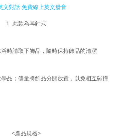
英文對話 免費線上英文發音
1. 此款為耳針式
、沐浴時請取下飾品，隨時保持飾品的清潔
到化學品；儘量將飾品分開放置，以免相互碰撞
<產品規格>