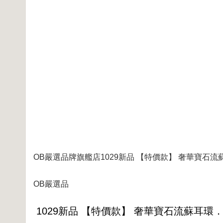
OB嚴選品牌旗艦店1029新品 【特價款】 奢華寶石流
OB嚴選品