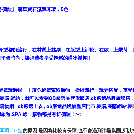
【特價款】 奢華寶石流蘇耳環．5色
身型都能流行，在材質上挑剔、在版型上計較、在做工上嚴苛，
平價時尚，讓消費者享受輕鬆的購物樂趣!!
輕鬆玩時尚！！讓你輕鬆駕馭時尚、操縱流行、玩弄搭配，享受
旗艦店團購 網站，就可以看到OB嚴選品牌旗艦店,ob嚴選品牌旗艦店 ,
o , ob購物網 , ob嚴選上衣 , ob嚴選品牌旗艦店門市,團購,團購網站
灣旅遊,SPA,線上購物都是有折價喔！>
<
蘇耳環．5色
的原因,是因為比較有保障,也不會遇到詐騙集團,所以