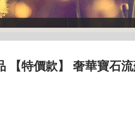
新品 【特價款】 奢華寶石