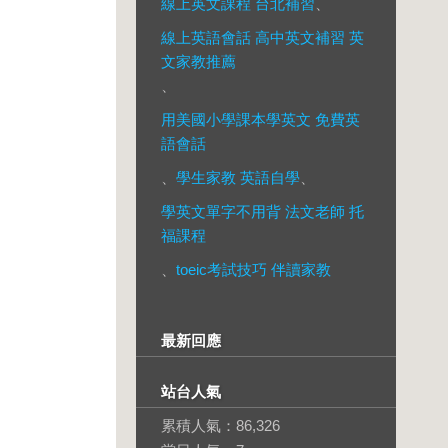
線上英文課程 台北補習
、
線上英語會話 高中英文補習 英
文家教推薦
、
用美國小學課本學英文 免費英
語會話
、
學生家教 英語自學
、
學英文單字不用背 法文老師 托
福課程
、
toeic考試技巧 伴讀家教
最新回應
站台人氣
累積人氣：
86,326