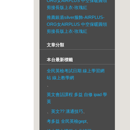
ORG女AIRPLUS 中空保暖圓領
剪接長版上衣-玫瑰紅
推薦銀盾silver服飾-AIRPLUS-
ORG女AIRPLUS 中空保暖圓領
剪接長版上衣-玫瑰紅
文章分類
本台最新標籤
全民英檢考試日期 線上學習網
站 線上教學網
、
英文會話課程 多益 自修 ipad 學
英
、
英文?? 溝通技巧
、
考多益 全民英檢gept
、