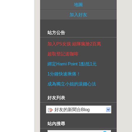
地圖
加入好友
站方公告
加入PS女孩 組隊瘋搶2百萬
超取登記送咖啡
綁定Hami Point 1點抵1元
1分鐘快速揪痛！
成為獨立小姐的滾錢心法
好友列表
好友的新聞台Blog
站內搜尋