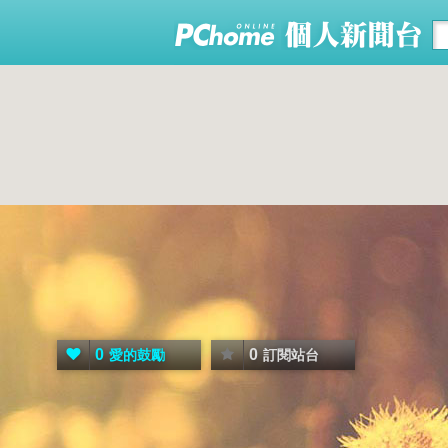
0
0
愛的鼓勵
訂閱站台