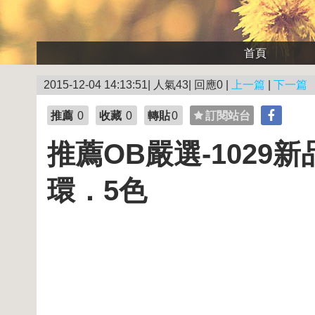
首頁
2015-12-04 14:13:51| 人氣43| 回應0 |
上一篇
|
下一篇
推薦
0
收藏
0
轉貼
0
訂閱站台
推薦OB嚴選-1029
環．5色