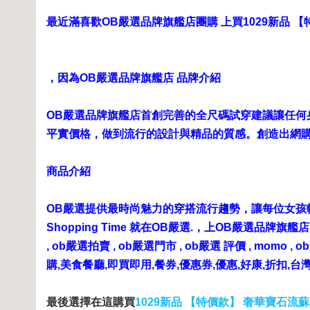
最近滿喜歡OB嚴選品牌旗艦店團購 上買
1029新品 
，因為OB嚴選品牌旗艦店 品牌介紹
OB嚴選品牌旗艦店首創完善的全尺碼試穿建議讓任何
平實價格，做到流行的設計與精品的質感。創造出網購
商品介紹
OB嚴選提供最時尚魅力的穿搭流行趨勢，讓每位女孩
Shopping Time 就在OB嚴選.，上OB嚴選品牌
, ob嚴選拍賣 , ob嚴選門市 , ob嚴選 評價 , mom
購,美食餐廳,即買即用,餐券,優惠券,優惠,好康,折扣,台
最後選擇在這購買
1029新品 【特價款】 奢華寶石流