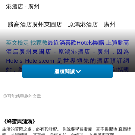
港酒店 - 廣州
英文檢定 找家教
最近滿喜歡Hotels團購 上買
勝高
酒店廣州東圃店 - 原鴻港酒店 - 廣州
，因為
Hotels Hotels.com 是世界領先的酒店預訂網
站，為客戶提供多元化的酒店住宿選擇，包括國
繼續閱讀
際連鎖酒店、設施完善的度假酒店，以至本地旅
館及小型家庭旅館。Hotels.com特別設計的流動
你可能感興趣的文章
電話及平板電腦應用程式提供超過2萬個最後時
刻優惠讓客戶選擇。
《蜂蜜與漣漪》
經濟實惠的飯店和優惠折扣訂房，盡在
生活的苦悶之處，必有其蜂蜜。 你說要學習蜜獾，毫不畏懼地 直搗蜂
Hotels.com。還可比較飯店優惠、促銷，並閱讀