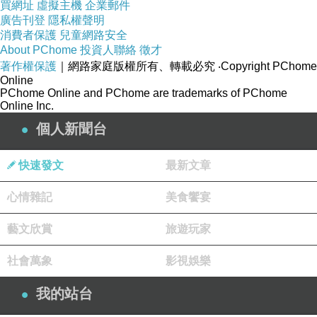
買網址
虛擬主機
企業郵件
廣告刊登
隱私權聲明
消費者保護
兒童網路安全
About PChome
投資人聯絡
徵才
著作權保護
｜網路家庭版權所有、轉載必究
‧Copyright PChome
Online
PChome Online and PChome are trademarks of PChome
Online Inc.
個人新聞台
快速發文
最新文章
心情雜記
美食饗宴
藝文欣賞
旅遊玩家
社會萬象
影視娛樂
我的站台