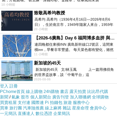
窩，才能親嚐。 甚至練一身鐵布衫、金鐘罩， 在暴風雨來襲
10 小時前
客觀的飯店住宿評語。，上Hotels團購 網站，就
致敬高希均教授
可以看到Hotels,hotels 訂房 , hotels 折扣代碼
高希均 高希均（1936年4月16日—2026年8月6
2015 , hotels com網站訂房 , hotels com訂房 ,
日），生於南京市，1949年隨家人來台，1959年
hotels , hotel club , candeo hotels 上野公園,團
20 小時前
赴美深造並取得經濟發展博士學位。曾任
購,團購網站,團購美食,美食團購,美食餐廳,即買即
【2026-6廣島】Day 6 福岡博多血拼 與機場接送少年司機深夜對談
連四晚都住東橫INN 廣島新幹線口2號店，這間東
用,餐券,優惠券,優惠,好康,折扣,台灣旅遊,SPA,線
橫inn，早餐非常豐盛。 每天菜色都有變化，雖然
上購物都是有折價喔！>
<
11 小時前
看到工作人員拿出料理包加熱，但
新加坡的45天
最後選擇在這購買
勝高酒店廣州東圃店 - 原鴻港
新加坡的45天 文/林玉鳳 上一篇用佛得角
的世界盃故事，談「中葡平台」這
酒店 - 廣州
的原因,是因為比較有保障,也不會遇
2026-08-06
到詐騙集團,所以才選擇在這購入
登入
註冊
PChome首頁
線上購物
24h購物
書店
露天拍賣
比比昂代購
新聞
/
氣象
股市
個人新聞台
廣告刊登
加入聯播網
全球購物
更多資料、資訊參考分享↓↓↓
買賣租屋
支付連
國際連
Pi 拍錢包
旅遊
服務中心
買車
旅行團
汽車險推薦
線上麻將
雜誌
星座命理
會員中心
一元簡訊
直播達人
數位憑證
企業簡訊