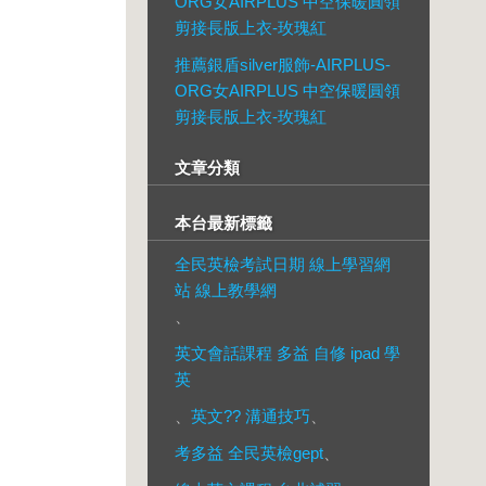
ORG女AIRPLUS 中空保暖圓領
剪接長版上衣-玫瑰紅
推薦銀盾silver服飾-AIRPLUS-
ORG女AIRPLUS 中空保暖圓領
剪接長版上衣-玫瑰紅
文章分類
本台最新標籤
全民英檢考試日期 線上學習網
站 線上教學網
、
英文會話課程 多益 自修 ipad 學
英
、
英文?? 溝通技巧
、
考多益 全民英檢gept
、