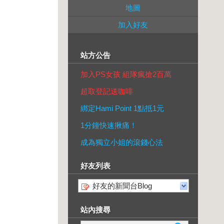
地圖
加入好友
站方公告
加入PS女孩 組隊瘋搶2百萬
超取登記送咖啡
綁定Hami Point 1點抵1元
1分鐘快速揪痛！
成為獨立小姐的滾錢心法
好友列表
好友的新聞台Blog
站內搜尋