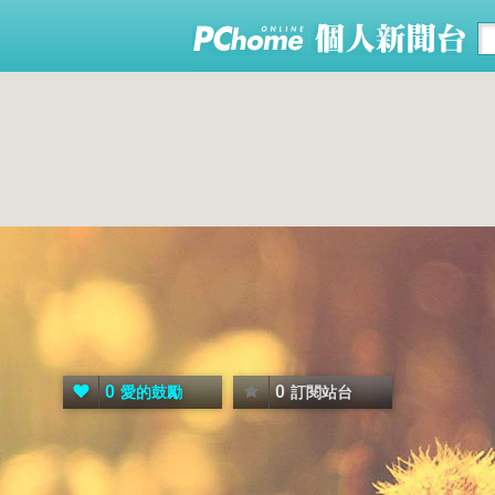
0
0
愛的鼓勵
訂閱站台