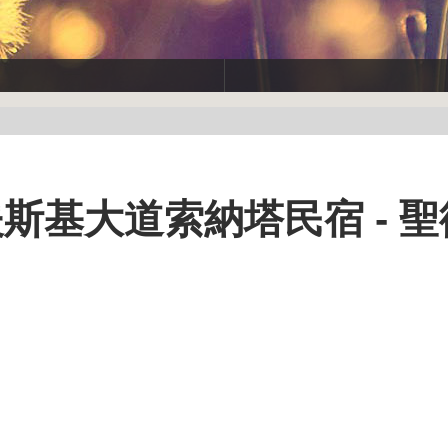
涅夫斯基大道索納塔民宿 - 