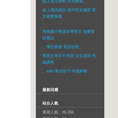
線上英文課程 台北補習
、
線上英語會話 高中英文補習 英
文家教推薦
、
用美國小學課本學英文 免費英
語會話
、
學生家教 英語自學
、
學英文單字不用背 法文老師 托
福課程
、
toeic考試技巧 伴讀家教
最新回應
站台人氣
累積人氣：
86,358