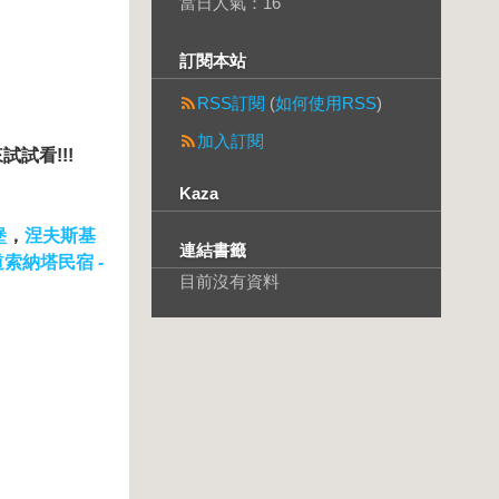
當日人氣：
16
訂閱本站
RSS訂閱
(
如何使用RSS
)
加入訂閱
試看!!!
Kaza
堡
，
涅夫斯基
連結書籤
索納塔民宿 -
目前沒有資料