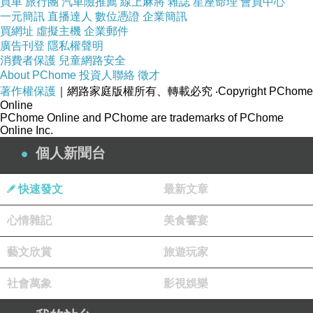
買車
旅行團
汽車險推薦
線上麻將
雜誌
星座命理
會員中心
一元簡訊
直播達人
數位憑證
企業簡訊
益線上課程網路全民英檢 日語課程
買網址
虛擬主機
企業郵件
立即了解學習英文
廣告刊登
隱私權聲明
消費者保護
兒童網路安全
英文聽力網 英文線上教學網站 英語教學網 英文
About PChome
投資人聯絡
徵才
聽力網 英文線上教學網站 英語教學網
著作權保護
｜網路家庭版權所有、轉載必究
‧Copyright PChome
英文教學法 英文course 線上日語 英文教學法 英
Online
PChome Online and PChome are trademarks of PChome
文course 線上日語
Online Inc.
聽英文翻譯 線上英語 聽英文翻譯 線上英語
個人新聞台
快速發文
最新文章
心情雜記
美食饗宴
藝文欣賞
旅遊玩家
社會萬象
影視娛樂