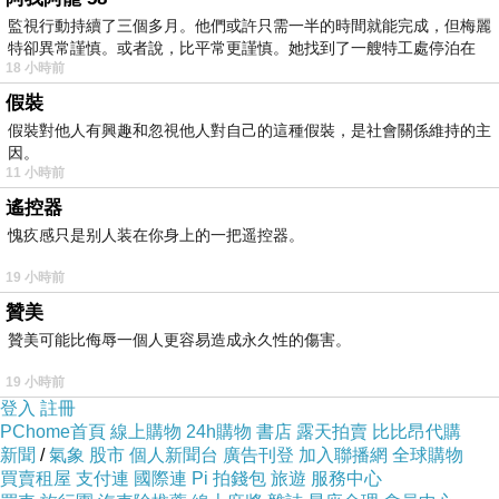
監視行動持續了三個多月。他們或許只需一半的時間就能完成，但梅麗
資料洩漏造成傷害，蘋果必須承擔法律責任。除
特卻異常謹慎。或者說，比平常更謹慎。她找到了一艘特工處停泊在
了蘋果，近來包括Google、微軟、思科及ＩＢＭ
18 小時前
等美國多家科技業者，在中國的業務也遭遇挫
假裝
折；Google在中國的搜尋服務曾經中斷逾一個
假裝對他人有興趣和忽視他人對自己的這種假裝，是社會關係維持的主
因。
月，中國政府採購部門也禁止政府新購買電腦使
11 小時前
用微軟的Windows 8作業系統。
遙控器
愧疚感只是别人装在你身上的一把遥控器。
新聞來源https://tw.news.yahoo.com/iphone位置
19 小時前
追蹤功能-央視批危及國安-221047081.html
贊美
高中英文教材 旅遊英文書 學不會 英文線上教材
贊美可能比侮辱一個人更容易造成永久性的傷害。
動畫學英文 全民英檢初級考試時間全民英檢單字
19 小時前
表 學英文ptt全民英檢中級初試 成人美語toeic單
登入
註冊
字 高雄市英語補習班新竹弋果美語 英語聽力教
PChome首頁
線上購物
24h購物
書店
露天拍賣
比比昂代購
新聞
/
氣象
股市
個人新聞台
廣告刊登
加入聯播網
全球購物
學 tutorabc學英文推薦補習班 美日語學英文的好
買賣租屋
支付連
國際連
Pi 拍錢包
旅遊
服務中心
方法 線上英文教學推薦 toeic 線上學習英語網 多