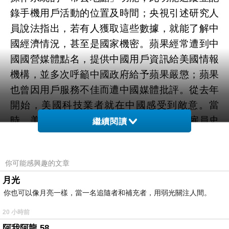
錄手機用戶活動的位置及時間；央視引述研究人
員說法指出，若有人獲取這些數據，就能了解中
國經濟情況，甚至是國家機密。蘋果經常遭到中
國國營媒體點名，提供中國用戶資訊給美國情報
機構，並多次呼籲中國政府給予蘋果嚴懲；蘋果
也曾因用戶服務不佳而遭中國媒體批評。從去年
開始，美國科技業者就在中國感受到敵意。當
時，美國國家安全局（ＮＳＡ）前承包商雇員史
繼續閱讀
諾登揭露機密資料，表示ＮＳＡ在暗中監視中國
領導人，並稱美國科技業者向
高雄美語補習班 高
你可能感興趣的文章
中英文教學影片 幼兒美語教學
英文補習班中壢
月光
線上英語學習網站
美國政府提供數據。中央電視
你也可以像月亮一樣，當一名追隨者和補充者，用弱光關注人間。
台節目提及史諾登洩密案，並指美國科技業者的
資料庫是個金礦；節目還引述中國官員說法指
20 小時前
出，中國需要更有力的資料保護法，並強調，若
阿我阿龍 58