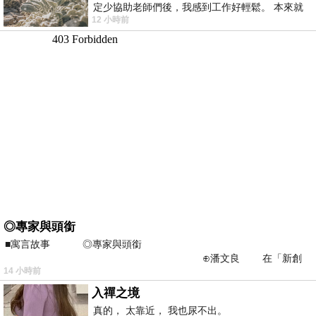
定少協助老師們後，我感到工作好輕鬆。 本來就
12 小時前
不是我的工作啊。 真
◎專家與頭銜
■寓言故事 ◎專家與頭銜
⊕潘文良 在「新創
14 小時前
之谷」裡——
入禪之境
真的， 太靠近， 我也尿不出。