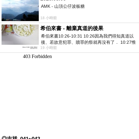
AMK - 山頂公仔波板糖
18 小時前
希伯來書 - 離棄真道的後果
希伯來書10:26-10:31 10:26因為我們得知真道以
後、若故意犯罪、贖罪的祭就再沒有了． 10:27惟
19 小時前
有戰懼等候審判和那燒滅眾敵人的烈火
◎吉祥_041~042