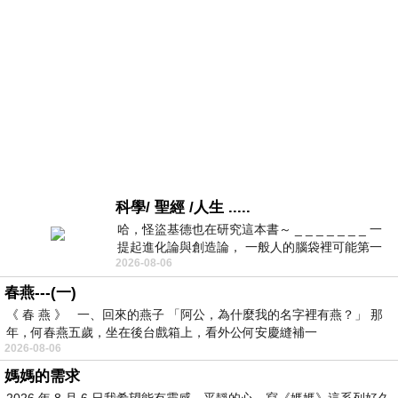
科學/ 聖經 /人生 .....
哈，怪盜基德也在研究這本書～ _ _ _ _ _ _ _ 一
提起進化論與創造論， 一般人的腦袋裡可能第一
2026-08-06
時間就有「 進化論很科
春燕---(一)
《 春 燕 》 一、回來的燕子 「阿公，為什麼我的名字裡有燕？」 那
年，何春燕五歲，坐在後台戲箱上，看外公何安慶縫補一
2026-08-06
媽媽的需求
2026 年 8 月 6 日我希望能有靈感，平靜的心，寫《媽媽》這系列好久