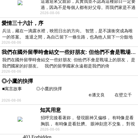
這週迎來父親節，其實我並不認為這種節日一定要
過，因為不是每個人都有好父母。而我們家是不過
2026-08-06
節的，平時也沒什麼儀式感，生活趨近冷
愛情三十六計，序
兵法，藏在一滴露水裡，映照日出的方向。 智慧，是不讓衝突成為唯
一的答案。 進退之間，為自己留下一條生路，也為他人留下一分餘地
2026-08-06
我們在國外留學時會結交一些好朋友: 但他們不會是戰場上的朋友
我們在國外留學時會結交一些好朋友: 但他們不會是戰場上的朋友， 是
我們國家的好朋友。 我們的留學國家永遠都是我們的倚
2026-08-06
◎小鷹的抉擇
■寓言故事 ◎小鷹的抉擇
⊕潘文良 在壁立千
2026-08-06
仞的懸崖上，有一座遮天蔽
知其用意
招呼完後看著妳， 發現眼神又偏移， 有時像是看
胸肌， 有時像是看肚臍。 眼神刻意不交集， 對視
2026-08-06
視線不對齊， 讓我很難不