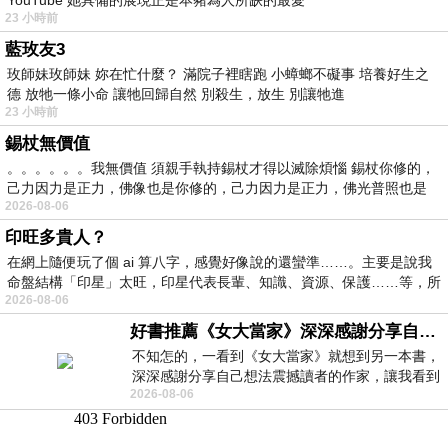
23 小時前
藍玫友3
玫師妹玫師妹 妳在忙什麼？ 滿院子裡瞎跑 小蟑螂不礙事 培養好生之
德 放牠一條小命 讓牠回歸自然 別殺生，放生 別讓牠進
23 小時前
錫杖無價值
。。。。。。我無價值 須親手執持錫杖才得以滅除煩惱 錫杖你修的，
己力因力是正力，佛像也是你修的，己力因力是正力，佛光普照也是
2026-08-06
印旺多貴人？
在網上隨便玩了個 ai 算八字，感覺好像說的還蠻準……。主要是說我
命盤結構「印星」太旺，印星代表長輩、知識、資源、保護……等，所
2026-08-06
好書推薦《女大當家》深深感謝分享自己想法震撼讀者的作家，讓我看到不同樣貌的家庭！
不知怎的，一看到《女大當家》就想到另一本書，
深深感謝分享自己想法震撼讀者的作家，讓我看到
2026-08-06
不同樣貌的家庭！ 《女大