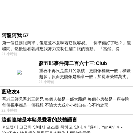
阿龍阿我 57
第一個任務很簡單，但這並不意味著它很容易。「你準備好了吧？」龍
疆問。然後他看著緋忘我努力克制住翻白眼的衝動。 「當然。從
21 小時前
彥五郎事件簿二百六十三:Club
重石不再只是歲月的累積，更能像標籤一般，標籤
越多，反而更能像是勳章一般，加冕著榮耀萬丈。
21 小時前
習慣一如縱容，成了再難輕輕放下的罪證
藍玫友4
吾老三師兄吾老三師兄 每個人都是一部大藏經 每個心房都是一座寺院
每個視事都是一個觀想 不論大大或小小都自在 心不拘於形
22 小時前
這個連結是本豬最愛看的肢體語言
✳️모델이 고급차 옆에서 포즈를 취하고 있다.✳️ "윤아 , YunAh" ✳️ -
YouTube 她具備的展現正是本豬為人所缺的最愛