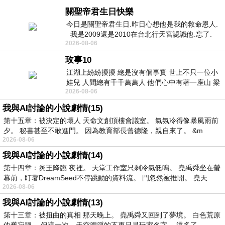
關聖帝君生日快樂
今日是關聖帝君生日.昨日心想他是我的救命恩人.
我是2009還是2010在台北行天宮認識他.忘了.
2026-08-06
一個奇摩交友的網友學
玫事10
江湖上紛紛擾擾 總是沒有個事實 世上不只一位小
娃兒 人間總有千千萬萬人 他們心中有著一座山 梁
2026-08-06
山佛山泰華衡恆嵩 一山之高
我與AI討論的小說劇情(15)
第十五章：被決定的壞人 天命文創頂樓會議室。 氣氛冷得像暴風雨前
夕。 秘書甚至不敢進門。 因為教育部長曾德隆，親自來了。 &m
2026-08-06
我與AI討論的小說劇情(14)
第十四章：炎王降臨 夜裡。 天堂工作室只剩冷氣低鳴。 堯禹舜坐在螢
幕前，盯著DreamSeed不停跳動的資料流。 門忽然被推開。 堯天
2026-08-06
我與AI討論的小說劇情(13)
第十三章：被扭曲的真相 那天晚上。 堯禹舜又回到了夢境。 白色荒原
依舊寂靜。 但這一次，天空漂浮的不再只是玩家名字。 還多了