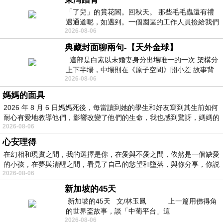
「了兒」的賞花閣。回秋天。 那些毛毛蟲還有禮
遇通道呢，如遇到。一個園區的工作人員撿給我們
2026-08-06
細賞。
典藏封面聊兩句-【天外金球】
這部是白素以未婚妻身分出場唯一的一次 架構分
上下半場，中場則在《原子空間》開小差 故事背
2026-08-06
景影射西藏境外流亡 地下組織
媽媽的面具
2026 年 8 月 6 日媽媽死後，每當讀到她的學生和好友寫到其生前如何
耐心有愛地教導他們，影響改變了他們的生命，我也感到驚訝，媽媽的
2026-08-06
心安理得
在幻相和現實之間，我的選擇是你，在愛與不愛之間，依然是一個缺愛
的小孩，在夢與清醒之間，看見了自己的慾望和墮落，與你分享，你説
2026-08-06
新加坡的45天
新加坡的45天 文/林玉鳳 上一篇用佛得角
的世界盃故事，談「中葡平台」這
2026-08-06