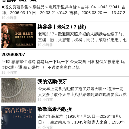
■潘文良著作集＞勵益品＞魚雁千里共今緣＞吉祥_041~042 ▽041_吉
祥。2006.03.19.日 20:33:21▽042_吉祥。2006.03.20.一 13:47:2
19 小時前
柒參參▎老宅2 / 7 (終)
老宅2 / 7 - 歡迎回家照片裡的人靜靜站在鏡子前。
三樓，廄，大崽蕥，柳橘，閆兒，摩斯和崽崽，七
19 小時前
個人整整齊齊地站在鏡框之外，如同
2026/08/07
平時 崽崽幫忙過磅 都是玩一下玩一下 今天親自上陣 整個又被崽崽 玩
到水泄不通 塞到爆炸 / 不過從崽崽自己親
19 小時前
我的活動假牙
今天早上去拿活動假了拖了好幾天囉~~禮拜一去
人太多了改今天早上八點結果阿姊昨晚說要我八點
19 小時前
去西螺農會~回到莿桐都8點半多了
致敬高希均教授
高希均 高希均（1936年4月16日—2026年8月6
日），生於南京市，1949年隨家人來台，1959年
20 小時前
赴美深造並取得經濟發展博士學位。曾任