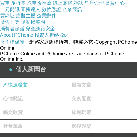
買車
旅行團
汽車險推薦
線上麻將
雜誌
星座命理
會員中心
一元簡訊
直播達人
數位憑證
企業簡訊
買網址
虛擬主機
企業郵件
廣告刊登
隱私權聲明
消費者保護
兒童網路安全
About PChome
投資人聯絡
徵才
著作權保護
｜網路家庭版權所有、轉載必究
‧Copyright PChome
Online
PChome Online and PChome are trademarks of PChome
Online Inc.
個人新聞台
快速發文
最新文章
心情雜記
美食饗宴
藝文欣賞
旅遊玩家
社會萬象
影視娛樂