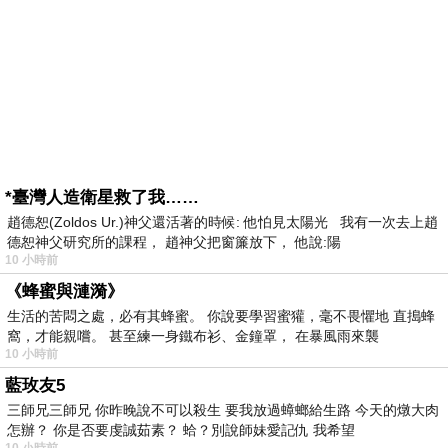
*臺灣人造衛星救了我……
趙德恕(Zoldos Ur.)神父還活著的時候: 他怕見太陽光 我有一次去上趙
德恕神父研究所的課程， 趙神父把窗簾放下， 他說:陽
10 小時前
《蜂蜜與漣漪》
生活的苦悶之處，必有其蜂蜜。 你說要學習蜜獾，毫不畏懼地 直搗蜂
窩，才能親嚐。 甚至練一身鐵布衫、金鐘罩， 在暴風雨來襲
10 小時前
藍玫友5
三師兄三師兄 你昨晚說不可以殺生 要我放過蟑螂給生路 今天的燉大肉
怎辦？ 你是否要虔誠茹素？ 蛤？別說師妹愛記仇 我希望
10 小時前