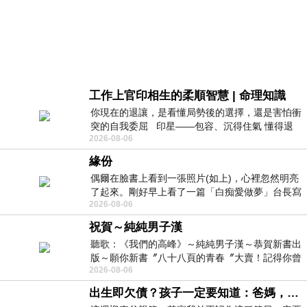
工作上官印相生的柔順智慧 | 命理知識
你現在的退讓，是看懂局勢後的選擇，還是害怕衝
突的自我委屈 印星——包容、沉得住氣 懂得退
2026-08-06
一步觀察，不會
緣份
偶爾在臉書上看到一張照片(如上)，心裡忽然明亮
了起來。剛好早上看了一篇「白痴愛做夢」台長寫
2026-08-06
的貼文，在回顧年輕時瘋狂愛上
祝賀～純純男子漢
聽歌：《我們的高峰》～純純男子漢～恭賀新書出
版～願你新書〞八十八頁的青春〞大賣！記得你曾
2026-08-06
經在我的版留言…「好讚的圖^^感覺大家
出生即欠債？孩子一定要知道：爸媽，其實我不欠你們