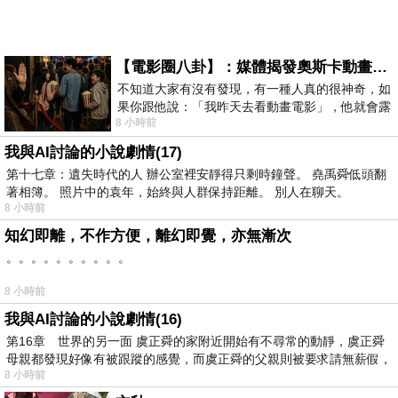
【電影圈八卦】：媒體揭發奧斯卡動畫項目投票醜聞！好萊塢為什麼看不起動畫電影？
不知道大家有沒有發現，有一種人真的很神奇，如
果你跟他說：「我昨天去看動畫電影」，他就會露
8 小時前
出一種慈祥的微笑，然後問你是不是陪小
我與AI討論的小說劇情(17)
第十七章：遺失時代的人 辦公室裡安靜得只剩時鐘聲。 堯禹舜低頭翻
著相簿。 照片中的袁年，始終與人群保持距離。 別人在聊天。
8 小時前
知幻即離，不作方便，離幻即覺，亦無漸次
。。。。。。。。。。
8 小時前
我與AI討論的小說劇情(16)
第16章 世界的另一面 虞正舜的家附近開始有不尋常的動靜，虞正舜
母親都發現好像有被跟蹤的感覺，而虞正舜的父親則被要求請無薪假，
8 小時前