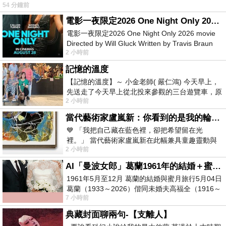
54 分鐘前
電影一夜限定2026 One Night Only 2026 movie
電影一夜限定2026 One Night Only 2026 movie
Directed by Will Gluck Written by Travis Braun
2 小時前
Starring Monica Barbaro
記憶的溫度
【記憶的溫度】～ 小金老師( 嚴仁鴻) 今天早上，
先送走了今天早上從北投來參觀的三台遊覽車，原
2 小時前
以為展場已經差不多要安靜下來，卻發
當代藝術家盧嵐新：你看到的是我的輪廓，還是你的故事？——藏在藍色裡的希望與光
💙 「我把自己藏在藍色裡，卻把希望留在光
裡。」 當代藝術家盧嵐新在此幅兼具童趣靈動與
2 小時前
抽象韻味的新作中，用湛藍的羽翼般色塊包覆著
AI「曼波女郎」葛蘭1961年的結婚＋蜜月旅行 #戀上老電影 #葛蘭 #粟子
1961年5月至12月 葛蘭的結婚與蜜月旅行5月04日
葛蘭（1933～2026）偕同未婚夫高福全（1916～
7 小時前
2004）乘郵輪赴倫敦6月15日於英國倫敦St.S
典藏封面聊兩句-【支離人】