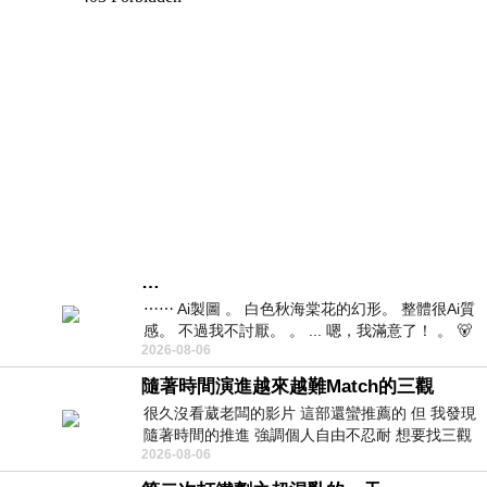
…
⋯⋯ Ai製圖 。 白色秋海棠花的幻形。 整體很Ai質
感。 不過我不討厭。 。 ... 嗯，我滿意了！ 。 🐻
2026-08-06
昨中
隨著時間演進越來越難Match的三觀
很久沒看葳老闆的影片 這部還蠻推薦的 但 我發現
隨著時間的推進 強調個人自由不忍耐 想要找三觀
2026-08-06
接近的不要說對象 連朋友都超