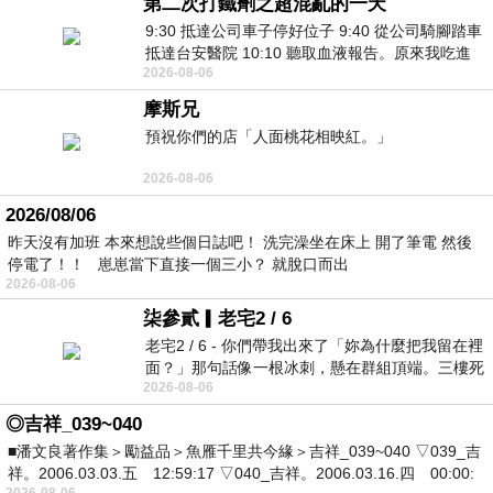
第二次打鐵劑之超混亂的一天
9:30 抵達公司車子停好位子 9:40 從公司騎腳踏車
抵達台安醫院 10:10 聽取血液報告。原來我吃進
2026-08-06
去的 B12 彌可保並非沒有吸收而是超
摩斯兄
預祝你們的店「人面桃花相映紅。」
2026-08-06
2026/08/06
昨天沒有加班 本來想說些個日誌吧！ 洗完澡坐在床上 開了筆電 然後
停電了！！ 崽崽當下直接一個三小？ 就脫口而出
2026-08-06
柒參貳▎老宅2 / 6
老宅2 / 6 - 你們帶我出來了「妳為什麼把我留在裡
面？」那句話像一根冰刺，懸在群組頂端。三樓死
2026-08-06
死盯著照片裡的人。那個人確實站在
◎吉祥_039~040
■潘文良著作集＞勵益品＞魚雁千里共今緣＞吉祥_039~040 ▽039_吉
祥。2006.03.03.五 12:59:17 ▽040_吉祥。2006.03.16.四 00:00:
2026-08-06