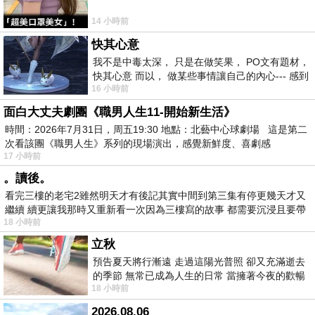
14 小時前
快其心意
我不是中毒太深， 只是在做笑果， PO文有題材，
快其心意 而以， 做某些事情讓自己的內心--- 感到
16 小時前
愉快。
面白大丈夫劇團《職男人生11-開始新生活》
時間：2026年7月31日，周五19:30 地點：北藝中心球劇場 這是第二
次看該團《職男人生》系列的現場演出，感覺新鮮度、喜劇感
17 小時前
。讀後。
看完三樓的老宅2雖然明天才有後記其實中間到第三集有停更幾天才又
繼續 續更讓我那時又重新看一次因為三樓寫的故事 都需要沉浸且要帶
18 小時前
有
立秋
預告夏天將行漸遠 走過這陽光普照 卻又充滿逝去
的季節 無常已成為人生的日常 當擁著今夜的歡暢
18 小時前
舒心 轉眼驟成昨日 而明晨 太陽
2026.08.06