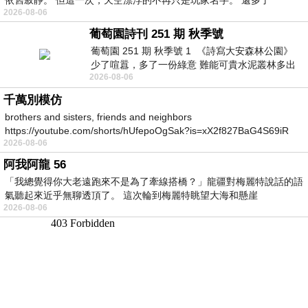
2026-08-06
葡萄園詩刊 251 期 秋季號
葡萄園 251 期 秋季號 1 《詩寫大安森林公園》
少了喧囂，多了一份綠意 難能可貴水泥叢林多出
2026-08-06
一
千萬別模仿
brothers and sisters, friends and neighbors
https://youtube.com/shorts/hUfepoOgSak?is=xX2f827BaG4S69iR
2026-08-06
https
阿我阿龍 56
「我總覺得你大老遠跑來不是為了牽線搭橋？」龍疆對梅麗特說話的語
氣聽起來近乎無聊透頂了。 這次輪到梅麗特眺望大海和懸崖
2026-08-06