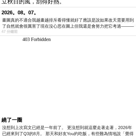
立秋日的風，刮得好熱。
2026。08。07。
畫圖真的不適合我越畫越排斥看得懂就好了應該是說如果改天需要用到
了自然就會很厲害了現在沒心思在圖上但我還是會努力把它考過———
47 分鐘前
繞了一圈
沒想到上次寫文已經是一年前了。 更沒想到就這麼走著走著，2026年
已經來到了Q3的8月。 那天和好友You約吃飯，有些難為情地說「覺得