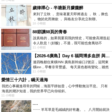
歲律禪心 - 半塘新月朦朧醉
來到了立秋 ， 意味著夏天即將過去 ， 秋 ，揪也
， 物於此而揪歛 ， 與格友分享此立秋聯。
10 小時前
88節讀88頁的青春
說真格的，如果我要寫我的情史，可能會高潮迭起
令人歎息！(好酸)，不過，我可能也會萬劫不
11 小時前
復...，每天跪鍵盤還是被判了花心的罪
【2026-6廣島】Day 6 福岡博多血拼 與機場接送少年司機深夜對談
連四晚都住東橫INN 廣島新幹線口2號店，這間東
橫inn，早餐非常豐盛。 每天菜色都有變化，雖然
11 小時前
看到工作人員拿出料理包加熱，但
愛情三十六計，瞞天過海
我把心事藏進尋常的問候，海面平靜如昔，心中悸動無法平息。 只有
海底的潮汐知道，我的世界早已向你傾斜。
11 小時前
….
⋯⋯ 羊耳草是毛絨絨的好有趣。 。 八月開始就決