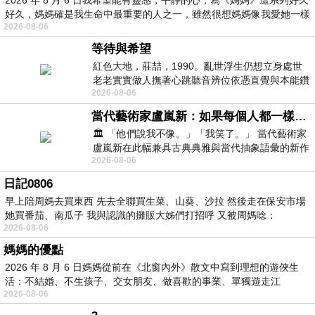
好久，媽媽確是我生命中最重要的人之一，雖然很想媽媽像我愛她一樣
2026-08-06
等待與希望
紅色大地，莊喆，1990。亂世浮生仍想立身處世
老老實實做人撫著心跳聽音辨位依憑直覺與本能鑽
2026-08-06
向裂隙的亮處探索另一個心聲另一個共鳴的
當代藝術家盧嵐新：如果每個人都一樣，這世界該有多無聊？
🏛️ 「他們說我不像。」「我笑了。」 當代藝術家
盧嵐新在此幅兼具古典典雅與當代抽象語彙的新作
2026-08-06
中，以沈靜的藍色空間為背景，描繪了
日記0806
早上陪周媽去買東西 先去全聯買生菜、山葵、沙拉 然後走在保安市場
她買番茄、南瓜子 我與認識的攤販大姊們打招呼 又被周媽唸：
2026-08-06
媽媽的優點
2026 年 8 月 6 日媽媽從前在《北窗內外》散文中寫到理想的遊俠生
活：不結婚、不生孩子、交女朋友、做喜歡的事業、單獨遊走江
2026-08-06
湖⋯⋯，