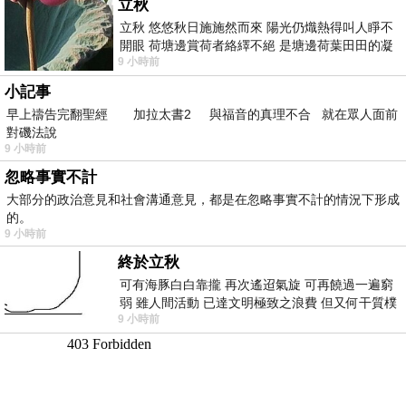
立秋
立秋 悠悠秋日施施然而來 陽光仍熾熱得叫人睜不
開眼 荷塘邊賞荷者絡繹不絕 是塘邊荷葉田田的凝
9 小時前
望 風中飄逸的是映日荷花別樣紅
小記事
早上禱告完翻聖經 加拉太書2 與福音的真理不合 就在眾人面前
對磯法說
9 小時前
忽略事實不計
大部分的政治意見和社會溝通意見，都是在忽略事實不計的情況下形成
的。
9 小時前
終於立秋
可有海豚白白靠攏 再次遙迢氣旋 可再饒過一遍窮
弱 雖人間活動 已達文明極致之浪費 但又何干質樸
9 小時前
者 只能白白陪葬