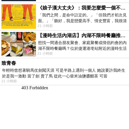
《娘子漢大丈夫》：我要怎麼愛一個不存在的人？
「我們之間，是命中註定的。」「但我們才初次見
面。」「聽好，我是戀愛高手、情史豐富，我很清
21 小時前
楚這種感覺，你我之間的那種感覺，現
【漫時生活內湖店】內湖不限時餐廳推薦｜捷運港墘站美食，聚餐、約會、家庭聚會首選，正餐甜點一次滿足
想找一間適合朋友聚會、家庭聚餐或情侶約會的內
湖不限時餐廳嗎？位於捷運港墘站附近的漫時生活
21 小時前
內湖店，從捷運站步行約4分鐘即可抵
致青春
年輕時曾想著騎馬仗劍闖天涯 可是半路上遇到一個人 她說要許我終生
於是我一激動 當了劍 賣了馬 從此一心柴米油鹽醬醋茶 可當
21 小時前