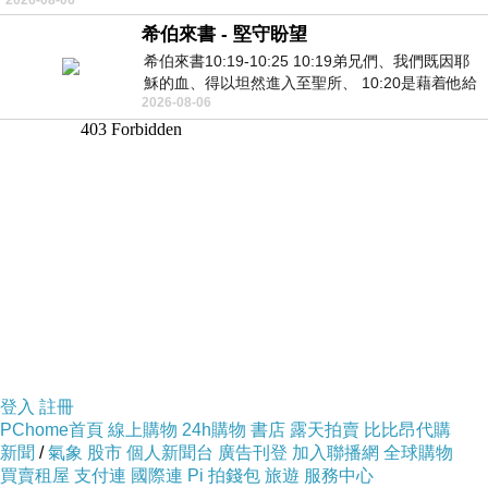
希伯來書 - 堅守盼望
希伯來書10:19-10:25 10:19弟兄們、我們既因耶
穌的血、得以坦然進入至聖所、 10:20是藉着他給
2026-08-06
我們開了一條又新又活的路從幔子經過
登入
註冊
PChome首頁
線上購物
24h購物
書店
露天拍賣
比比昂代購
新聞
/
氣象
股市
個人新聞台
廣告刊登
加入聯播網
全球購物
買賣租屋
支付連
國際連
Pi 拍錢包
旅遊
服務中心