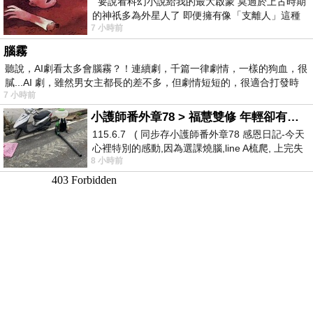
要說看科幻小說給我的最大啟蒙 莫過於上古時期
的神祇多為外星人了 即便擁有像「支離人」這種
7 小時前
驚世駭俗的神通法門 也未必讀
腦霧
聽說，AI劇看太多會腦霧？！連續劇，千篇一律劇情，一樣的狗血，很
膩...AI 劇，雖然男女主都長的差不多，但劇情短短的，很適合打發時
7 小時前
小護師番外章78 > 福慧雙修 年輕卻有個老靈魂 ㄑ金剛經〉podcast
115.6.7 ( 同步存小護師番外章78 感恩日記-今天
心裡特別的感動,因為選課燒腦,line A梳爬, 上完失
8 小時前
智課的她,特來傾