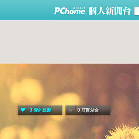
0
0
愛的鼓勵
訂閱站台