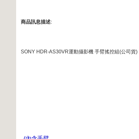
商品訊息描述
:
SONY HDR-AS30VR運動攝影機 手臂搖控組(公司貨)
(內含手臂