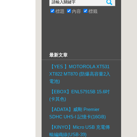
標題
內容
標籤
最新文章
【YES 】MOTOROLA XT531
XT822 MT870 (防爆高容量2入
電池)
【EBOX】ENL57915B 15.6吋
(卡其色)
【ADATA】威剛 Premier
SDHC UHS-I 記憶卡(16GB)
【KINYO】Micro USB 充電傳
輸編織線(USB-39)