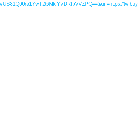
1Q00ra1YwT2t6MklYVDRlbVVZPQ==&url=https://tw.buy.y