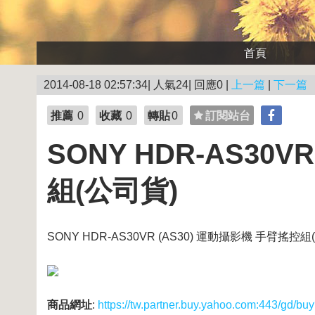
首頁
2014-08-18 02:57:34| 人氣24| 回應0 |
上一篇
|
下一篇
推薦
0
收藏
0
轉貼
0
訂閱站台
SONY HDR-AS30
組(公司貨)
SONY HDR-AS30VR (AS30) 運動攝影機 手臂搖控組
商品網址
:
https://tw.partner.buy.yahoo.com:443/gd/bu