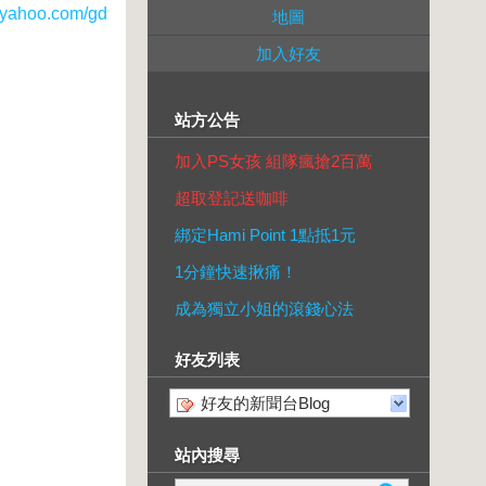
ahoo.com/gd
地圖
加入好友
站方公告
加入PS女孩 組隊瘋搶2百萬
超取登記送咖啡
綁定Hami Point 1點抵1元
1分鐘快速揪痛！
成為獨立小姐的滾錢心法
好友列表
好友的新聞台Blog
站內搜尋