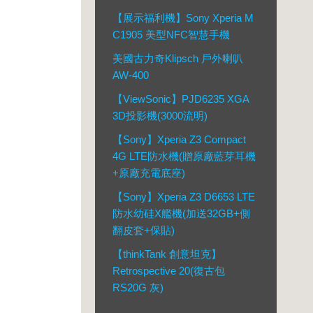
【展示福利機】Sony Xperia M
C1905 美型NFC智慧手機
美國古力奇Klipsch 戶外喇叭
AW-400
【ViewSonic】PJD6235 XGA
3D投影機(3000流明)
【Sony】Xperia Z3 Compact
4G LTE防水機(贈原廠藍芽耳機
+原廠充電底座)
【Sony】Xperia Z3 D6653 LTE
防水幼硅X艦機(加送32GB+側
翻皮套+保貼)
【thinkTank 創意坦克】
Retrospective 20(復古包
RS20G 灰)