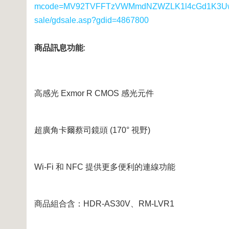
mcode=MV92TVFFTzVWMmdNZWZLK1l4cGd1K3UwUS8
sale/gdsale.asp?gdid=4867800
商品訊息功能
:
高感光 Exmor R CMOS 感光元件
超廣角卡爾蔡司鏡頭 (170° 視野)
Wi-Fi 和 NFC 提供更多便利的連線功能
商品組合含：HDR-AS30V、RM-LVR1