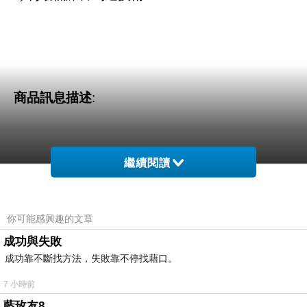
商品訊息描述
:
繼續閱讀
MICHELIN米其林 極速電動打氣機(附電子胎壓
計) 12260
你可能感興趣的文章
成功與失敗
成功靠不斷找方法，失敗靠不停找藉口。
7 小時前
藍玫友8