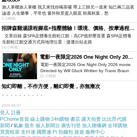
旅人掌櫃旅人掌櫃 我又來找你喝茶囉 帶上三師兄一道來 知己兩三品茗
論道 人生樂事，平常也 窗外秋景盡入眼底 秋風秋葉，愁
3 小時前
招牌森雞湯課程腳底+指壓體驗！環境、價格、按摩過程全紀錄，森SPA足體養生館松江館最新價格表
文章目錄 森SPA足體養生館松江館：高CP值舒壓首選 森SPA足體養
生館松江館交通方式與地理位置：捷運出站走路
18 小時前
電影一夜限定2026 One Night Only 2026 movie
電影一夜限定2026 One Night Only 2026 movie
Directed by Will Gluck Written by Travis Braun
20 小時前
Starring Monica Barbaro
知幻即離，不作方便，離幻即覺，亦無漸次
。。。。。。。。。。
2026-08-07
登入
註冊
PChome首頁
線上購物
24h購物
書店
露天拍賣
比比昂代購
新聞
/
氣象
股市
個人新聞台
廣告刊登
加入聯播網
全球購物
買賣租屋
支付連
國際連
Pi 拍錢包
旅遊
服務中心