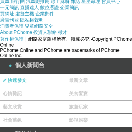
買車
旅行團
汽車險推薦
線上麻將
雜誌
星座命理
會員中心
一元簡訊
直播達人
數位憑證
企業簡訊
買網址
虛擬主機
企業郵件
廣告刊登
隱私權聲明
消費者保護
兒童網路安全
About PChome
投資人聯絡
徵才
四分鐘內極
著作權保護
｜網路家庭版權所有、轉載必究
‧Copyright PChome
速完成打氣
Online
PChome Online and PChome are trademarks of PChome
Online Inc.
專利最低燥
個人新聞台
音馬達技術
快速發文
最新文章
心情雜記
美食饗宴
藝文欣賞
旅遊玩家
社會萬象
影視娛樂