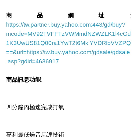
商品網址
:
https://tw.partner.buy.yahoo.com:443/gd/buy?
mcode=MV92TVFFTzVWMmdNZWZLK1l4cGd
1K3UwUS81Q00ra1YwT2t6MklYVDRlbVVZPQ
==&url=https://tw.buy.yahoo.com/gdsale/gdsale
.asp?gdid=4636917
商品訊息功能
:
四分鐘內極速完成打氣
專利最低燥音馬達技術