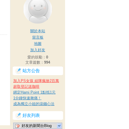
關於本站
留言板
地圖
加入好友
愛的鼓勵：
0
文章篇數：
994
站方公告
加入PS女孩 組隊瘋搶2百萬
超取登記送咖啡
綁定Hami Point 1點抵1元
1分鐘快速揪痛！
成為獨立小姐的滾錢心法
好友列表
好友的新聞台Blog