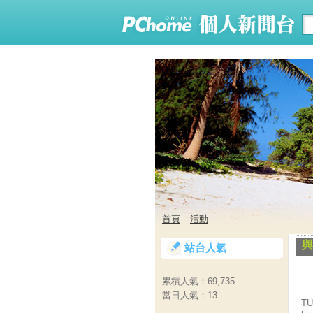
首頁
活動
與
站台人氣
累積人氣：
69,735
當日人氣：
13
T