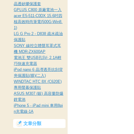
晶透矽膠保護套
GPLUS C800 原廠電池一入
acer E5-511-C0DX 15.6吋四
核高效時尚筆電(500G-Win8.
1)
LG G Pro 2 - D838 疏水疏油
保護貼
SONY 線控立體聲耳罩式耳
機 MDR-ZX600AP
電池王 雙USB孔5V- 2.1A輕
巧快速充電器
iPod nano 6 晶瀅透亮抗刮背
夾保護貼(膜)(二入)
WINDTAC HTC 8X (C620E)
專用螢幕保護貼
ASUS M307 (銀) 高容量防爆
鋰電池
iPhone 5 - iPad mini 車用8pi
n充電線-1A
文章分類