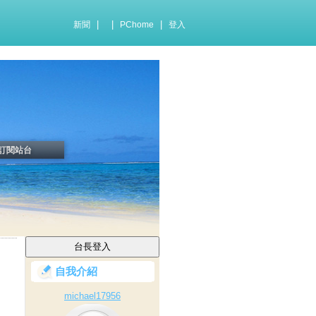
|
|
|
新聞
PChome
登入
訂閱站台
自我介紹
michael17956