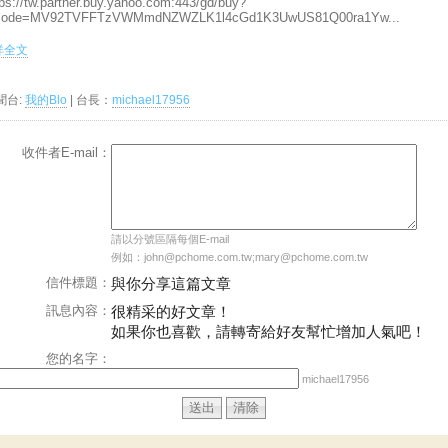
tps://tw.partner.buy.yahoo.com:443/gd/buy?
ode=MV92TVFFTzVWMmdNZWZLK1l4cGd1K3UwUS81Q00ra1Yw...
.詳全文
聞台:
我的Blo
| 台長：
michael17956
收件者E-mail：
請以分號區隔每個E-mail
例如：john@pchome.com.tw;mary@pchome.com.tw
信件標題：
與你分享這篇文章
訊息內容：
很精采的好文章！
如果你也喜歡，請轉寄給好友幫忙增加人氣吧！
您的名字：
michael17956