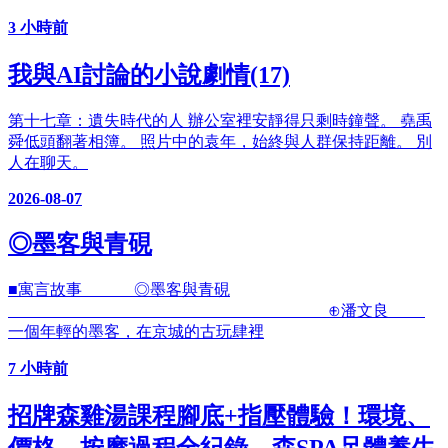
3 小時前
我與AI討論的小說劇情(17)
第十七章：遺失時代的人 辦公室裡安靜得只剩時鐘聲。 堯禹
舜低頭翻著相簿。 照片中的袁年，始終與人群保持距離。 別
人在聊天。
2026-08-07
◎墨客與青硯
■寓言故事 ◎墨客與青硯
⊕潘文良
一個年輕的墨客，在京城的古玩肆裡
7 小時前
招牌森雞湯課程腳底+指壓體驗！環境、
價格、按摩過程全紀錄，森SPA足體養生