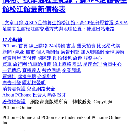
館松江館最新價格表
文章目錄 森SPA足體養生館松江館：高CP值舒壓首選 森SPA
足體養生館松江館交通方式與地理位置：捷運出站走路
17 小時前
PChome首頁
線上購物
24h購物
書店
露天拍賣
比比昂代購
新聞
/
氣象
股市
個人新聞台
廣告刊登
加入聯播網
全球購物
買賣租屋
支付連
國際連
Pi 拍錢包
旅遊
服務中心
買車
旅行團
汽車險推薦
線上麻將
雜誌
星座命理
會員中心
一元簡訊
直播達人
數位憑證
企業簡訊
買網址
虛擬主機
企業郵件
廣告刊登
隱私權聲明
消費者保護
兒童網路安全
About PChome
投資人聯絡
徵才
著作權保護
｜網路家庭版權所有、轉載必究
‧Copyright
PChome Online
PChome Online and PChome are trademarks of PChome Online
Inc.