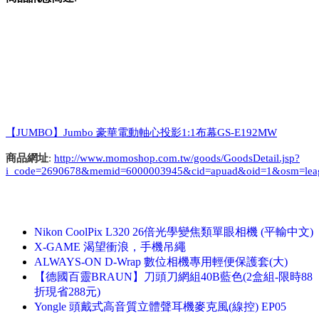
【JUMBO】Jumbo 豪華電動軸心投影1:1布幕GS-E192MW
商品網址
:
http://www.momoshop.com.tw/goods/GoodsDetail.jsp?
i_code=2690678&memid=6000003945&cid=apuad&oid=1&osm=lea
Nikon CoolPix L320 26倍光學變焦類單眼相機 (平輸中文)
X-GAME 渴望衝浪，手機吊繩
ALWAYS-ON D-Wrap 數位相機專用輕便保護套(大)
【德國百靈BRAUN】刀頭刀網組40B藍色(2盒組-限時88
折現省288元)
Yongle 頭戴式高音質立體聲耳機麥克風(線控) EP05