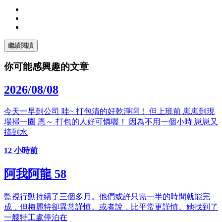
繼續閱讀
你可能感興趣的文章
2026/08/08
今天一早到公司 哇~ 打包清的好乾淨啊！ 但上班前 崽崽到現
場掃一圈 恩～ 打包的人好可憐喔！ 因為不用一個小時 崽崽又
搞到水
12 小時前
阿我阿龍 58
監視行動持續了三個多月。他們或許只需一半的時間就能完
成，但梅麗特卻異常謹慎。或者說，比平常更謹慎。她找到了
一艘特工處停泊在