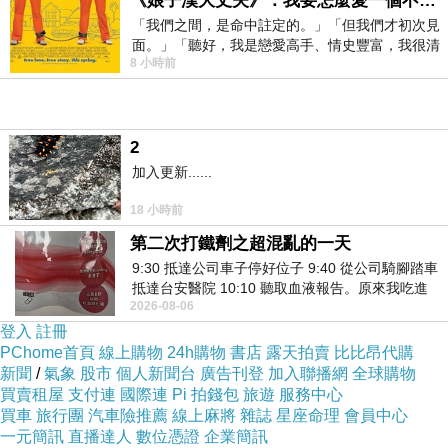
《娘子漢大丈夫》：我要怎麼愛一個不存在的人？
.asp?gdid=2976602
「我們之間，是命中註定的。」「但我們才初次見
面。」「聽好，我是戀愛高手、情史豐富，我很清
8 小時前
楚這種感覺，你我之間的那種感覺，現
商品訊息功能
:
2
SONY T500(機身(全機體)+螢幕)專用
加入更新......
18 小時前
第二次打鐵劑之超混亂的一天
高透亮膜衣，貼後質感UP
9:30 抵達公司車子停好位子 9:40 從公司騎腳踏車
抵達台安醫院 10:10 聽取血液報告。原來我吃進
2026-08-06
去的 B12 彌可保並非沒有吸收而是超
登入
註冊
PChome首頁
螢幕貼為霧面，更增絲絨畫質
線上購物
24h購物
書店
露天拍賣
比比昂代購
新聞
/
氣象
股市
個人新聞台
廣告刊登
加入聯播網
全球購物
買賣租屋
支付連
國際連
Pi 拍錢包
旅遊
服務中心
買車
旅行團
汽車險推薦
線上麻將
雜誌
星座命理
會員中心
一元簡訊
直播達人
數位憑證
企業簡訊
可防刮、防塵、防污漬