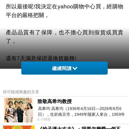
所以最後呢!我決定在yahoo購物中心買，經購物
平台的嚴格把關，
產品品質有了保障，也不擔心買到假貨或買貴
了，
還有7天滿意保證退換貨服務!
繼續閱讀
你可能感興趣的文章
商品網址
:
https://tw.partner.buy.yahoo.com:443/gd/buy?
致敬高希均教授
高希均 高希均（1936年4月16日—2026年8月6
mcode=MV92TVFFTzVWMmdNZWZLK1l4cGd
日），生於南京市，1949年隨家人來台，1959年
1K3UwUS81Q00ra1YwT2t6MklYVDRlbVVZPQ
8 小時前
赴美深造並取得經濟發展博士學位。曾任
==&url=https://tw.buy.yahoo.com/gdsale/gdsale