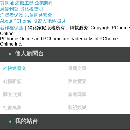
買網址
虛擬主機
企業郵件
廣告刊登
隱私權聲明
消費者保護
兒童網路安全
About PChome
投資人聯絡
徵才
著作權保護
｜網路家庭版權所有、轉載必究
‧Copyright PChome
Online
PChome Online and PChome are trademarks of PChome
商品訊息描述
:
Online Inc.
個人新聞台
快速發文
最新文章
SONY Cybershot T500 全機身保護膜(
心情雜記
美食饗宴
藝文欣賞
旅遊玩家
最超值又貼心的二合一套裝，讓您能同時保護SONY T500 的螢幕及機身
社會萬象
影視娛樂
SONY T500 全機體專用保護膜就是要給您的愛機最優質的保護，在您
我的站台
防護膜，將可延續它的最佳品質，長長久久！！