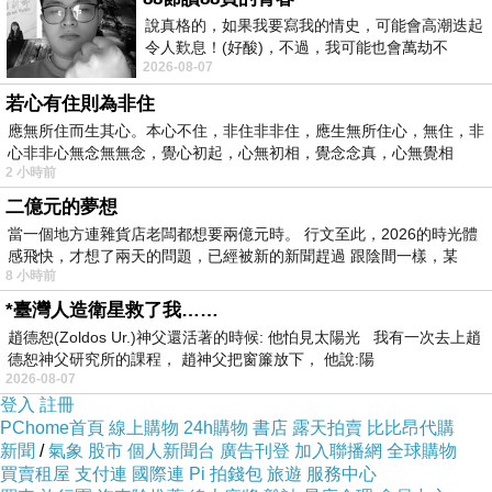
說真格的，如果我要寫我的情史，可能會高潮迭起
令人歎息！(好酸)，不過，我可能也會萬劫不
免裝電池
2026-08-07
復...，每天跪鍵盤還是被判了花心的罪
若心有住則為非住
應無所住而生其心。本心不住，非住非非住，應生無所住心，無住，非
心非非心無念無無念，覺心初起，心無初相，覺念念真，心無覺相
上彈簧後慢式迴旋 360度1小時
2 小時前
二億元的夢想
當一個地方連雜貨店老闆都想要兩億元時。 行文至此，2026的時光體
適用各機型
感飛快，才想了兩天的問題，已經被新的新聞趕過 跟陰間一樣，某
8 小時前
*臺灣人造衛星救了我……
趙德恕(Zoldos Ur.)神父還活著的時候: 他怕見太陽光 我有一次去上趙
德恕神父研究所的課程， 趙神父把窗簾放下， 他說:陽
2026-08-07
登入
註冊
商品訊息描述
:
PChome首頁
線上購物
24h購物
書店
露天拍賣
比比昂代購
新聞
/
氣象
股市
個人新聞台
廣告刊登
加入聯播網
全球購物
買賣租屋
支付連
國際連
Pi 拍錢包
旅遊
服務中心