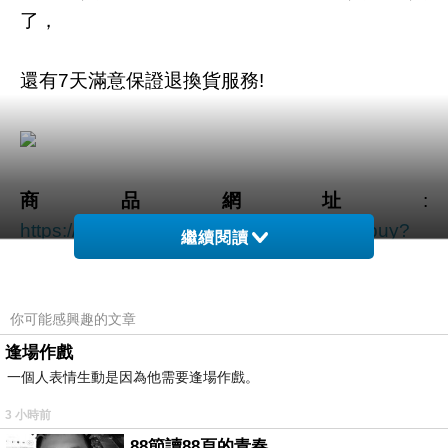
了，
還有7天滿意保證退換貨服務!
商品網址
:
https://tw.partner.buy.yahoo.com:443/gd/buy?
繼續閱讀
mcode=MV92TVFFTzVWMmdNZWZLK1l4cGd
1K3UwUS81Q00ra1YwT2t6MklYVDRlbVVZPQ
==&url=https://tw.buy.yahoo.com/gdsale/gdsale
你可能感興趣的文章
.asp?gdid=4563555
逢場作戲
一個人表情生動是因為他需要逢場作戲。
商品訊息功能
:
3 小時前
88節讀88頁的青春