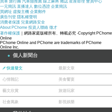
買車
旅行團
汽車險推薦
線上麻將
雜誌
星座命理
會員中心
一元簡訊
直播達人
數位憑證
企業簡訊
買網址
虛擬主機
企業郵件
brinno ART100 360度轉轉拍
廣告刊登
隱私權聲明
消費者保護
兒童網路安全
About PChome
投資人聯絡
徵才
著作權保護
｜網路家庭版權所有、轉載必究
‧Copyright PChome
Online
PChome Online and PChome are trademarks of PChome
Online Inc.
個人新聞台
快速發文
最新文章
心情雜記
美食饗宴
藝文欣賞
旅遊玩家
社會萬象
影視娛樂