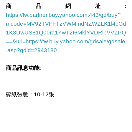
商品網址
:
https://tw.partner.buy.yahoo.com:443/gd/buy?
mcode=MV92TVFFTzVWMmdNZWZLK1l4cGd
1K3UwUS81Q00ra1YwT2t6MklYVDRlbVVZPQ
==&url=https://tw.buy.yahoo.com/gdsale/gdsale
.asp?gdid=2943180
商品訊息功能
:
碎紙張數：10-12張