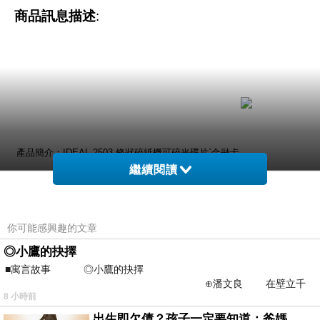
商品訊息描述
:
產品簡介：IDEAL 2503 條狀碎紙機可碎光碟片ˋ金融卡
繼續閱讀
ˋ一般訂書針ˋ迴紋針機頭為塑鋼一體成形，永
你可能感興趣的文章
不生鏽具備:碎紙ˋ停止ˋ退紙觸控開關智慧型
◎小鷹的抉擇
■寓言故事 ◎小鷹的抉擇
⊕潘文良 在壁立千
安全護蓋兼有放紙台功用~~
8 小時前
仞的懸崖上，有一座遮天蔽
出生即欠債？孩子一定要知道：爸媽，其實我不欠你們