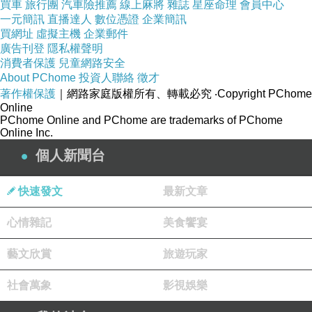
買車
旅行團
汽車險推薦
線上麻將
雜誌
星座命理
會員中心
一元簡訊
直播達人
數位憑證
企業簡訊
買網址
虛擬主機
企業郵件
廣告刊登
隱私權聲明
消費者保護
兒童網路安全
About PChome
投資人聯絡
徵才
著作權保護
｜網路家庭版權所有、轉載必究
‧Copyright PChome
Online
PChome Online and PChome are trademarks of PChome
Online Inc.
商品訊息簡述
:
個人新聞台
快速發文
最新文章
心情雜記
美食饗宴
入口寬度：260mm
碎紙細度：4mm 長條狀
藝文欣賞
旅遊玩家
碎紙張數：長條狀10-12張
社會萬象
影視娛樂
機體重量：30公斤