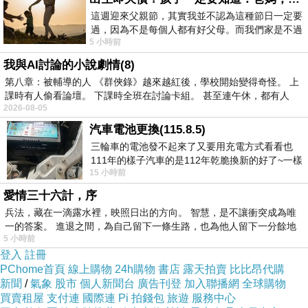
這週迎來父親節，其實我並不認為這種節日一定要
過，因為不是每個人都有好父母。而我們家是不過
5 小時前
節的，平時也沒什麼儀式感，生活趨近冷
我與AI討論的小說劇情(8)
第八章：被輔導的人 《群俠錄》越來越紅後，學校開始變得奇怪。 上
課時有人偷看論壇。 下課時全班在討論卡組。 甚至連午休，都有人
2026-08-05
汽車電池更換(115.8.5)
三輪車的電池發不起來了又要用充電方式看看也
111年的樣子汽車的是112年乾脆換新的好了~一樣
15 小時前
在阿炮電池買的漲了一百多塊吧
愛情三十六計，序
兵法，藏在一滴露水裡，映照日出的方向。 智慧，是不讓衝突成為唯
一的答案。 進退之間，為自己留下一條生路，也為他人留下一分餘地
5 小時前
登入
註冊
PChome首頁
線上購物
24h購物
書店
露天拍賣
比比昂代購
新聞
/
氣象
股市
個人新聞台
廣告刊登
加入聯播網
全球購物
買賣租屋
支付連
國際連
Pi 拍錢包
旅遊
服務中心