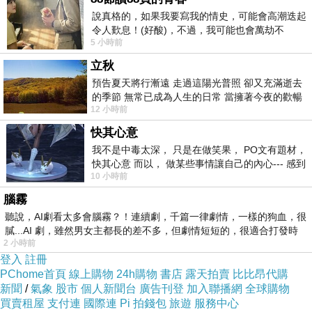
說真格的，如果我要寫我的情史，可能會高潮迭起
令人歎息！(好酸)，不過，我可能也會萬劫不
Uninhabited
5 小時前
復...，每天跪鍵盤還是被判了花心的罪
DVD
立秋
預告夏天將行漸遠 走過這陽光普照 卻又充滿逝去
的季節 無常已成為人生的日常 當擁著今夜的歡暢
12 小時前
舒心 轉眼驟成昨日 而明晨 太陽
快其心意
我不是中毒太深， 只是在做笑果， PO文有題材，
快其心意 而以， 做某些事情讓自己的內心--- 感到
內容大綱：
10 小時前
愉快。
腦霧
聽說，AI劇看太多會腦霧？！連續劇，千篇一律劇情，一樣的狗血，很
膩...AI 劇，雖然男女主都長的差不多，但劇情短短的，很適合打發時
2 小時前
登入
註冊
PChome首頁
線上購物
24h購物
書店
露天拍賣
比比昂代購
新聞
/
氣象
股市
個人新聞台
廣告刊登
加入聯播網
全球購物
買賣租屋
支付連
國際連
Pi 拍錢包
旅遊
服務中心