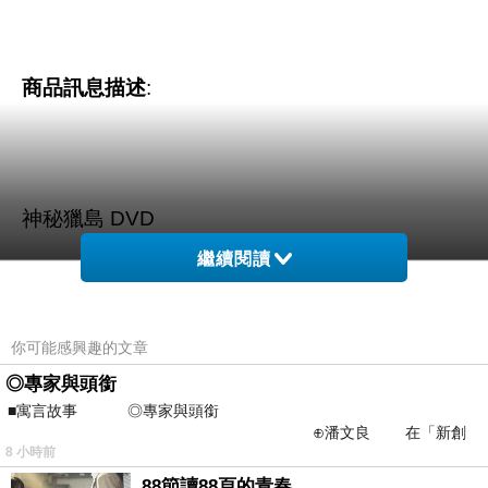
商品訊息描述
:
神秘獵島 DVD
繼續閱讀
你可能感興趣的文章
◎專家與頭銜
■寓言故事 ◎專家與頭銜
⊕潘文良 在「新創
8 小時前
之谷」裡——
88節讀88頁的青春