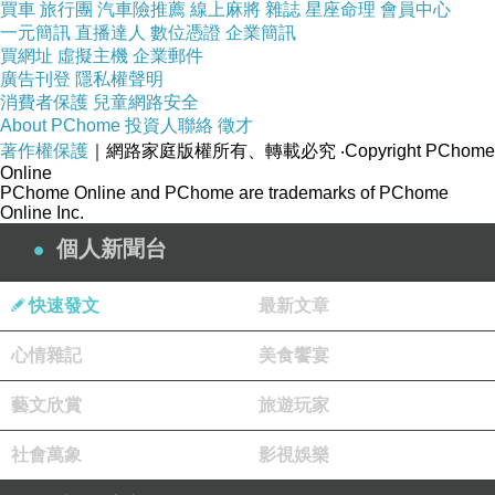
買車
旅行團
汽車險推薦
線上麻將
雜誌
星座命理
會員中心
一元簡訊
直播達人
數位憑證
企業簡訊
買網址
虛擬主機
企業郵件
廣告刊登
隱私權聲明
消費者保護
兒童網路安全
哈利（亨利
About PChome
投資人聯絡
徵才
詹姆斯 飾）
著作權保護
｜網路家庭版權所有、轉載必究
‧Copyright PChome
Online
和貝絲（潔
PChome Online and PChome are trademarks of PChome
洛汀海克沃
Online Inc.
飾）是一對
個人新聞台
人人稱羨的
快速發文
最新文章
愛侶，兩人
愉快地來到
心情雜記
美食饗宴
大堡礁沿海
藝文欣賞
旅遊玩家
一座被礁岩
環繞、人跡
社會萬象
影視娛樂
罕至的荒