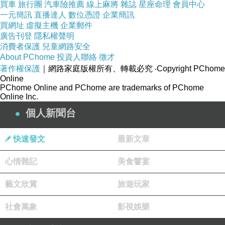
買車
旅行團
汽車險推薦
線上麻將
雜誌
星座命理
會員中心
一元簡訊
直播達人
數位憑證
企業簡訊
買網址
虛擬主機
企業郵件
廣告刊登
隱私權聲明
商品訊息描述
:
消費者保護
兒童網路安全
About PChome
投資人聯絡
徵才
著作權保護
｜網路家庭版權所有、轉載必究
‧Copyright PChome
Online
PChome Online and PChome are trademarks of PChome
Online Inc.
【COMODE】 男士舒適休閒內刷毛保暖褲(共2
個人新聞台
色/5碼)
快速發文
最新文章
心情雜記
美食饗宴
藝文欣賞
旅遊玩家
社會萬象
影視娛樂