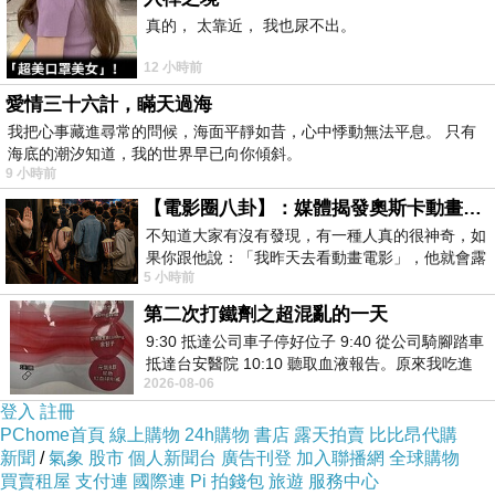
https://tw.partner.buy.yahoo.com:443/gd/buy?
真的， 太靠近， 我也尿不出。
mcode=MV92TVFFTzVWMmdNZWZLK1l4cGd
12 小時前
1K3UwUS81Q00ra1YwT2t6MklYVDRlbVVZPQ
愛情三十六計，瞞天過海
==&url=https://tw.buy.yahoo.com/gdsale/gdsale
我把心事藏進尋常的問候，海面平靜如昔，心中悸動無法平息。 只有
海底的潮汐知道，我的世界早已向你傾斜。
.asp?gdid=4857091
9 小時前
【電影圈八卦】：媒體揭發奧斯卡動畫項目投票醜聞！好萊塢為什麼看不起動畫電影？
商品訊息功能
:
不知道大家有沒有發現，有一種人真的很神奇，如
果你跟他說：「我昨天去看動畫電影」，他就會露
5 小時前
出一種慈祥的微笑，然後問你是不是陪小
第二次打鐵劑之超混亂的一天
內刷毛保暖全褲從頭到腳100?彈力
9:30 抵達公司車子停好位子 9:40 從公司騎腳踏車
抵達台安醫院 10:10 聽取血液報告。原來我吃進
2026-08-06
去的 B12 彌可保並非沒有吸收而是超
登入
註冊
冬天必備聖品，全程台灣生產製造
PChome首頁
線上購物
24h購物
書店
露天拍賣
比比昂代購
新聞
/
氣象
股市
個人新聞台
廣告刊登
加入聯播網
全球購物
買賣租屋
支付連
國際連
Pi 拍錢包
旅遊
服務中心