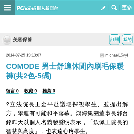
美容保養
訂閱
我的
2014-07-25 19:13:07
michael15vyl
COMODE 男士舒適休閒內刷毛保暖
褲(共2色-5碼)
留言 0
收藏 0
推薦 0
?立法院長王金平赴議場探視學生、並提出解
方，學運有可能和平落幕。鴻海集團董事長郭台
銘昨天以個人名義發聲明表示，「欽佩王院長的
智慧與高度」，也表達心疼學生。