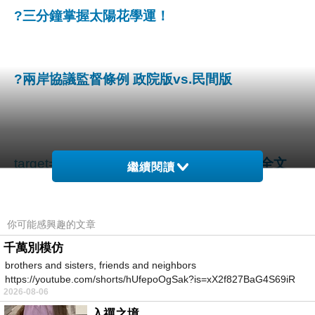
?三分鐘掌握太陽花學運！
?兩岸協議監督條例 政院版vs.民間版
target=_blank>
?兩岸協議處理及監督條例全文
繼續閱讀
COMODE 男士舒適休閒內刷毛保暖褲(共2色/5
你可能感興趣的文章
碼)
千萬別模仿
brothers and sisters, friends and neighbors
https://youtube.com/shorts/hUfepoOgSak?is=xX2f827BaG4S69iR
2026-08-06
https
商品網址
:
入禪之境