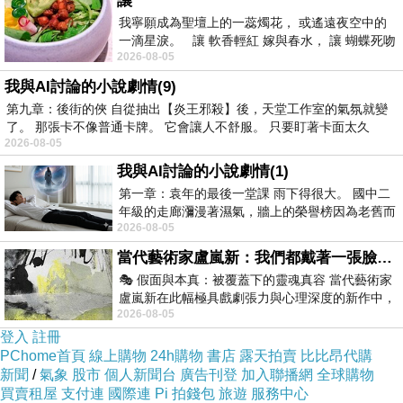
讓
我寧願成為聖壇上的一蕊燭花， 或遙遠夜空中的
一滴星淚。 讓 軟香輕紅 嫁與春水， 讓 蝴蝶死吻
2026-08-05
夏日最後一瓣玫瑰， 讓
我與AI討論的小說劇情(9)
第九章：後街的俠 自從抽出【炎王邪殺】後，天堂工作室的氣氛就變
了。 那張卡不像普通卡牌。 它會讓人不舒服。 只要盯著卡面太久
主要功能：無線立體聲
2026-08-05
我與AI討論的小說劇情(1)
● 在音樂和通話之間輕鬆切換
第一章：袁年的最後一堂課 雨下得很大。 國中二
年級的走廊瀰漫著濕氣，牆上的榮譽榜因為老舊而
有了Jabra TAG，當播放音樂、更換曲目、調節音量、接聽或撥打電話
2026-08-05
微微捲起。 堯禹舜站在辦公室外，手
裡，全部以無線方式進行。自動切換功能便於您輕鬆控制音樂，若有來電
當代藝術家盧嵐新：我們都戴著一張臉，可真正的自己，總藏在那些被塗抹、被覆蓋的痕跡裡
聽來電，通話結束後又可以繼續欣賞音樂。它允許長達7 小時的音樂播放時
🎭 假面與本真：被覆蓋下的靈魂真容 當代藝術家
盧嵐新在此幅極具戲劇張力與心理深度的新作中，
的時候可以盡情地聽音樂。
2026-08-05
運用質感豐富的紙材肌理、墨痕與大膽的
登入
註冊
PChome首頁
線上購物
24h購物
書店
露天拍賣
比比昂代購
● 跳過曲目。接聽電話。均以無線方式實現。
新聞
/
氣象
股市
個人新聞台
廣告刊登
加入聯播網
全球購物
Jabra TAG 是一款帶有FM 收音機功能的標誌性藍牙立體聲耳麥，您可
買賣租屋
支付連
國際連
Pi 拍錢包
旅遊
服務中心