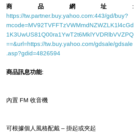
商品網址
:
https://tw.partner.buy.yahoo.com:443/gd/buy?
mcode=MV92TVFFTzVWMmdNZWZLK1l4cGd
1K3UwUS81Q00ra1YwT2t6MklYVDRlbVVZPQ
==&url=https://tw.buy.yahoo.com/gdsale/gdsale
.asp?gdid=4826594
商品訊息功能
:
內置 FM 收音機
可根據個人風格配戴 – 掛起或夾起