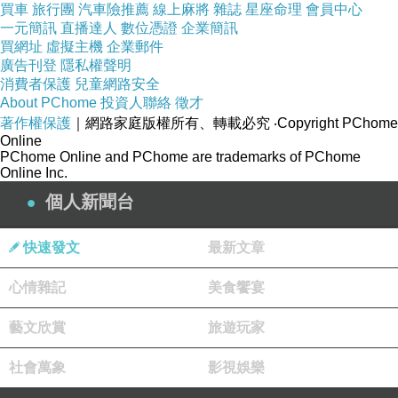
買車
旅行團
汽車險推薦
線上麻將
雜誌
星座命理
會員中心
一元簡訊
直播達人
數位憑證
企業簡訊
● 內置FM 收音機，聲音精確
買網址
虛擬主機
企業郵件
廣告刊登
隱私權聲明
Jabra TAG 擁有隔音耳塞和內置FM 收音機，當您在路上的時候能夠
消費者保護
兒童網路安全
路上欣賞您最喜歡的音樂，無論是來自手機還是您最喜歡的電台。即使您沒有與
About PChome
投資人聯絡
徵才
著作權保護
｜網路家庭版權所有、轉載必究
‧Copyright PChome
供娛樂，它可以輕鬆快速地調到您想要的電台。
Online
PChome Online and PChome are trademarks of PChome
Online Inc.
● 可根據個人風格配戴
個人新聞台
隨您選擇。將 Jabra Tag 繞在頸上配戴，就像時尚的吊牌，或者您可以
無論是哪種配戴方式，它的獨特設計都可讓您隨時享受音樂或與朋友無持
快速發文
最新文章
心情雜記
美食饗宴
藝文欣賞
旅遊玩家
社會萬象
影視娛樂