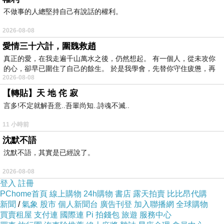
麋鹿系列
不做事的人總堅持自己有說話的權利。
2026-08-08
愛情三十六計，圍魏救趙
真正的愛，在我走遍千山萬水之後，仍然想起。 有一個人，從未攻你
的心，卻早已圍住了自己的餘生。 於是我學會，先替你守住疲憊，再
2026-08-08
【轉貼】天 地 侘 寂
言多!不定就解吾意..吾輩尚知..詩魂不滅..
11 小時前
沈默不語
沈默不語，其實是已經說了。
2026-08-08
apbs ASUS
登入
註冊
PChome首頁
線上購物
24h購物
書店
露天拍賣
比比昂代購
Padfone
新聞
/
氣象
股市
個人新聞台
廣告刊登
加入聯播網
全球購物
Infinity 專用
買賣租屋
支付連
國際連
Pi 拍錢包
旅遊
服務中心