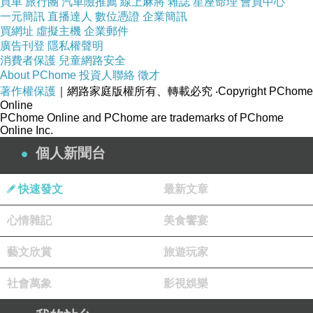
買車
旅行團
汽車險推薦
線上麻將
雜誌
星座命理
會員中心
側翻皮套-魔
一元簡訊
直播達人
數位憑證
企業簡訊
幻麋鹿系列
買網址
虛擬主機
企業郵件
廣告刊登
隱私權聲明
消費者保護
兒童網路安全
About PChome
投資人聯絡
徵才
著作權保護
｜網路家庭版權所有、轉載必究
‧Copyright PChome
Online
PChome Online and PChome are trademarks of PChome
Online Inc.
個人新聞台
快速發文
最新文章
心情雜記
美食饗宴
藝文欣賞
旅遊玩家
社會萬象
影視娛樂