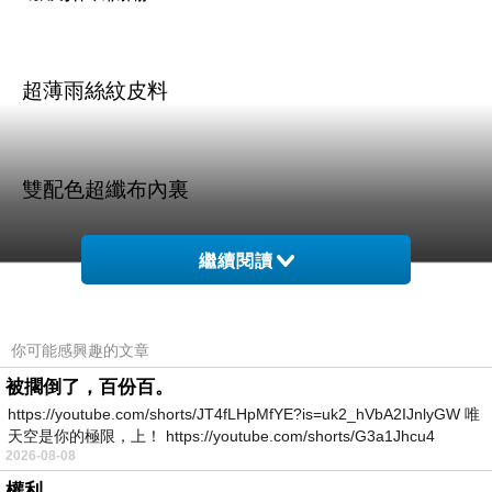
超薄雨絲紋皮料
雙配色超纖布內裏
繼續閱讀
你可能感興趣的文章
商品訊息描述
:
被擱倒了，百份百。
https://youtube.com/shorts/JT4fLHpMfYE?is=uk2_hVbA2IJnlyGW 唯
天空是你的極限，上！ https://youtube.com/shorts/G3a1Jhcu4
2026-08-08
apbs ASUS Padfone Infinity 專用側翻皮套-魔幻
權利