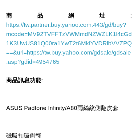
商品網址
:
https://tw.partner.buy.yahoo.com:443/gd/buy?
mcode=MV92TVFFTzVWMmdNZWZLK1l4cGd
1K3UwUS81Q00ra1YwT2t6MklYVDRlbVVZPQ
==&url=https://tw.buy.yahoo.com/gdsale/gdsale
.asp?gdid=4954765
商品訊息功能
:
ASUS Padfone Infinity/A80雨絲紋側翻皮套
磁吸扣環側翻