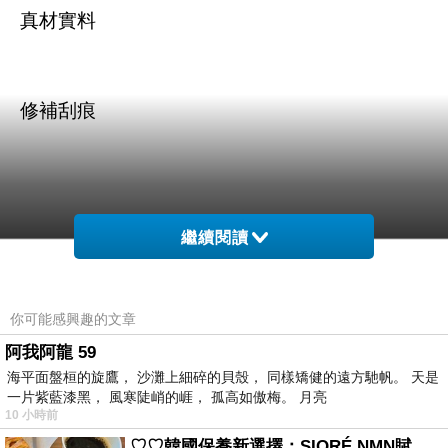
真材實料
修補刮痕
繼續閱讀
商品訊息描述
:
你可能感興趣的文章
阿我阿龍 59
海平面盤桓的旋鷹， 沙灘上細碎的貝殼， 同樣矯健的遠方馳帆。 天是
Nokia Lumia 625 專用螢幕保護貼
一片紫藍漆黑， 風寒陡峭的崕， 孤高如傲梅。 月亮
10 小時前
♡♡韓國保養新選擇：SIORÉ NMN賦活泡泡化妝水♡♡