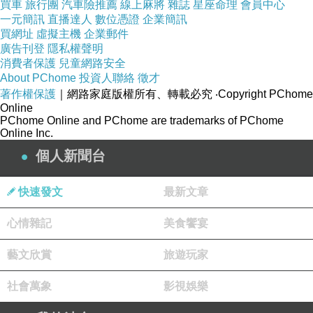
買車
旅行團
汽車險推薦
線上麻將
雜誌
星座命理
會員中心
一元簡訊
直播達人
數位憑證
企業簡訊
耐磨、防
買網址
虛擬主機
企業郵件
刮、透光撕
廣告刊登
隱私權聲明
消費者保護
兒童網路安全
下不留殘膠
About PChome
投資人聯絡
徵才
著作權保護
｜網路家庭版權所有、轉載必究
‧Copyright PChome
Online
PChome Online and PChome are trademarks of PChome
Online Inc.
個人新聞台
快速發文
最新文章
心情雜記
美食饗宴
藝文欣賞
旅遊玩家
社會萬象
影視娛樂