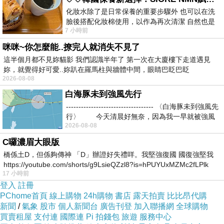
化妝水除了是日常保養的重要步驟外 也可以在洗
臉後搭配化妝棉使用，以作為再次清潔 自然也是
7 小時前
我的保養必備品項 不過，我對於化妝
咪咪~你怎麼能..撩完人就消失不見了
這半個月都不見妳貓影 我們認識半年了 第一次在大廈樓下走道遇見
妳，就覺得好可愛..妳趴在羅馬柱與牆體中間，眼睛巴眨巴眨
2026-08-08
白海豚未到強風先行
----------------------------------- 〈白海豚未到強風先
行〉 今天清晨好無奈，因為我一早就被強風
2026-08-08
日本進口光
C囉濃眉大眼版
學護膜
橋係土D，但係夠傳神 「D」辦證好失禮咩。我堅強復國 國復強堅我
https://youtube.com/shorts/g9LsieQZzl8?is=hPUYUxMZMc2fLPlk
17 小時前
貼著後可修
登入
註冊
補已刮傷之
PChome首頁
線上購物
24h購物
書店
露天拍賣
比比昂代購
新聞
/
氣象
股市
個人新聞台
廣告刊登
加入聯播網
全球購物
細小痕跡
買賣租屋
支付連
國際連
Pi 拍錢包
旅遊
服務中心