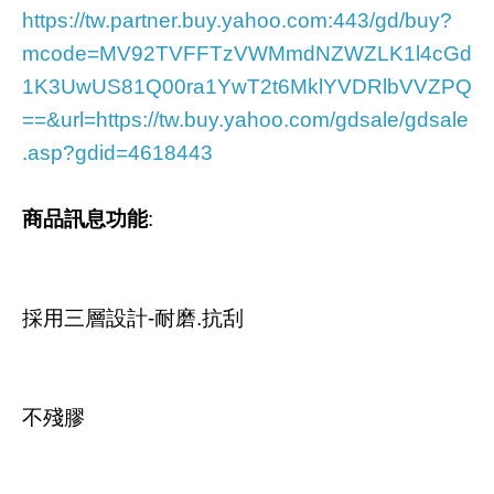
https://tw.partner.buy.yahoo.com:443/gd/buy?
mcode=MV92TVFFTzVWMmdNZWZLK1l4cGd
1K3UwUS81Q00ra1YwT2t6MklYVDRlbVVZPQ
==&url=https://tw.buy.yahoo.com/gdsale/gdsale
.asp?gdid=4618443
商品訊息功能
:
採用三層設計-耐磨.抗刮
不殘膠