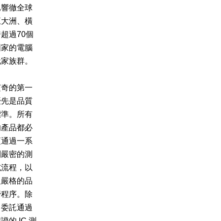
已響徹全球
五大洲、橫
超過70個
國家的電腦
玩家族群。
芝奇的第一
優先是品質
標準。所有
的產品都必
須通過一系
列嚴密的測
試流程，以
及嚴格的品
管程序。除
了委託通過
證的 IC 測