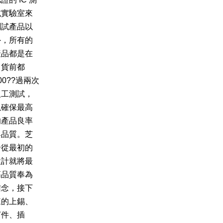
試實驗室來
測試產品以
外，所有的
產品都是在
出貨前都
00??過兩次
人工測試，
以確保最高
的產品良率
與品質。芝
奇從最初的
設計就將最
高品質奉為
信念，接下
來的上錫、
打件、插