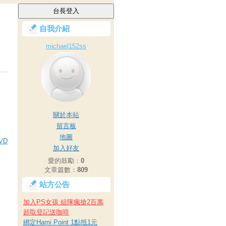
自我介紹
michael152ss
關於本站
留言板
地圖
VD
加入好友
愛的鼓勵：
0
文章篇數：
809
站方公告
加入PS女孩 組隊瘋搶2百萬
超取登記送咖啡
綁定Hami Point 1點抵1元