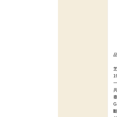
品
1
一
G