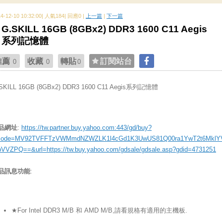
14-12-10 10:32:00| 人氣184| 回應0 |
上一篇
|
下一篇
G.SKILL 16GB (8GBx2) DDR3 1600 C11 Aegis
系列記憶體
推薦
收藏
轉貼
訂閱站台
0
0
0
SKILL 16GB (8GBx2) DDR3 1600 C11 Aegis系列記憶體
品網址
:
https://tw.partner.buy.yahoo.com:443/gd/buy?
ode=MV92TVFFTzVWMmdNZWZLK1l4cGd1K3UwUS81Q00ra1YwT2t6MklY
bVVZPQ==&url=https://tw.buy.yahoo.com/gdsale/gdsale.asp?gdid=4731251
品訊息功能
:
★For Intel DDR3 M/B 和 AMD M/B,請看規格有適用的主機板.