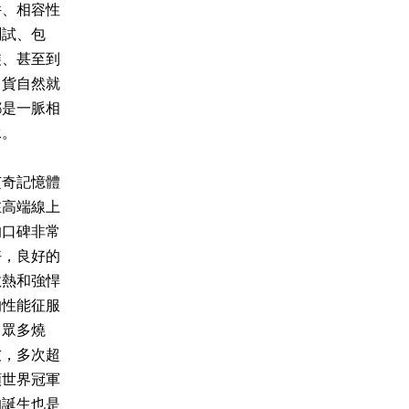
件、相容性
測試、包
裝、甚至到
出貨自然就
都是一脈相
承。
芝奇記憶體
在高端線上
的口碑非常
好，良好的
散熱和強悍
的性能征服
了眾多燒
友，多次超
頻世界冠軍
的誕生也是