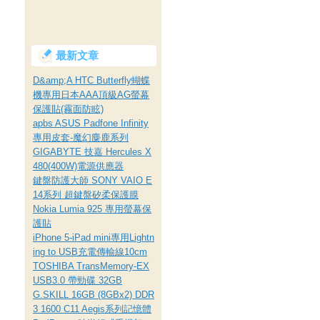
最新文章
D&amp;A HTC Butterfly蝴蝶
機專用日本AAA頂級AG螢幕
保護貼(霧面防眩)
apbs ASUS Padfone Infinity
專用皮套-魔幻麋鹿系列
GIGABYTE 技嘉 Hercules X
480(400W)電源供應器
鍵盤防護大師 SONY VAIO E
14系列 超鍵盤矽柔保護膜
Nokia Lumia 925 專用螢幕保
護貼
iPhone 5-iPad mini專用Lightn
ing to USB充電傳輸線10cm
TOSHIBA TransMemory-EX
USB3.0 帶勁碟 32GB
G.SKILL 16GB (8GBx2) DDR
3 1600 C11 Aegis系列記憶體