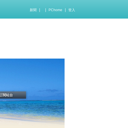
|
|
|
新聞
PChome
登入
訂閱站台