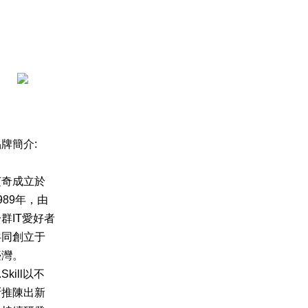
牌簡介:
芝奇成立於
989年，由
群IT愛好者
共同創立于
臺灣。
.Skill以不
斷推陳出新