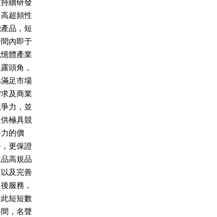
並持續研發
出高超頻性
能產品，短
時間內即于
記憶體產業
展露頭角，
為滿足市場
需求及商業
競爭力，並
提供極具競
爭力的價
格，更保證
產品高規品
質以及完善
售後服務，
因此短短數
年間，名聲