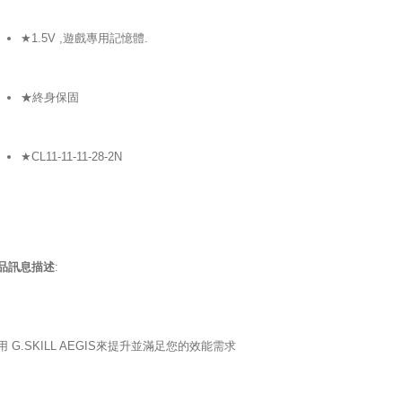
★1.5V ,遊戲專用記憶體.
★終身保固
★CL11-11-11-28-2N
品訊息描述
:
用 G.SKILL AEGIS來提升並滿足您的效能需求