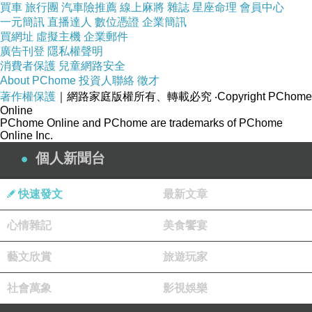
Fonestuff 瘋金剛再推出超迷你的T002B1 5V/1A單孔USB插座充電器，
買車
旅行團
汽車險推薦
線上麻將
雜誌
星座命理
會員中心
一元簡訊
直播達人
數位憑證
企業簡訊
出差、旅行、外出攜帶更方便！
買網址
虛擬主機
企業郵件
廣告刊登
隱私權聲明
消費者保護
兒童網路安全
About PChome
投資人聯絡
徵才
著作權保護
｜網路家庭版權所有、轉載必究
‧Copyright PChome
Online
PChome Online and PChome are trademarks of PChome
Online Inc.
個人新聞台
快速發文
最新文章
90度摺疊插頭
心情雜記
美食饗宴
90度摺疊插頭，收納更方便
藝文欣賞
旅遊玩家
社會萬象
影視娛樂