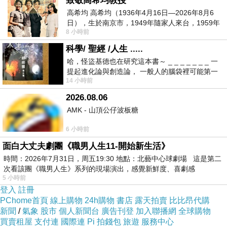
致敬高希均教授
高希均 高希均（1936年4月16日—2026年8月6
日），生於南京市，1949年隨家人來台，1959年
8 小時前
赴美深造並取得經濟發展博士學位。曾任
科學/ 聖經 /人生 .....
哈，怪盜基德也在研究這本書～ _ _ _ _ _ _ _ 一
商品訊息描述
:
提起進化論與創造論， 一般人的腦袋裡可能第一
14 小時前
時間就有「 進化論很科
2026.08.06
AMK - 山頂公仔波板糖
6 小時前
面白大丈夫劇團《職男人生11-開始新生活》
時間：2026年7月31日，周五19:30 地點：北藝中心球劇場 這是第二
次看該團《職男人生》系列的現場演出，感覺新鮮度、喜劇感
5 小時前
Fonestuff T002B 5V/1A 單USB插座充電器
登入
註冊
PChome首頁
線上購物
24h購物
書店
露天拍賣
比比昂代購
新聞
/
氣象
股市
個人新聞台
廣告刊登
加入聯播網
全球購物
買賣租屋
支付連
國際連
Pi 拍錢包
旅遊
服務中心