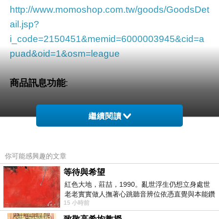
http://www.momoshop.com.tw/goods/GoodsDet
ail.jsp?
i_code=2150451&memid=6000003945&cid=a
puad&oid=1&osm=league
商品訊息功能
:
繼續閱讀
品號：2150451
你可能感興趣的文章
支援所有5V/1A充電產品
等待與希望
90度摺疊插頭 方便收納
紅色大地，莊喆，1990。亂世浮生仍想立身處世
老老實實做人撫著心跳聽音辨位依憑直覺與本能鑽
超迷你體積 不占空間
15 小時前
向裂隙的亮處探索另一個心聲另一個共鳴的
過流/過壓/過充保護