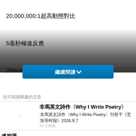
20,000,000:1超高動態對比
5毫秒極速反應
250cd/m2的亮度，清晰視界
繼續閱讀
你可能感興趣的文章
非馬英文詩作〈Why I Write Poetry〉
非馬英文詩作〈Why I Write Poetry〉刊登于《芝
商品訊息描述
:
加哥时报》2026.8.7
19 小時前