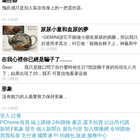
遙控器
愧疚感只是别人装在你身上的一把遥控器。
Topview EB2032WS 19.5吋寬 LED液晶顯示器
20 小時前
尿尿小童和血尿的夢
↑GEMINI說它不能做小朋友尿尿的插圖，所以我只
好退而求其次，叫它做「寵物在椅子上，神龕和中
20 小時前
年人臉孔」的畫了。 六月底
在我心裡你已經是騙子了........
Dear: 我只是隨口問了你什麼時候生日?想說獅子座的你現在八月
了，結果出現了20，我不 可置信地看著這個
19 小時前
形象
沒有能力的人最愛努力保持形象，
14 小時前
產品特色:
登入
註冊
PChome首頁
線上購物
24h購物
書店
露天拍賣
比比昂代購
新聞
/
氣象
股市
個人新聞台
廣告刊登
加入聯播網
全球購物
19.5吋寬
買賣租屋
支付連
國際連
Pi 拍錢包
旅遊
服務中心