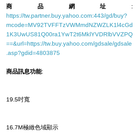
商品網址
:
https://tw.partner.buy.yahoo.com:443/gd/buy?
mcode=MV92TVFFTzVWMmdNZWZLK1l4cGd
1K3UwUS81Q00ra1YwT2t6MklYVDRlbVVZPQ
==&url=https://tw.buy.yahoo.com/gdsale/gdsale
.asp?gdid=4803875
商品訊息功能
:
19.5吋寬
16.7M極緻色域顯示