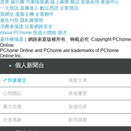
買車
旅行團
汽車險推薦
線上麻將
雜誌
星座命理
會員中心
一元簡訊
直播達人
數位憑證
企業簡訊
16.7M極緻色
買網址
虛擬主機
企業郵件
域顯示
廣告刊登
隱私權聲明
消費者保護
兒童網路安全
About PChome
投資人聯絡
徵才
20,000,000:1
著作權保護
｜網路家庭版權所有、轉載必究
‧Copyright PChome
超高動態對
Online
PChome Online and PChome are trademarks of PChome
比
Online Inc.
個人新聞台
5毫秒極速反
應
快速發文
最新文章
心情雜記
美食饗宴
250cd/m2的
亮度，清晰
藝文欣賞
旅遊玩家
視界
社會萬象
影視娛樂