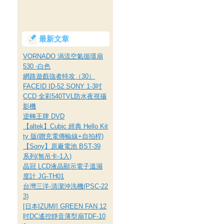
最新文章
VORNADO 渦流空氣循環扇
530 -白色
網路遊戲強者特攻（30）
FACEID ID-52 SONY 1-3吋
CCD 全彩540TVL防水夜視攝
影機
逆轉王牌 DVD
【altek】Cubic 經典 Hello Kit
ty 版(贈充電傳輸線+自拍桿)
【Sony】原廠電池 BST-39
系列(無吊卡-1入)
晶冠 LCD液晶顯示電子溫濕
度計 JG-TH01
台灣三洋-清潔沖洗機(PSC-22
3)
[日本IZUMI] GREEN FAN 12
吋DC遙控靜音薄型扇TDF-10