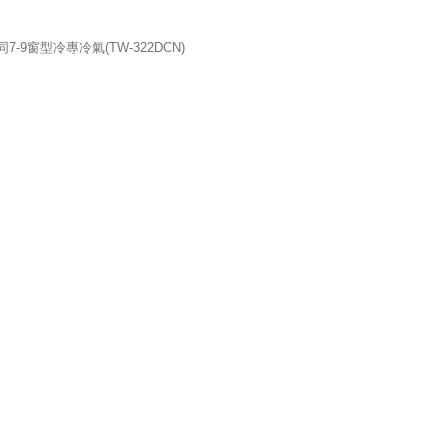
同7-9窗型冷專冷氣(TW-322DCN)