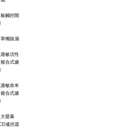
面板觸控開
關
可單獨除濕
抗過敏活性
碳複合式濾
網
抗過敏奈米
銀複合式濾
網
超大螢幕
CD遙控器