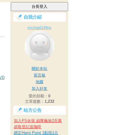
自我介紹
michael149ns
關於本站
留言板
VD
地圖
加入好友
愛的鼓勵：
0
文章篇數：
1,232
站方公告
加入PS女孩 組隊瘋搶2百萬
超取登記送咖啡
綁定Hami Point 1點抵1元