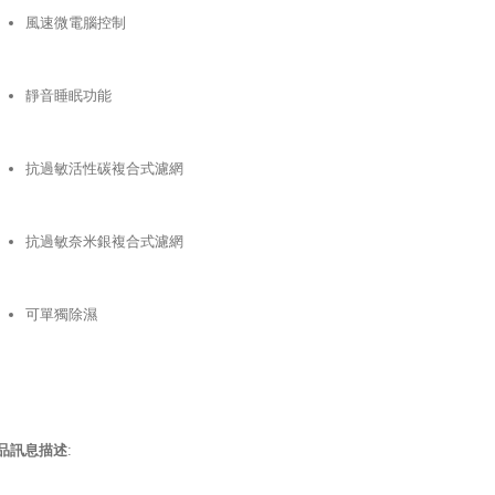
風速微電腦控制
靜音睡眠功能
抗過敏活性碳複合式濾網
抗過敏奈米銀複合式濾網
可單獨除濕
品訊息描述
: