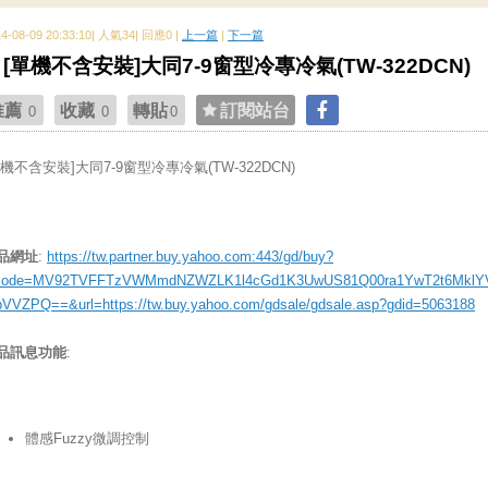
14-08-09 20:33:10| 人氣34| 回應0 |
上一篇
|
下一篇
[單機不含安裝]大同7-9窗型冷專冷氣(TW-322DCN)
推薦
收藏
轉貼
訂閱站台
0
0
0
單機不含安裝]大同7-9窗型冷專冷氣(TW-322DCN)
品網址
:
https://tw.partner.buy.yahoo.com:443/gd/buy?
ode=MV92TVFFTzVWMmdNZWZLK1l4cGd1K3UwUS81Q00ra1YwT2t6MklY
bVVZPQ==&url=https://tw.buy.yahoo.com/gdsale/gdsale.asp?gdid=5063188
品訊息功能
:
體感Fuzzy微調控制