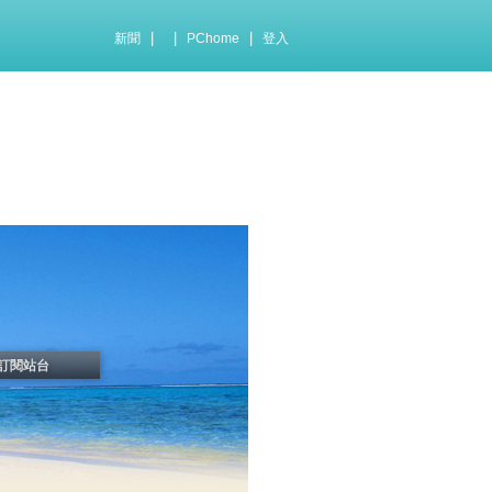
|
|
|
新聞
PChome
登入
訂閱站台