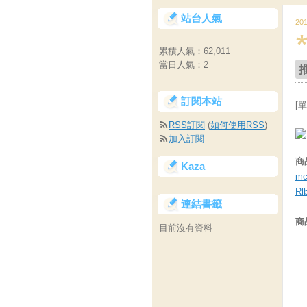
站台人氣
20
累積人氣：
62,011
當日人氣：
2
訂閱本站
[
RSS訂閱
(
如何使用RSS
)
加入訂閱
商
Kaza
mc
Rl
連結書籤
商
目前沒有資料