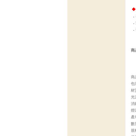
◆
．
．
．
商
商品
包裝
材
光
消
燈
產
數
規