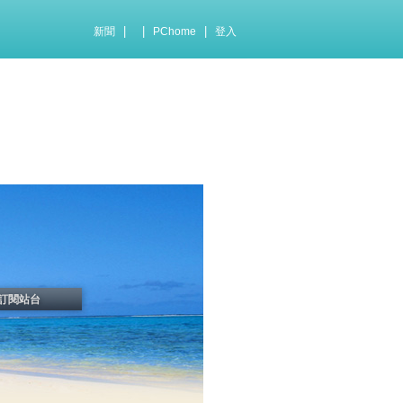
|
|
|
新聞
PChome
登入
訂閱站台