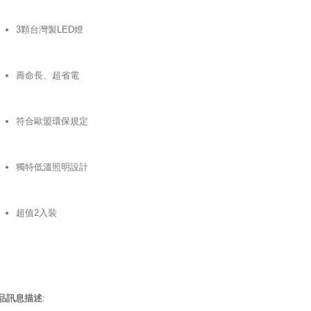
3顆台灣製LED燈
壽命長、超省電
符合歐盟環保規定
獨特低溫照明設計
超值2入裝
品訊息描述
: