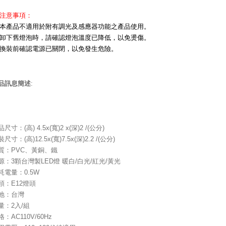
注意事項：
本產品不適用於附有調光及感應器功能之產品使用。
卸下舊燈泡時，請確認燈泡溫度已降低，以免燙傷。
換裝前確認電源已關閉，以免發生危險。
品訊息簡述
:
尺寸：(高) 4.5x(寬)2 x(深)2 /(公分)
尺寸：(高)12.5x(寬)7.5x(深)2.2 /(公分)
質：PVC、黃銅、鐵
源：3顆台灣製LED燈 暖白/白光/紅光/黃光
耗電量：0.5W
頭：E12燈頭
地：台灣
量：2入/組
格：AC110V/60Hz