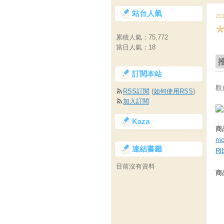
站台人氣
20
累積人氣：
75,772
當日人氣：
18
訂閱本站
觀自
RSS訂閱
(
如何使用RSS
)
加入訂閱
Kaza
商
mc
連結書籤
Rl
目前沒有資料
商