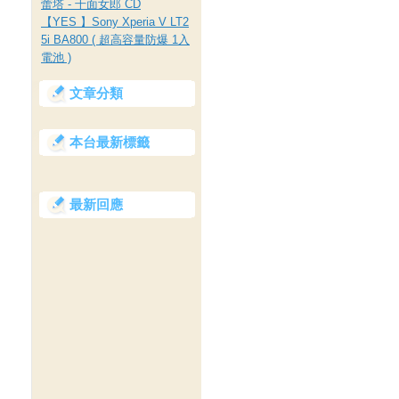
蕾塔 - 千面女郎 CD
【YES 】Sony Xperia V LT2
5i BA800 ( 超高容量防爆 1入
電池 )
文章分類
本台最新標籤
最新回應