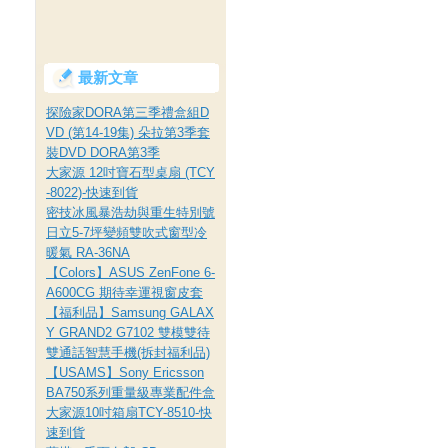
最新文章
探險家DORA第三季禮盒組D
VD (第14-19集) 朵拉第3季套
裝DVD DORA第3季
大家源 12吋寶石型桌扇 (TCY
-8022)-快速到貨
密技冰風暴浩劫與重生特別號
日立5-7坪變頻雙吹式窗型冷
暖氣 RA-36NA
【Colors】ASUS ZenFone 6-
A600CG 期待幸運視窗皮套
【福利品】Samsung GALAX
Y GRAND2 G7102 雙模雙待
雙通話智慧手機(拆封福利品)
【USAMS】Sony Ericsson
BA750系列重量級專業配件盒
大家源10吋箱扇TCY-8510-快
速到貨