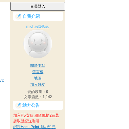
自我介紹
michael148su
關於本站
留言板
地圖
VD
加入好友
愛的鼓勵：
0
文章篇數：
1,142
站方公告
加入PS女孩 組隊瘋搶2百萬
超取登記送咖啡
綁定Hami Point 1點抵1元