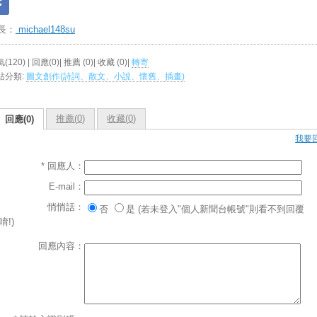
長：
michael148su
(120) | 回應(0)| 推薦 (
0
)| 收藏 (
0
)|
轉寄
站分類:
圖文創作(詩詞、散文、小說、懷舊、插畫)
推薦(
0
)
收藏(
0
)
回應(0)
我要
* 回應人：
E-mail：
悄悄話：
否
是 (若未登入"個人新聞台帳號"則看不到回覆
唷!)
回應內容：