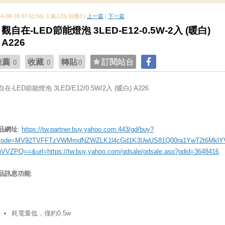
14-08-28 07:01:56| 人氣120| 回應0 |
上一篇
|
下一篇
觀自在-LED節能燈泡 3LED-E12-0.5W-2入 (暖白)
A226
推薦
收藏
轉貼
訂閱站台
0
0
0
在-LED節能燈泡 3LED/E12/0.5W/2入 (暖白) A226
品網址
:
https://tw.partner.buy.yahoo.com:443/gd/buy?
ode=MV92TVFFTzVWMmdNZWZLK1l4cGd1K3UwUS81Q00ra1YwT2t6MklY
bVVZPQ==&url=https://tw.buy.yahoo.com/gdsale/gdsale.asp?gdid=3648416
品訊息功能
:
耗電量低，僅約0.5w