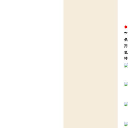
◆
本
低
壽
低
神