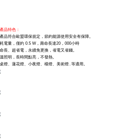
產品特色：
產品符合歐盟環保規定，節約能源使用安全有保障。
耗電量，僅約 0.5 W，壽命長達20，000小時
命長、超省電，永續免更換，省電又省錢。
溫照明，長時間點亮，不發熱。
桌燈、蓮花燈、小夜燈、檯燈、美術燈..等適用。