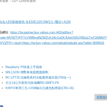
用電壓：110~120伏特適用
在-LED節能燈泡 3LED/E12/0.5W/2入 (暖白) A226
品網址
:
https://tw.partner.buy.yahoo.com:443/gd/buy?
ode=MV92TVFFTzVWMmdNZWZLK1l4cGd1K3UwUS81Q00ra1YwT2t6MklY
bVVZPQ==&url=https://tw.buy.yahoo.com/gdsale/gdsale.asp?gdid=3648416
Raspberry Pi快速上手指南
WILLSON 增艷車身固體護膜劑
RC-LPT3C北極熊系列冷氣萬用遙控器(758合一)
日立14公升新世代除濕機RD-280FS-FK
KINYO車用三孔+USB輸出孔擴充點煙器(CRU-16)
我要檢