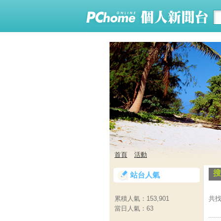
首頁
活動
搜
站台人氣
共找
累積人氣：
153,901
當日人氣：
63