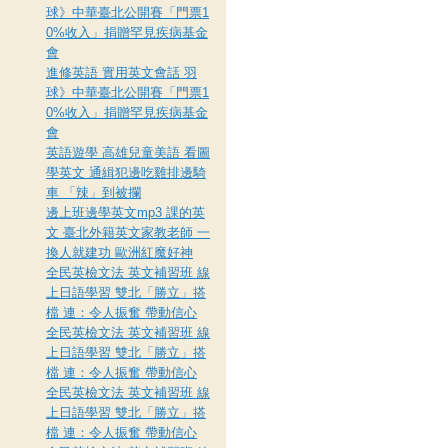
球》中華臺北公開賽「門票1
0%收入」捐贈罕見疾病基金
會
進修英語 實用英文會話 羽
球》中華臺北公開賽「門票1
0%收入」捐贈罕見疾病基金
會
英語遊學 高雄兒童美語 看圖
學英文 通緝犯邊吃雞排邊騎
車 「辣」到被攔
邊上班邊學英文mp3 課的英
文 臺北外籍英文家教老師 一
換人就建功 歐洲紅魔好神
全民英檢文法 英文補習班 線
上日語學習 雙北「勝立」搭
檔 連：令人振奮 帶動信心
全民英檢文法 英文補習班 線
上日語學習 雙北「勝立」搭
檔 連：令人振奮 帶動信心
全民英檢文法 英文補習班 線
上日語學習 雙北「勝立」搭
檔 連：令人振奮 帶動信心