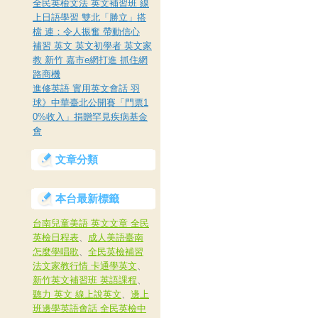
全民英檢文法 英文補習班 線
上日語學習 雙北「勝立」搭
檔 連：令人振奮 帶動信心
補習 英文 英文初學者 英文家
教 新竹 嘉市e網打進 抓住網
路商機
進修英語 實用英文會話 羽
球》中華臺北公開賽「門票1
0%收入」捐贈罕見疾病基金
會
文章分類
本台最新標籤
台南兒童美語 英文文章 全民
英檢日程表
、
成人美語臺南
怎麼學唱歌
、
全民英檢補習
法文家教行情 卡通學英文
、
新竹英文補習班 英語課程
、
聽力 英文 線上說英文
、
邊上
班邊學英語會話 全民英檢中