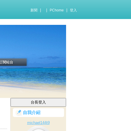
|
|
|
新聞
PChome
登入
訂閱站台
自我介紹
michael144t9