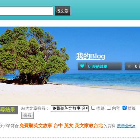
我的Blog
0
0
愛的鼓勵
站內文章搜尋：
標題
內容
標籤
尋結果
免費聽英文故事 台中 英文 英文家教台北
到0筆符合
的資料
搜尋全站»