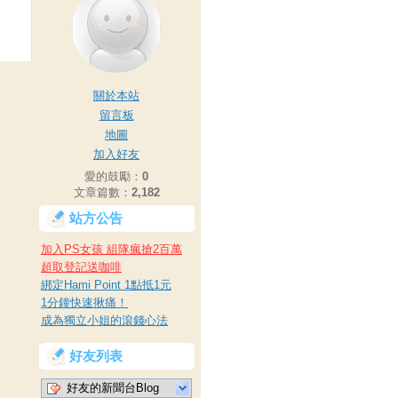
關於本站
留言板
地圖
加入好友
愛的鼓勵：
0
文章篇數：
2,182
站方公告
加入PS女孩 組隊瘋搶2百萬
超取登記送咖啡
綁定Hami Point 1點抵1元
1分鐘快速揪痛！
成為獨立小姐的滾錢心法
好友列表
好友的新聞台Blog