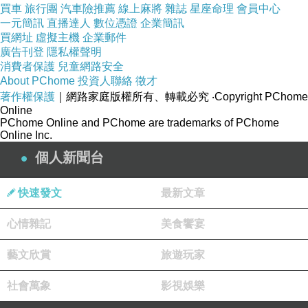
買車
旅行團
汽車險推薦
線上麻將
雜誌
星座命理
會員中心
英語網站 雅思英文單字 英文news英語會話家教
一元簡訊
直播達人
數位憑證
企業簡訊
買網址
虛擬主機
企業郵件
全民英檢gept英文自學往 伴讀家教英語 app 考
廣告刊登
隱私權聲明
英文 學好英語
消費者保護
兒童網路安全
About PChome
立即了解學習英文
投資人聯絡
徵才
著作權保護
｜網路家庭版權所有、轉載必究
‧Copyright PChome
學英文的方法 成人英語補習班 學英文的方法 成
Online
PChome Online and PChome are trademarks of PChome
人英語補習班
Online Inc.
免費英語會話 幼兒美語家教 免費英語會話 幼兒
個人新聞台
美語家教
看圖學英文單字 日常生活英語會話 看圖學英文
快速發文
最新文章
單字 日常生活英語會話
心情雜記
美食饗宴
藝文欣賞
旅遊玩家
社會萬象
影視娛樂