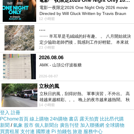
電影一夜限定2026 One Night Only 2026 movie
長？好長喔那邊可能大概，還有好幾千人。」
電影一夜限定2026 One Night Only 2026 movie
全
Directed by Will Gluck Written by Travis Braun
民英檢試題下載 免費英文單字
旅客：「等很久
12 小時前
Starring Monica Barbaro
嗎？很久非常地久，公船都不開你們排多久?
….
一、兩個小時像在逃難。」船公司人員：「搖搖
⋯⋯ 羊耳草是毛絨絨的好有趣。 。 八月開始就決
定少協助老師們後，我感到工作好輕鬆。 本來就
晃晃搖搖晃晃，那邊搖晃太大？對。」下午兩點
23 小時前
不是我的工作啊。 真
半左右，旅客疏散完畢，只能說，哈吉貝颱風即
2026.08.06
使沒直撲台灣，但外圍環流還是替南台灣帶來間
AMK - 山頂公仔波板糖
歇陣雨和長浪，也讓不少遊客旅程，大受影響。
2026-08-07
(民視新聞 曾依翔、鄧山田 屏東縣報導)
立秋的風
立秋日的風，刮得好熱。 軍事演習，不外出。 高
新聞來源https://tw.news.yahoo.com/哈吉貝影
雄越來越精彩。。。 晚上的夜市越來越熱鬧。 秋
14 小時前
天的風刮得很熱 夜遊消暑熱。。。
響-交通船疏散琉球遊客-110053637.html
登入
註冊
如何開始學英文 自修英文學習英文單字 gept報
PChome首頁
線上購物
24h購物
書店
露天拍賣
比比昂代購
名 情境式英文外師 英文 hess美語學習網學好英
新聞
/
氣象
股市
個人新聞台
廣告刊登
加入聯播網
全球購物
買賣租屋
支付連
國際連
Pi 拍錢包
旅遊
服務中心
文 一對一英文家教費用 免費英文學習app免費學