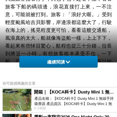
旅客下船的碼頭邊，浪花直接打上來，一不注
意，可能就被打到。旅客：「浪好大喔。」受到
輕度颱風哈吉貝影響，岸邊浪都這麼大了，行駛
在海上的，搖晃程度更可怕，看看這艘交通船，
風浪真的太大，船就像海盜船一樣，上上下下，
看起來有些怵目驚心，航程也從三十分鐘，拉長
到將近一小時，有些旅客根本承受不住，一下
船，忍不住吐了。旅客：「真的很不舒服所以妳
繼續閱讀
吐了？對，一路吐回來？一直忍忍到下船才吐，
覺得很掃興？有很掃興，本來要玩幾天？玩三天
你可能感興趣的文章
還要去台東，現在等於說整個都取消了。」就是
開箱｜【KOCA科卡】Dusty Mini 1 無線手持吸塵器
說什麼都要搭船回來，看看琉球乘船處，長長人
產品名稱：【KOCA科卡】Dusty Mini 1 無線手持
龍，就像看不到盡頭一樣，從上午開始，上千民
吸塵器 產品資訊 【KOCA科卡】Dusty Mini 1 無
眾擠爆碼頭，要搭船，至少得等上一、兩個小
9 小時前
線手持吸塵器評語： 能吸、能吹兼具兩
時。旅客：「都趕著回來那邊大排長龍，排多