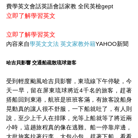
費學英文會話英語會話家教 全民英檢gept
立即了解學習英文
立即了解學習英文
內容來自
學英文文法 英文家教外籍
YAHOO新聞
哈吉貝影響 交通船疏散琉球遊客
受到輕度颱風哈吉貝影響，東琉線下午停駛，今
天一早，留在屏東琉球將近4千名的旅客，趕著
搭船回到東港，航班是班班客滿，有旅客說船身
晃動真的讓人很不舒服，一下船就吐了，有人則
說，至少上千人在排隊，光等上船就等了將近兩
小時，這趟旅程真的像在逃難。船一停靠岸邊，
大批旅客拉著行李，大包小包，趕著下船，看看