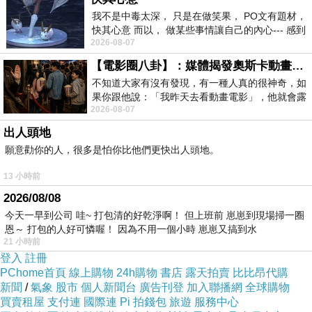
我不是中毒太深， 只是在做笑果， PO文有題材，
快其心意 而以， 做某些事情讓自己的內心--- 感到
2026-08-07
愉快。
【電影圈八卦】：媒體揭發奧斯卡動畫項目投票醜聞！好萊塢為什麼看不起動畫電影？
不知道大家有沒有發現，有一種人真的很神奇，如
果你跟他說：「我昨天去看動畫電影」，他就會露
2026-08-07
出一種慈祥的微笑，然後問你是不是陪小
出人頭地
願意勸你的人，很多是怕你比他們更快出人頭地。
13 小時前
2026/08/08
【 TOKYO
今天一早到公司 哇~ 打包清的好乾淨啊！ 但上班前 崽崽到現場掃一圈
FASHION 】
恩～ 打包的人好可憐喔！ 因為不用一個小時 崽崽又搞到水
21 小時前
登入
註冊
PChome首頁
線上購物
24h購物
書店
露天拍賣
比比昂代購
新聞
/
氣象
股市
個人新聞台
廣告刊登
加入聯播網
全球購物
買賣租屋
支付連
國際連
Pi 拍錢包
旅遊
服務中心