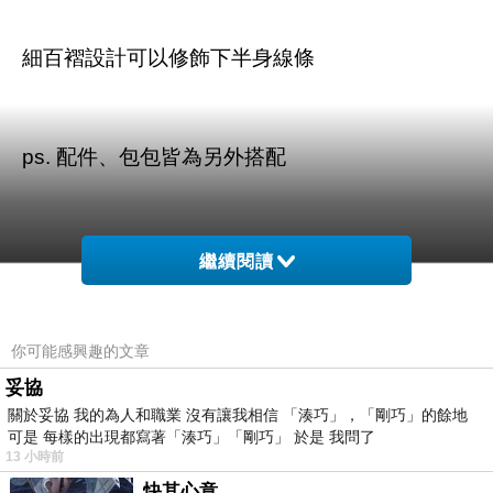
細百褶設計可以修飾下半身線條
ps. 配件、包包皆為另外搭配
繼續閱讀
商品訊息描述
:
你可能感興趣的文章
妥協
關於妥協 我的為人和職業 沒有讓我相信 「湊巧」，「剛巧」的餘地
可是 每樣的出現都寫著「湊巧」「剛巧」 於是 我問了
東京著衣-MAYUKI 花邊高腰細百褶短裙(共四
13 小時前
色)-4011340
快其心意