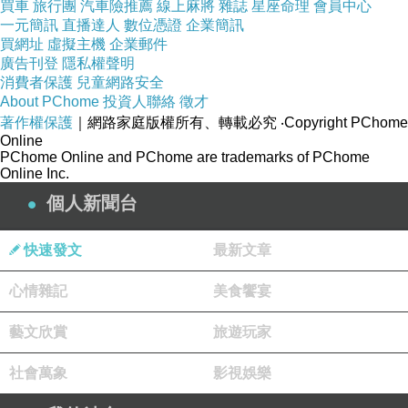
買車
旅行團
汽車險推薦
線上麻將
雜誌
星座命理
會員中心
一元簡訊
直播達人
數位憑證
企業簡訊
買網址
虛擬主機
企業郵件
廣告刊登
隱私權聲明
消費者保護
兒童網路安全
About PChome
投資人聯絡
徵才
著作權保護
｜網路家庭版權所有、轉載必究
‧Copyright PChome
Online
PChome Online and PChome are trademarks of PChome
Online Inc.
個人新聞台
快速發文
最新文章
心情雜記
美食饗宴
藝文欣賞
旅遊玩家
社會萬象
影視娛樂