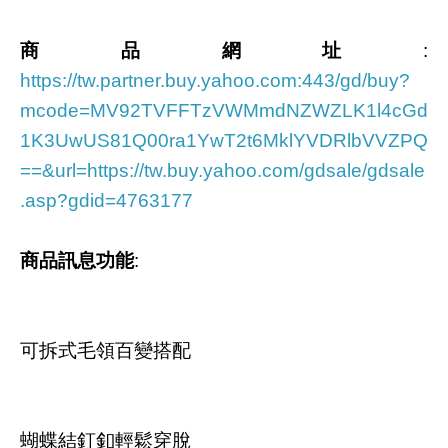
商品網址
:
https://tw.partner.buy.yahoo.com:443/gd/buy?
mcode=MV92TVFFTzVWMmdNZWZLK1l4cGd
1K3UwUS81Q00ra1YwT2t6MklYVDRlbVVZPQ
==&url=https://tw.buy.yahoo.com/gdsale/gdsale
.asp?gdid=4763177
商品訊息功能
:
可拆式毛領百變搭配
蝴蝶結釘釦輕鬆穿脫