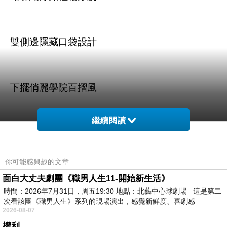
雙側邊隱藏口袋設計
下擺俏麗學院百摺風
繼續閱讀
你可能感興趣的文章
商品訊息描述
:
面白大丈夫劇團《職男人生11-開始新生活》
時間：2026年7月31日，周五19:30 地點：北藝中心球劇場 這是第二
次看該團《職男人生》系列的現場演出，感覺新鮮度、喜劇感
2026-08-07
【Model Queen】可拆式毛領蝴蝶結釘釦毛呢大
權利