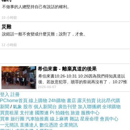
衣-灰
不做事的人總堅持自己有說話的權利。
10 小時前
災難
說錯話一般不會變成什麼災難；說對了，才會。
12 小時前
希伯來書 - 離棄真道的後果
希伯來書10:26-10:31 10:26因為我們得知真道以
後、若故意犯罪、贖罪的祭就再沒有了． 10:27惟
2026-08-07
有戰懼等候審判和那燒滅眾敵人的烈火
登入
註冊
可拆式毛領
PChome首頁
線上購物
24h購物
書店
露天拍賣
比比昂代購
百變搭配
新聞
/
氣象
股市
個人新聞台
廣告刊登
加入聯播網
全球購物
買賣租屋
支付連
國際連
Pi 拍錢包
旅遊
服務中心
買車
旅行團
汽車險推薦
線上麻將
雜誌
星座命理
會員中心
蝴蝶結釘釦
一元簡訊
直播達人
數位憑證
企業簡訊