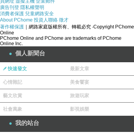
買網址
輕鬆穿脫
虛擬主機
企業郵件
廣告刊登
隱私權聲明
消費者保護
兒童網路安全
雙側邊隱藏
About PChome
投資人聯絡
徵才
著作權保護
｜網路家庭版權所有、轉載必究
‧Copyright PChome
口袋設計
Online
PChome Online and PChome are trademarks of PChome
Online Inc.
個人新聞台
《試穿心得參考》
快速發文
最新文章
心情雜記
美食饗宴
藝文欣賞
旅遊玩家
社會萬象
影視娛樂
我的站台