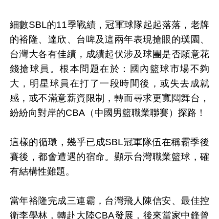
細數SBL的11季戰績，冠軍球隊起起落落，老牌
的裕隆、達欣、台啤及這兩年表現搶眼的璞園、
台灣大各有佳績，成績起伏涉及球團是否願意花
錢搶球員。根本問題在於：國內籃球市場不夠
大，明星球員在打了一段時間後，或失去成就
感，或不滿意薪資限制，轉而尋求更寬闊舞台，
紛紛向對岸的CBA（中國男籃職業聯賽）探路！
這樣的循環，幾乎已成SBL冠軍隊伍在稱霸季後
賽後，都會遭遇的宿命。顯示台灣職業籃球，確
有結構性難題。
當年裕隆完成三連霸，台灣飛人陳信安、最佳控
衛李學林，轉赴大陸CBA發展，後來當家中鋒曾