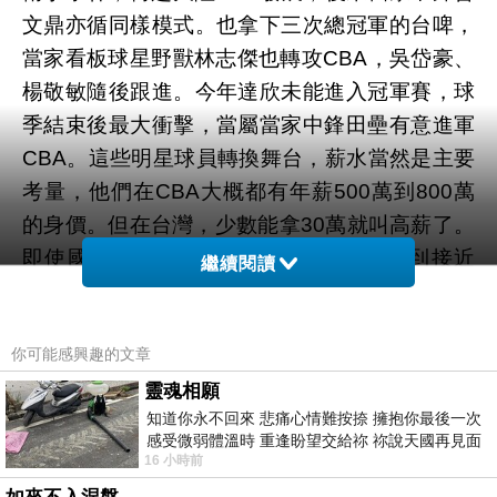
文鼎亦循同樣模式。也拿下三次總冠軍的台啤，
當家看板球星野獸林志傑也轉攻CBA，吳岱豪、
楊敬敏隨後跟進。今年達欣未能進入冠軍賽，球
季結束後最大衝擊，當屬當家中鋒田壘有意進軍
CBA。這些明星球員轉換舞台，薪水當然是主要
考量，他們在CBA大概都有年薪500萬到800萬
的身價。但在台灣，少數能拿30萬就叫高薪了。
即使國內球隊之間挖角跳槽，也不易拿到接近
繼續閱讀
CBA的薪資水準。
你可能感興趣的文章
當然，薪水高，比賽的強度更高。CBA雖然水準
仍不能與美國NBA相提並論，但大陸球員身高兩
靈魂相願
知道你永不回來 悲痛心情難按捺 擁抱你最後一次
米以上者比比皆是，洋將也多，可看性高，這使
感受微弱體溫時 重逢盼望交給祢 祢說天國再見面
得台灣球星難以施展，拿得到這季合約，卻不保
16 小時前
此刻忍淚說別離 他日靈魂再
證還有下一季。其戰戰兢兢程度，絕對比台灣高