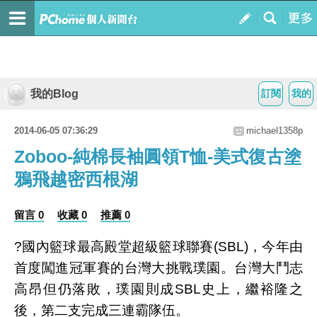
我的Blog
訂閱
我的
2014-06-05 07:36:29
michael1358p
Zoboo-純棉長袖圓領T恤-美式復古塗
鴉飛越密西根湖
留言 0
收藏 0
推薦 0
?國內籃球最高殿堂超級籃球聯賽(SBL)，今年由
首度闖進冠軍賽的台灣大挑戰璞園。台灣大鬥志
高昂但仍落敗，璞園則成SBL史上，繼裕隆之
後，第二支完成三連霸隊伍。