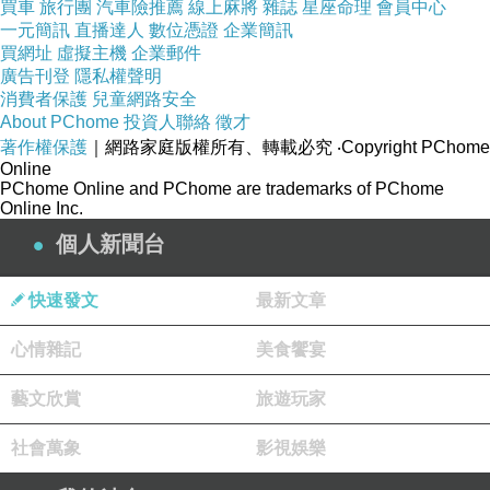
買車
旅行團
汽車險推薦
線上麻將
雜誌
星座命理
會員中心
一元簡訊
直播達人
數位憑證
企業簡訊
買網址
虛擬主機
企業郵件
廣告刊登
隱私權聲明
商品網址
:
消費者保護
兒童網路安全
About PChome
投資人聯絡
徵才
https://tw.partner.buy.yahoo.com:443/gd/buy?
著作權保護
｜網路家庭版權所有、轉載必究
‧Copyright PChome
mcode=MV92TVFFTzVWMmdNZWZLK1l4cGd
Online
PChome Online and PChome are trademarks of PChome
1K3UwUS81Q00ra1YwT2t6MklYVDRlbVVZPQ
Online Inc.
==&url=https://tw.buy.yahoo.com/gdsale/gdsale
個人新聞台
.asp?gdid=4660166
快速發文
最新文章
商品訊息功能
:
心情雜記
美食饗宴
藝文欣賞
旅遊玩家
MIT台灣製商品
社會萬象
影視娛樂