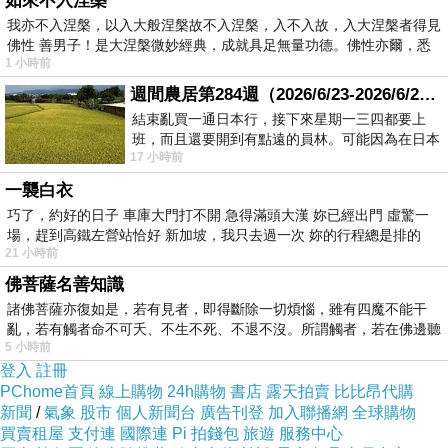
如來不入涅槃
很多。台灣球星在兩岸間來來去去，迄今仍屹立
我亦不入涅槃，以入大般涅槃故不入涅槃，入不入故，入大涅槃者得見
佛性 善男子！是大涅槃微妙經典，成就具足無量功德。佛性亦爾，悉
不搖的不過三四位，可見艱苦程度了。
1 小時前
週間農居第284週（2026/6/23-2026/6/24) 夏至 金黃稻浪洋溢豐收喜悅
從籃球看兩岸互動，可得出一個心得：大陸市
結束亂買一通日本行，接下來星期一三四都要上
班，而且還要開到有點遠的員林。可能因為在日本
場，對台灣人才的確有磁吸作用，國人會覺得很
17 小時前
花不少錢，星期一出門上班時，心裡沒有一
傷感情，但於磨練競爭力卻又是必然之路。演藝
一襲白衣
圈不也如此？看台灣一流的哈林、張惠妹在「中
巧了，約好的日子 車庫大門打不開 急得滿頭大漢 妳已經出門 虛驚一
國好聲音」當評審，林志炫在「我是歌手」創歌
場，趕到高鐵左營站恰好 新加坡，我只去過一次 妳的行程總是排的
21 小時前
唱生涯第二春，台灣與其痛恨大陸的吸力而憤憤
佛菩薩名善知識
不平，不如自問如何加強實力，才能在世界級的
諸佛菩薩亦復如是，若有見者，即得斷除一切煩惱，雖有四魔不能干
競爭中取得一席之地。
亂，若有觸者命不可夭、不生不死、不退不沒。所謂觸者，若在佛邊聽
5 小時前
受
登入
註冊
Zoboo-純棉長袖圓領T恤-美式復古塗鴉飛越密西
PChome首頁
線上購物
24h購物
書店
露天拍賣
比比昂代購
新聞
根湖
/
氣象
股市
個人新聞台
廣告刊登
加入聯播網
全球購物
買賣租屋
支付連
國際連
Pi 拍錢包
旅遊
服務中心