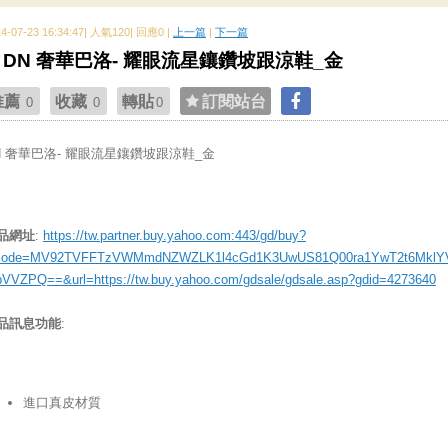
14-07-23 16:34:47| 人氣120| 回應0 |
上一篇
|
下一篇
DN 奢華巴洛- 耀眼流星鑲鑽坡跟涼鞋_金
推薦
收藏
轉貼
訂閱站台
0
0
0
N 奢華巴洛- 耀眼流星鑲鑽坡跟涼鞋_金
品網址
:
https://tw.partner.buy.yahoo.com:443/gd/buy?
ode=MV92TVFFTzVWMmdNZWZLK1l4cGd1K3UwUS81Q00ra1YwT2t6MklY
bVVZPQ==&url=https://tw.buy.yahoo.com/gdsale/gdsale.asp?gdid=4273640
品訊息功能
:
進口真皮材質