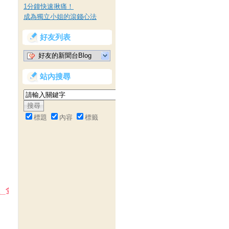
1分鐘快速揪痛！
成為獨立小姐的滾錢心法
好友列表
好友的新聞台Blog
站內搜尋
標題
內容
標籤
_金