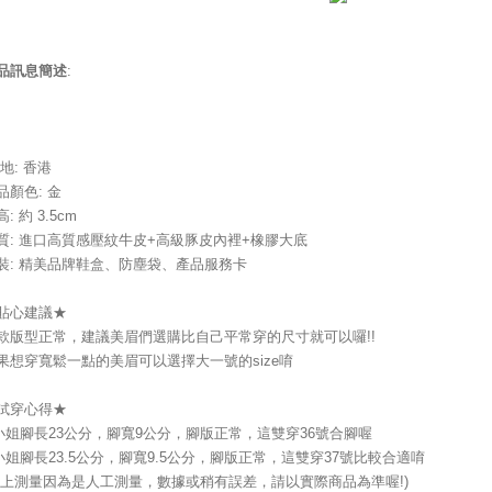
品訊息簡述
:
 地: 香港
品顏色: 金
: 約 3.5cm
質: 進口高質感壓紋牛皮+高級豚皮內裡+橡膠大底
裝: 精美品牌鞋盒、防塵袋、產品服務卡
貼心建議★
款版型正常，建議美眉們選購比自己平常穿的尺寸就可以囉!!
果想穿寬鬆一點的美眉可以選擇大一號的size唷
試穿心得★
小姐腳長23公分，腳寬9公分，腳版正常，這雙穿36號合腳喔
小姐腳長23.5公分，腳寬9.5公分，腳版正常，這雙穿37號比較合適唷
以上測量因為是人工測量，數據或稍有誤差，請以實際商品為準喔!)