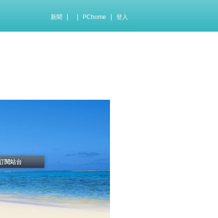
|
|
|
新聞
PChome
登入
訂閱站台