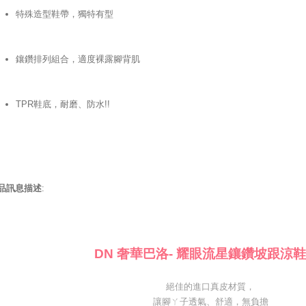
特殊造型鞋帶，獨特有型
鑲鑽排列組合，適度裸露腳背肌
TPR鞋底，耐磨、防水!!
品訊息描述
:
DN 奢華巴洛- 耀眼流星鑲鑽坡跟涼鞋
絕佳的進口真皮材質，
讓腳ㄚ子透氣、舒適，無負擔