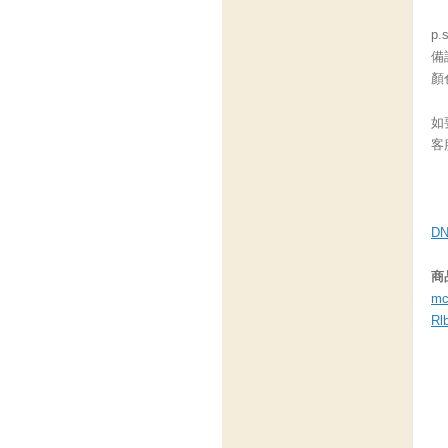
p
備
顏
如
客服
D
商
mc
Rl