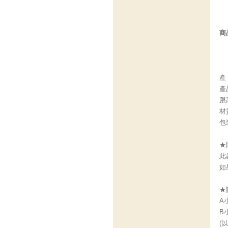
商
產
產
跟高
材
包
★
此
如
★
A
B
(