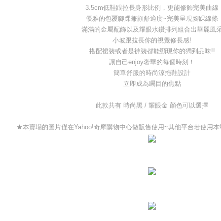
3.5cm低鞋跟拉長身形比例，更能修飾完美曲線
優雅的包覆腳踝兼顧舒適度~完美呈現腳踝線條
滿滿的金屬配飾以及耀眼水鑽排列組合出華麗風
小坡跟拉長你的視覺修長感!
搭配裙裝或者是褲裝都能顯現你的獨到品味!!
讓自己enjoy奢華的每個時刻！
簡單舒服的時尚涼拖鞋設計
立即成為矚目的焦點
此款共有 時尚黑 / 耀眼金 顏色可以選擇
★本賣場的圖片僅在Yahoo!奇摩購物中心做販售使用~其他平台若使用