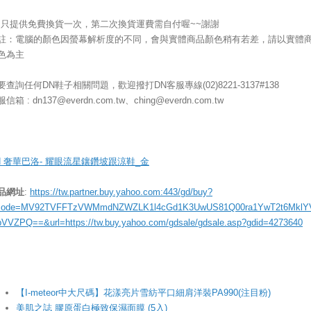
.s只提供免費換貨一次，第二次換貨運費需自付喔~~謝謝
註：電腦的顏色因螢幕解析度的不同，會與實體商品顏色稍有若差，請以實體
色為主
要查詢任何DN鞋子相關問題，歡迎撥打DN客服專線(02)8221-3137#138
信箱 : dn137@everdn.com.tw、ching@everdn.com.tw
N 奢華巴洛- 耀眼流星鑲鑽坡跟涼鞋_金
品網址
:
https://tw.partner.buy.yahoo.com:443/gd/buy?
ode=MV92TVFFTzVWMmdNZWZLK1l4cGd1K3UwUS81Q00ra1YwT2t6MklY
bVVZPQ==&url=https://tw.buy.yahoo.com/gdsale/gdsale.asp?gdid=4273640
【I-meteor中大尺碼】花漾亮片雪紡平口細肩洋裝PA990(注目粉)
美肌之誌 膠原蛋白極致保濕面膜 (5入)