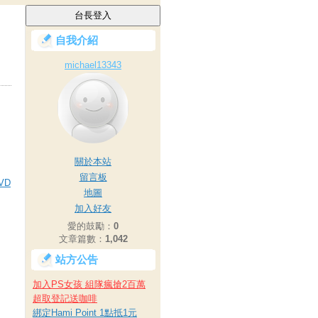
自我介紹
michael13343
關於本站
留言板
VD
地圖
加入好友
愛的鼓勵：
0
文章篇數：
1,042
站方公告
加入PS女孩 組隊瘋搶2百萬
超取登記送咖啡
綁定Hami Point 1點抵1元