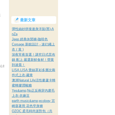
采
最新文章
彈性絲紗拼接連身洋裝(黑)-A
nZa
Jeep 經典休閒褲-咖啡色
Corsage 新銳設計 - 迷幻繩上
衣 ( 黃 )
深夜宵夜首選！講究日式昆布
鍋 配上 嚴選新鮮食材！營業
到凌晨！
本站相關圖片~皆屬侵權★
LISA.LISA 蕾絲罩衫多層次兩
件式上衣-藏青
澳洲Natural Life活性麥蘆卡蜂
蜜蜂膠潤喉糖
Yes&amp;No正反兩穿內磨毛
上衣-衣麻豆
earth music&amp;ecology 宮
崎葵著用 花色窄身褲
OZOC 柔毛時尚派對包（共