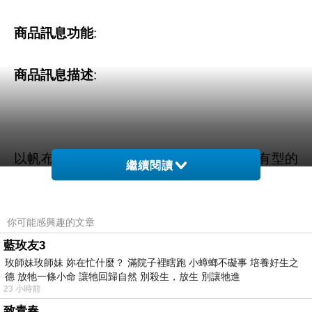
商品訊息功能
:
商品訊息描述
:
以帆布療癒的顏色和手感，帶你走進質樸有型的
繼續閱讀
江面世界
原本質樸的帆布素材，加上江面旨美充滿創意的
你可能感興趣的文章
設計，隨性的加上褶皺、塗上喜愛的顏料，或是
藍玫友3
加上自己的舊皮帶、扣上釘釦……，讓帆布包不
玫師妹玫師妹 妳在忙什麼？ 滿院子裡瞎跑 小蟑螂不礙事 培養好生之
德 放牠一條小命 讓牠回歸自然 別殺生，放生 別讓牠進
再只是實用、耐用的通勤包包，它更可以是獨一
23 小時前
無二充滿個性的造型包款。還有結合了帆布製作
致青春