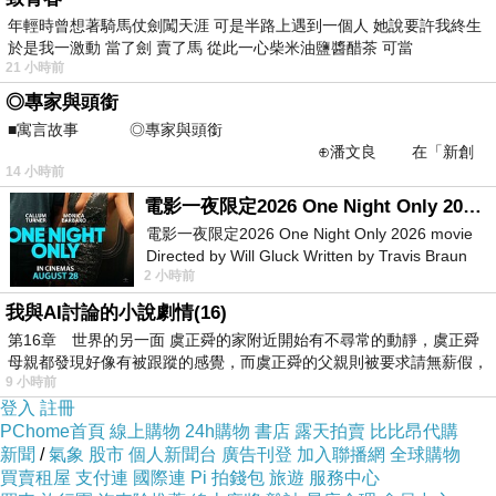
的飾品，打造出各種造型多變好搭配的項鍊與披
年輕時曾想著騎馬仗劍闖天涯 可是半路上遇到一個人 她說要許我終生
於是我一激動 當了劍 賣了馬 從此一心柴米油鹽醬醋茶 可當
肩，充分發揮帆布的特性與功能。
21 小時前
◎專家與頭銜
書末更收錄了所有包款的紙型與製作步驟，並將
■寓言故事 ◎專家與頭銜
⊕潘文良 在「新創
該準備的材料與用具詳細解說，只要跟著書中的
14 小時前
之谷」裡——
步驟，您也可以打造屬於自己的創意帆布作品。
電影一夜限定2026 One Night Only 2026 movie
電影一夜限定2026 One Night Only 2026 movie
作者簡介
Directed by Will Gluck Written by Travis Braun
2 小時前
Starring Monica Barbaro
我與AI討論的小說劇情(16)
江面旨美
第16章 世界的另一面 虞正舜的家附近開始有不尋常的動靜，虞正舜
母親都發現好像有被跟蹤的感覺，而虞正舜的父親則被要求請無薪假，
9 小時前
青山學院女子短期大學、東京YMCA設計研究
登入
註冊
所、武藏野美術短期大學畢業。製作提包迄今已
PChome首頁
線上購物
24h購物
書店
露天拍賣
比比昂代購
有20年餘。目前約一年舉行一次UMAMI BAGS
新聞
/
氣象
股市
個人新聞台
廣告刊登
加入聯播網
全球購物
買賣租屋
支付連
國際連
Pi 拍錢包
旅遊
服務中心
個展，擁有眾多熱情支持的粉絲。