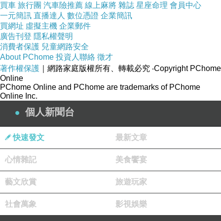
買車
旅行團
汽車險推薦
線上麻將
雜誌
星座命理
會員中心
十萬上街的民氣不但無法推動進一步體制改革，
一元簡訊
直播達人
數位憑證
企業簡訊
買網址
虛擬主機
企業郵件
更會傷害好不容易蓄積的社運能量。
※延伸閱
廣告刊登
隱私權聲明
讀》
消費者保護
兒童網路安全
About PChome
投資人聯絡
徵才
著作權保護
｜網路家庭版權所有、轉載必究
‧Copyright PChome
Online
?三分鐘掌握太陽花學運！
PChome Online and PChome are trademarks of PChome
Online Inc.
個人新聞台
?兩岸協議監督條例 政院版vs.民間版
快速發文
最新文章
心情雜記
美食饗宴
藝文欣賞
旅遊玩家
target=_blank>
?兩岸協議處理及監督條例全文
社會萬象
影視娛樂