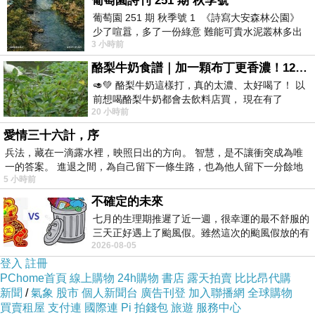
葡萄園詩刊 251 期 秋季號
戰術上，如何設計一場「完美退場」也是問題。
葡萄園 251 期 秋季號 1 《詩寫大安森林公園》
少了喧囂，多了一份綠意 難能可貴水泥叢林多出
首先，太陽花學運不比野百合學運，除有場內場
3 小時前
一
外兩個現場，人潮流動性高，參與成員也較複
酪梨牛奶食譜｜加一顆布丁更香濃！120秒完成飲料店級酪梨奶昔｜imami 旗艦豆漿機
雜、多元，如何凝聚各方意見，達成退場或「轉
🥑💚 酪梨牛奶這樣打，真的太濃、太好喝了！ 以
進」共識？
前想喝酪梨牛奶都會去飲料店買， 現在有了
20 小時前
imami 健康煮藝｜旗艦破壁智慧養生豆漿機，
愛情三十六計，序
其次，經兩次占領行動的高度震撼，以及凱道五
兵法，藏在一滴露水裡，映照日出的方向。 智慧，是不讓衝突成為唯
十萬黑潮的浩大場面，如何讓鷹派、鴿派都能感
一的答案。 進退之間，為自己留下一條生路，也為他人留下一分餘地
5 小時前
覺「光榮退場」而非「被迫妥協」？
不確定的未來
七月的生理期推遲了近一週，很幸運的最不舒服的
學運最後即便退場，卻已無「裸退」可能，勢必
三天正好遇上了颱風假。雖然這次的颱風假放的有
2026-08-05
「轉進」形成各種社會力，對政府施壓。
點虛，因為風雨不大，但這也是最想要的
登入
註冊
PChome首頁
線上購物
24h購物
書店
露天拍賣
比比昂代購
學運幹部對外雖肯定王金平聲明，卻也擔心若運
新聞
/
氣象
股市
個人新聞台
廣告刊登
加入聯播網
全球購物
買賣租屋
支付連
國際連
Pi 拍錢包
旅遊
服務中心
動最後遭王金平「收割」、淪馬王鬥爭戰場，五