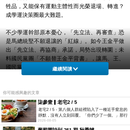
牲品，又能保有運動主體性而光榮退場、轉進？
成學運決策圈最大難題。
不少學運幹部原本憂心，「先立法、再審查」恐
是馬總統堅不願退讓的「紅線」。如今王金平做
出「先立法、再協商」承諾，局勢出現轉圜；未
料國民黨團「不願替王金平背書」，讓馬、王、
國民黨的矛盾浮上檯面。
繼續閱讀
決策幹部面臨戰略及戰術的兩大難題。戰略上，
你可能感興趣的文章
以檢討代議制度失靈、行政獨裁為號召的學運，
要如何說服群眾，在國民黨團不買帳情況下，真
柒參壹▎老宅2 / 5
老宅2 / 5 - 第八個人群組裡陷入了一種近乎窒息的
能確保「先立法、再審查」？又如何保證服貿審
靜默，沒有人立刻回覆。「你們少了一個。」那行
查不再重蹈「黑箱」覆轍？
2026-08-05
字像一顆冰冷的鐵釘，硬生生刺進螢