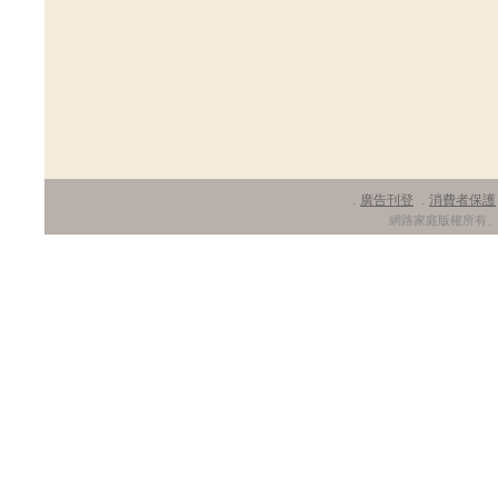
廣告刊登
消費者保護
．
．
網路家庭版權所有、轉載必究