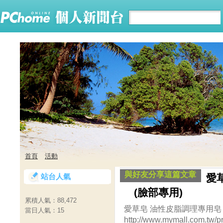
首頁
活動
與好友分享這篇文章
站台人氣
愛
(臉部專用)
累積人氣：
88,472
愛草皂 油性皮脂調理專用皂 
當日人氣：
15
http://www.mymall.com.tw