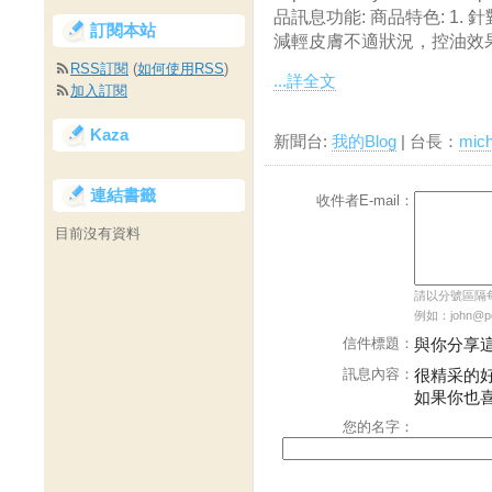
品訊息功能: 商品特色: 1.
訂閱本站
減輕皮膚不適狀況，控油效果
RSS訂閱
(
如何使用RSS
)
...詳全文
加入訂閱
Kaza
新聞台:
我的Blog
| 台長：
mic
連結書籤
收件者E-mail：
目前沒有資料
請以分號區隔每個
例如：john@pch
信件標題：
與你分享
訊息內容：
很精采的
如果你也
您的名字：