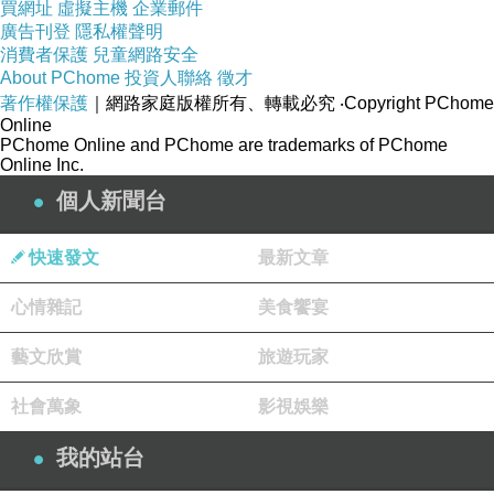
買網址
虛擬主機
企業郵件
廣告刊登
隱私權聲明
消費者保護
兒童網路安全
五分袖襯衫
About PChome
投資人聯絡
徵才
式鈕釦袖口
著作權保護
｜網路家庭版權所有、轉載必究
‧Copyright PChome
Online
PChome Online and PChome are trademarks of PChome
Online Inc.
自然皺褶交
叉垂墜門襟
個人新聞台
快速發文
最新文章
歐美層次感
不規則燕尾
心情雜記
美食饗宴
藝文欣賞
旅遊玩家
MODEL:身
高/175cm 體
社會萬象
影視娛樂
重/49gk 平日
我的站台
穿/M