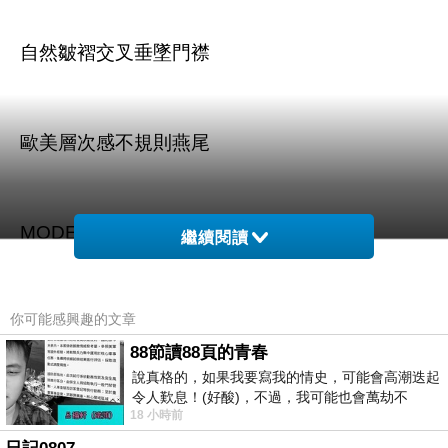
自然皺褶交叉垂墜門襟
歐美層次感不規則燕尾
MODEL:身高/175cm 體重/49gk 平日穿/M
繼續閱讀
你可能感興趣的文章
88節讀88頁的青春
說真格的，如果我要寫我的情史，可能會高潮迭起
商品訊息描述
:
令人歎息！(好酸)，不過，我可能也會萬劫不
18 小時前
復...，每天跪鍵盤還是被判了花心的罪