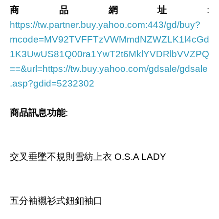
商品網址
:
https://tw.partner.buy.yahoo.com:443/gd/buy?
mcode=MV92TVFFTzVWMmdNZWZLK1l4cGd
1K3UwUS81Q00ra1YwT2t6MklYVDRlbVVZPQ
==&url=https://tw.buy.yahoo.com/gdsale/gdsale
.asp?gdid=5232302
商品訊息功能
:
交叉垂墜不規則雪紡上衣 O.S.A LADY
五分袖襯衫式鈕釦袖口