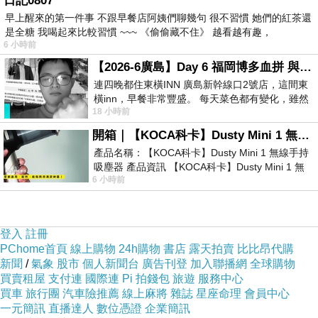
日記0807
早上醒來的第一件事 不跟早餐店阿姨們聊幾句 很不習慣 她們的紅茶還
是全糖 我喝起來比較習慣 ~~~ 《偷偷藏不住》 越看越有趣，
交叉垂墜不規則雪紡上衣 (黑色)-O.S.A LADY
6 小時前
【2026-6廣島】Day 6 福岡博多血拼 與機場接送少年司機深夜對談
連四晚都住東橫INN 廣島新幹線口2號店，這間東
橫inn，早餐非常豐盛。 每天菜色都有變化，雖然
18 小時前
看到工作人員拿出料理包加熱，但
開箱｜【KOCA科卡】Dusty Mini 1 無線手持吸塵器
產品名稱：【KOCA科卡】Dusty Mini 1 無線手持
吸塵器 產品資訊 【KOCA科卡】Dusty Mini 1 無
6 小時前
線手持吸塵器評語： 能吸、能吹兼具兩
登入
註冊
PChome首頁
線上購物
24h購物
書店
露天拍賣
比比昂代購
交叉垂墜不
新聞
/
氣象
股市
個人新聞台
廣告刊登
加入聯播網
全球購物
規則雪紡上
買賣租屋
支付連
國際連
Pi 拍錢包
旅遊
服務中心
買車
旅行團
汽車險推薦
線上麻將
雜誌
星座命理
會員中心
衣 O.S.A
一元簡訊
直播達人
數位憑證
企業簡訊
LADY