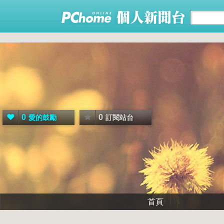
0
0
愛的鼓勵
訂閱站台
首頁