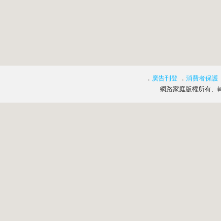
．
廣告刊登
．
消費者保護
網路家庭版權所有、轉載必究 