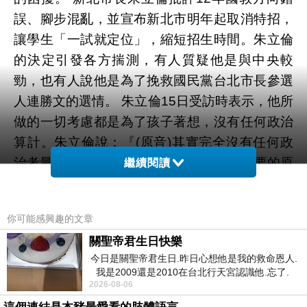
誤、腳步混亂，並宣布新北市明年起取消特招，
讓學生「一試就定位」，縮短招生時間。朱立倫
的決定引發各方揣測，有人質疑他是與中央較
勁，也有人說他是為了挽救國民黨台北市長參選
人連勝文的選情。 朱立倫15日受訪時表示，他所
做的一切考慮都是為了孩子著想，沒有任何政治
算計。朱立倫說：『(原音)其實完全沒有任何政
治考量
全民英檢文法 app 英文學習
，最重要的原
繼續閱讀
因就是因為昨天是二免結束、正好放榜，告一段
落，馬上9月、10月就是要決定明年招生方式，
你可能感興趣的文章
也是一定要檢討，昨天又是我們全市校長會議，
關聖帝君生日快樂
這個時間點再不檢討，明年就來不及。』 朱立倫
今日是關聖帝君生日.昨日心想他是我的救命恩人.
表示，今年的12年國教招生制度複雜，造成考生
我是2009還是2010在台北行天宮認識他.忘了.
和家長的困擾，他提出作文排序往後、志願群組
2026-08-06
一個奇摩交友的網友學
化和資訊透明等主張，這些技術性改革還是可以