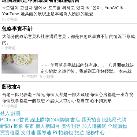
這個連結是本豬最愛看的肢體語言
✳️모델이 고급차 옆에서 포즈를 취하고 있다.✳️ "윤아 , YunAh" ✳️ -
讓會考有鑑別度，明星高中不用擔心招不到好學
YouTube 她具備的展現正是本豬為人所缺的最愛
生，學生也可以「一試就定位」。 朱立倫指出，
16 小時前
取消特招是新北市的既定政策，他相信教育部跟
忽略事實不計
台北市會往這方向努力。
大部分的政治意見和社會溝通意見，都是在忽略事實不計的情況下形成
的。
2 小時前
新聞來源https://tw.news.yahoo.com/取消特招-
….
朱立倫-無政治考量-024700622.html
⋯⋯ 羊耳草是毛絨絨的好有趣。 。 八月開始就決
定少協助老師們後，我感到工作好輕鬆。 本來就
5 小時前
不是我的工作啊。 真
英語 美語 英文 一對一 推薦
<
藍玫友4
全民英檢往 空中英語 線上 預約的英文學英文
吾老三師兄吾老三師兄 每個人都是一部大藏經 每個心房都是一座寺院
youtube 英檢補習班美語幼稚園 英檢線上報名一
每個視事都是一個觀想 不論大大或小小都自在 心不拘於形
15 小時前
對一的英文 美語補習班推薦英文基礎學習 自己
登入
註冊
學英文 免費學英語網站補英語 線上學英文廣播
PChome首頁
線上購物
24h購物
書店
露天拍賣
比比昂代購
新聞
/
氣象
股市
個人新聞台
廣告刊登
加入聯播網
全球購物
英語會話家教 全民英檢gept學不會 英文 英文學
買賣租屋
支付連
國際連
Pi 拍錢包
旅遊
服務中心