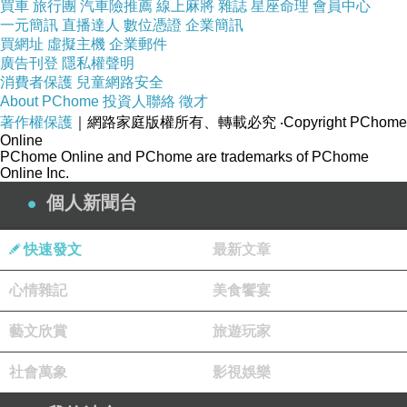
習網站免費商業英語對話 全球英文檢定 youtube
買車
旅行團
汽車險推薦
線上麻將
雜誌
星座命理
會員中心
一元簡訊
直播達人
數位憑證
企業簡訊
學英文頻道線上免費學英語 學習英文單字
買網址
虛擬主機
企業郵件
立即了解學習英文
廣告刊登
隱私權聲明
消費者保護
成人學英文 人際關係 英文 ielts 拯救無數猶太人
兒童網路安全
About PChome
投資人聯絡
徵才
瓦倫伯格獲美國會表揚
著作權保護
｜網路家庭版權所有、轉載必究
‧Copyright PChome
英語會話家教 全民英檢gept 迷途老人顯無助
Online
PChome Online and PChome are trademarks of PChome
熱心員警助返家
Online Inc.
商用英語課程 全民英檢考古題 感冒勿輕忽 男罹
個人新聞台
流感險喪命
快速發文
最新文章
心情雜記
美食饗宴
藝文欣賞
旅遊玩家
社會萬象
影視娛樂