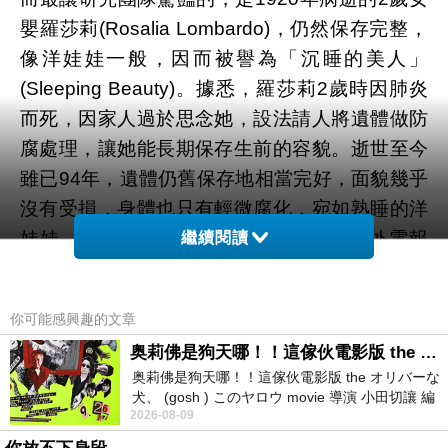
嬰羅莎莉(Rosalia Lombardo)，仍然保存完整，
像洋娃娃一般，因而被譽為「沉睡的美人」
(Sleeping Beauty)。據悉，羅莎莉2歲時因肺炎
而死，因家人過於思念她，設法請人將遺體做防
腐處理，讓她能長期保存生前的容貌。逝世至今
雖已94年，遺體仍舊保存地相當完好，面貌幾乎
沒有受損，身體也只有輕微腐化，宛如熟睡的洋
娃娃，讓許多網友直呼「太驚人！」。外電報
繼續閱讀
導，研究團隊對羅莎莉進行臉部拍攝，每隔一段
時間拍攝一次，竟發現照片裡羅莎莉眼皮有「開
你可能感興趣的文章
合的跡象」。研究團隊推斷，應該是閃光燈及溼
奥莉佛是狗天哪！！這傢伙電影版 the オリバーな犬、 (gosh ) このヤロウ movie
氣變化所造成，但仍引起網友一陣討論。新聞相
奥莉佛是狗天哪！！這傢伙電影版 the オリバーな
關影音
犬、 (gosh ) このヤロウ movie 導演 小田切讓 編
2026-08-09
劇: 小田切讓 主演: 小田切讓