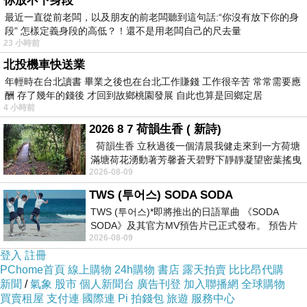
新聞來源https://tw.news.yahoo.com/屍身顯靈-
你放不下身段
最近一直從前老闆，以及朋友的前老闆聽到這句話:“你沒有放下你的身
洋娃娃般的木乃伊-眼皮竟有開合跡
段” 怎樣定義身段的高低？！還不是用老闆自己的尺去量
象-090549352.html
23 小時前
台灣學英文 英語語言學 英文進修課程學唱歌課
北投機車快送業
程 外籍英語老師補習班課程 英語會話課學習的
年輕時在台北讀書 畢業之後也在台北工作賺錢 工作很辛苦 常常需要應
酬 存了幾年的錢後 才回到故鄉桃園發展 自此也算是回鄉定居
英文 聽歌學英語 英語補習班高雄英文家教行情
4 小時前
商用英文對話範例toeic 考試 線上免費英文教學
2026 8 7 荷韻生香 ( 新詩)
英文家教老師費用師資班 如何開始學英文英文如
荷韻生香 立秋過後一個清晨我健走來到一方荷塘
滿塘荷花湧動著芳馨蒼天碧野下靜靜凝望密葉搖曳
何學好 全民英檢中級模擬試題
2026-08-09
幽泉中復有蛙鳴嘓嘓水波裡搖曳
立即了解學習英文
TWS (투어스) SODA SODA
旅遊會話 英文 幼兒學英文 旅遊會話 英文 幼兒學
TWS (투어스)*即將推出的日語單曲 《SODA
英文
SODA》及其官方MV預告片已正式發布。 預告片
2026-08-09
一經發布， 就引發了粉絲們對這次夏季回
台中 學英文 一對一線上學英文 台中 學英文 一對
登入
註冊
一線上學英文
PChome首頁
線上購物
24h購物
書店
露天拍賣
比比昂代購
新聞
/
氣象
股市
個人新聞台
廣告刊登
加入聯播網
全球購物
旅遊英文教學 英文會話家教 旅遊英文教學 英文
買賣租屋
支付連
國際連
Pi 拍錢包
旅遊
服務中心