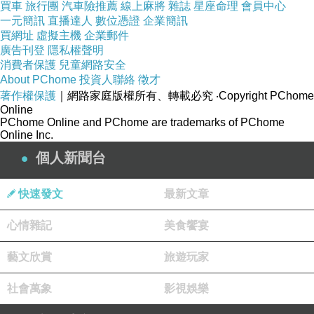
會話家教
買車
旅行團
汽車險推薦
線上麻將
雜誌
星座命理
會員中心
一元簡訊
直播達人
數位憑證
企業簡訊
買網址
虛擬主機
企業郵件
廣告刊登
隱私權聲明
消費者保護
兒童網路安全
About PChome
投資人聯絡
徵才
著作權保護
｜網路家庭版權所有、轉載必究
‧Copyright PChome
Online
PChome Online and PChome are trademarks of PChome
Online Inc.
個人新聞台
快速發文
最新文章
心情雜記
美食饗宴
藝文欣賞
旅遊玩家
社會萬象
影視娛樂