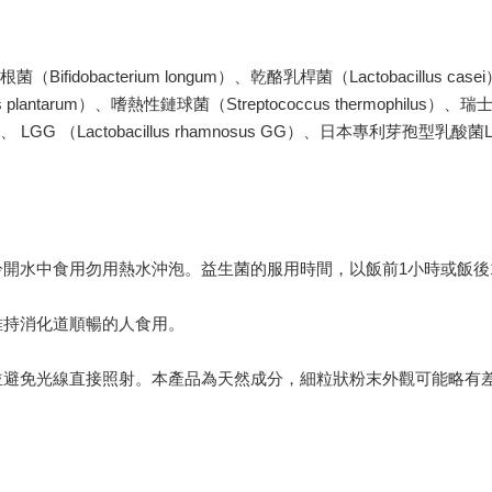
根菌（Bifidobacterium longum）、乾酪乳桿菌（Lactobacillus c
lus plantarum）、嗜熱性鏈球菌（Streptococcus thermophilus）
ry）、 LGG （Lactobacillus rhamnosus GG）、日本專利芽孢型乳酸菌La
冷開水中食用勿用熱水沖泡。益生菌的服用時間，以飯前1小時或飯後
維持消化道順暢的人食用。
，並避免光線直接照射。本產品為天然成分，細粒狀粉末外觀可能略有