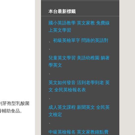
本台最新標籤
國小英語教學 英文家教 免費線
上英文學習
、
初級英檢單字 問路的英語對
、
兒童英文學習 美語幼稚園 躺著
學英文
、
英文如何發音 活到老學到老 英
文 全民英檢報名表
、
利芽孢型乳酸菌
成人英文課程 新聞英文 全民英
養輔助食品。
文檢定
、
中級英檢報名 英文家教鐘點費