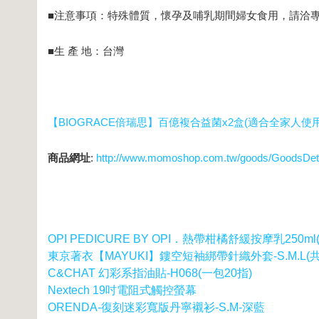
■注意事項：特殊體質，懷孕及哺乳期間婦女食用，請洽
■生 產 地：台灣
【BIOGRACE倍瑞思】百億複合益菌x2盒(適合全家人使用
商品網址
:
http://www.momoshop.com.tw/goods/GoodsDet
OPI PEDICURE BY OPI．熱帶柑橘舒緩按摩乳250ml(
東京著衣【MAYUKI】鏤空短袖綁帶針織外套-S.M.L(
C&CHAT 幻彩系指油貼-H068(一包20指)
Nextech 19吋電阻式觸控螢幕
ORENDA-復刻迷彩寬版丹寧襯衫-S.M-深藍