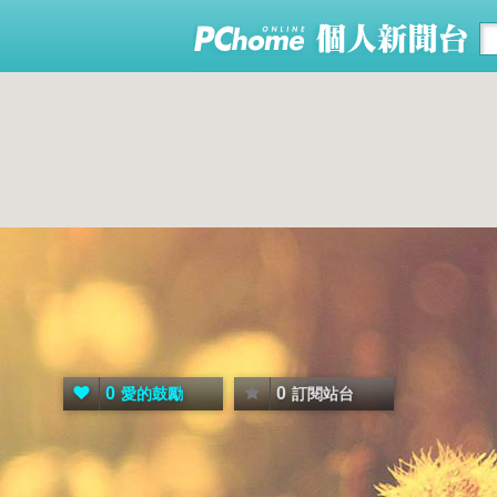
0
0
愛的鼓勵
訂閱站台