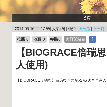
首頁
2014-06-16 22:17:55| 人氣45| 回應0 |
上一篇
|
下一篇
推薦
0
收藏
0
轉貼
0
訂閱站台
【BIOGRACE倍瑞
人使用)
【BIOGRACE倍瑞思】百億複合益菌x2盒(適合全家人