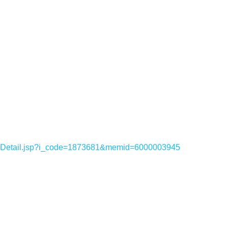
sDetail.jsp?i_code=1873681&memid=6000003945