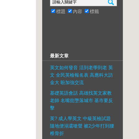
標題
內容
標籤
最新文章
英文如何發音 活到老學到老 英
文 全民英檢報名表 高應科大訪
金大 盼加強交流
基礎英語會話 高雄找英文家教
老師 名嘴批墮落城市 基市要反
擊
英? 成人學英文 中級英檢試題
隨地便溺還嗆聲 被2少年打到腰
椎骨折