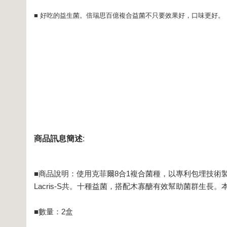
■ 好吃的益生菌。倍瑞思百億複合益菌不只要效果好，口味更好。
商品訊息簡述
:
■商品說明：使用克菲爾8合1複合菌種，以專利包埋技術
Lacris-S共。十種益菌，搭配木寡醣有效幫助菌群生
■數量：2盒