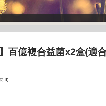
思】百億複合益菌x2盒(適
使用)