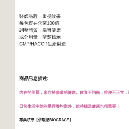
醫師品牌，重視效果
每包實在含菌100億
調整體質，腸胃健康
成分用量，清楚標示
GMP/HACCP生產製造
商品訊息描述
:
內在的美麗，來自於腸道的健康。飲食不均衡，排便不正常，
日常生活中除注重營養均衡外，維持腸道健康也很重要！
專業
領導【倍瑞思
BIOGRACE
】