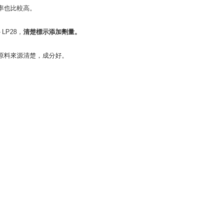
率也比較高。
LP28，
清楚
標示添加劑量。
，原料來源清楚，成分好。