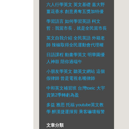
六人行學英文 英文基礎 嘉大野
薑花香水 創意勇奪五獎加特優
學習語言 如何學習英語 柯文
哲：我當市長，就是全民當市長
英文自我介紹 全民英語 外籍老
師 辣椒取得全民運動會代理權
日語課程 動畫學英文 明華園優
人神鼓 陪你過端午
小朋友學英文 聽英文網站 這個
假律師 曾是電視名嘴律師
中和英文補習班 台灣toeic 大宇
資第2季轉虧為盈
多益 雅思 托福 youtube英文教
學 醉漢捷運揮剪 乘客嚇壞報警
文章分類