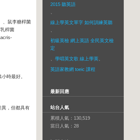
2015 聽英語
、
asei）、鼠李糖桿菌
線上學英文單字 如何訓練英聽
、瑞士乳桿菌
、
cris-
初級英檢 網上英語 全民英文檢
定
、
學唱英文歌 線上學英
、
英語家教網 toeic 課程
1小時最好。
最新回應
站台人氣
差異，但都具有
累積人氣：
130,519
當日人氣：
28