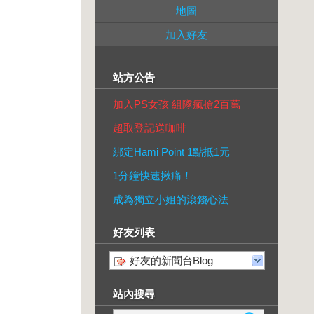
地圖
加入好友
站方公告
加入PS女孩 組隊瘋搶2百萬
超取登記送咖啡
綁定Hami Point 1點抵1元
1分鐘快速揪痛！
成為獨立小姐的滾錢心法
好友列表
好友的新聞台Blog
站內搜尋