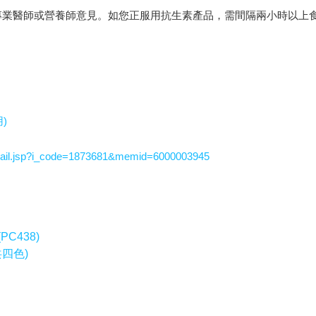
專業醫師或營養師意見。如您正服用抗生素產品，需間隔兩小時以上
)
ail.jsp?i_code=1873681&memid=6000003945
PC438)
共四色)