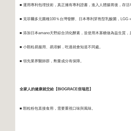
■ 運用專利包埋技術，真正擁有專利證書，進入人體腸胃後，存活
■ 克菲爾多元菌種100％台灣發酵、日本專利芽孢型乳酸菌，LGG＋
■ 添加日本amano天野綜合消化酵素，並使用木寡糖做為益生質
■ 小顆粒易服用、易溶解，吃過就會知道不同處。
■ 領先業界醫師群，劑量成分有保障。
全家人的健康就交給【
BIOGRACE
倍瑞思】
■ 顆粒粉包直接食用，需要重視口味與風味。