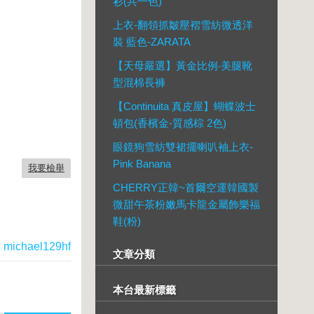
衫(共一色)
上衣-翻領抓皺壓褶雪紡微透洋
裝 藍色-ZARATA
【天母嚴選】黃金比例‧美腿靴
型混棉長褲
【Continuita 真皮屋】蝴蝶波士
頓包(香檳金-質感棕 2色)
眼鏡狗雪紡雙裙擺喇叭袖上衣-
Pink Banana
我要檢舉
CHERRY正韓~首爾空運韓國製
微甜午茶粉嫩馬卡龍金屬飾樂福
鞋(粉)
：
michael129hf
文章分類
本台最新標籤