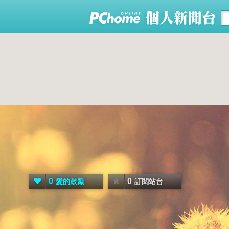
0
0
愛的鼓勵
訂閱站台