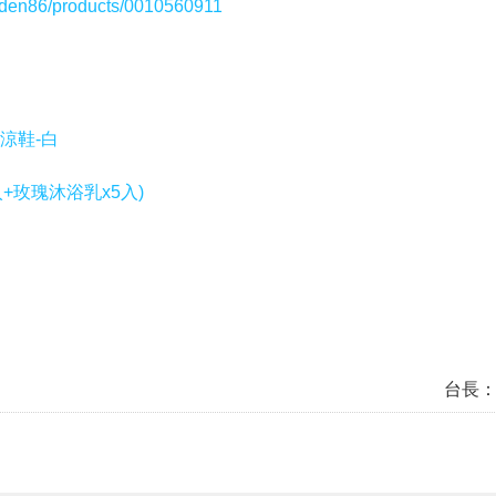
aiden86/products/0010560911
涼鞋-白
入+玫瑰沐浴乳x5入)
台長