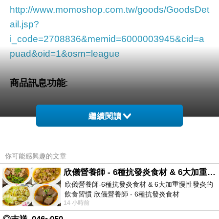
http://www.momoshop.com.tw/goods/GoodsDet
ail.jsp?
i_code=2708836&memid=6000003945&cid=a
puad&oid=1&osm=league
商品訊息功能
:
繼續閱讀
品號：2708836
你可能感興趣的文章
欣儀營養師 - 6種抗發炎食材 & 6大加重慢性發炎的飲食習慣
欣儀營養師-6種抗發炎食材 & 6大加重慢性發炎的
飲食習慣 欣儀營養師 - 6種抗發炎食材
商品訊息描述
:
14 小時前
https://www.facebook.com/photo/?fbid=147