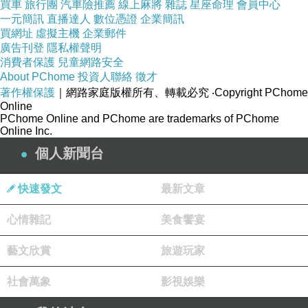
買車
旅行團
汽車險推薦
線上麻將
雜誌
星座命理
會員中心
一元簡訊
直播達人
數位憑證
企業簡訊
買網址
虛擬主機
企業郵件
推測適穿胸圍僅當參考，因個人穿著習慣不同、
廣告刊登
隱私權聲明
某部位因素、或考量衣服風格...請依個人去適度
消費者保護
兒童網路安全
About PChome
調整哦
投資人聯絡
徵才
著作權保護
｜網路家庭版權所有、轉載必究
‧Copyright PChome
Online
PChome Online and PChome are trademarks of PChome
Online Inc.
個人新聞台
快速發文
最新文章
心情雜記
美食饗宴
藝文欣賞
旅遊玩家
社會萬象
影視娛樂