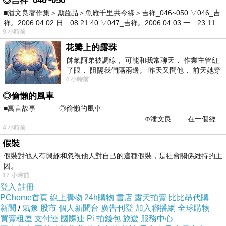
◎吉祥_046~050
■潘文良著作集＞勵益品＞魚雁千里共今緣＞吉祥_046~050 ▽046_吉
祥。2006.04.02.日 08:21:40 ▽047_吉祥。2006.04.03.一 23:11:
9 小時前
花瓣上的露珠
帥氣阿弟被調線， 可能和我常聊天， 作業主管紅
了眼， 阻隔我們隔兩邊。 昨天又問他， 前天她穿
4 小時前
什麼顏色衣服， 不經
◎偷懶的風車
■寓言故事 ◎偷懶的風車
⊕潘文良 在一個經
4 小時前
常颳風的山丘上—&m
假裝
假裝對他人有興趣和忽視他人對自己的這種假裝，是社會關係維持的主
因。
17 小時前
登入
註冊
尺寸側量 SIZE
手工測量平鋪尺寸可能與實際尺
PChome首頁
線上購物
24h購物
書店
露天拍賣
比比昂代購
寸之間存在1-2cm的誤差，還請買家能理解！(單
新聞
/
氣象
股市
個人新聞台
廣告刊登
加入聯播網
全球購物
買賣租屋
支付連
國際連
Pi 拍錢包
旅遊
服務中心
位：CM)