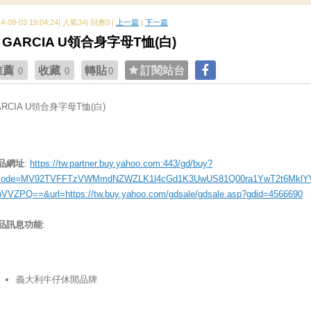
14-09-03 19:04:24| 人氣34| 回應0 |
上一篇
|
下一篇
GARCIA U領合身字母T恤(白)
推薦
收藏
轉貼
訂閱站台
0
0
0
ARCIA U領合身字母T恤(白)
品網址
:
https://tw.partner.buy.yahoo.com:443/gd/buy?
ode=MV92TVFFTzVWMmdNZWZLK1l4cGd1K3UwUS81Q00ra1YwT2t6MklY
bVVZPQ==&url=https://tw.buy.yahoo.com/gdsale/gdsale.asp?gdid=4566690
品訊息功能
:
義大利牛仔休閒品牌