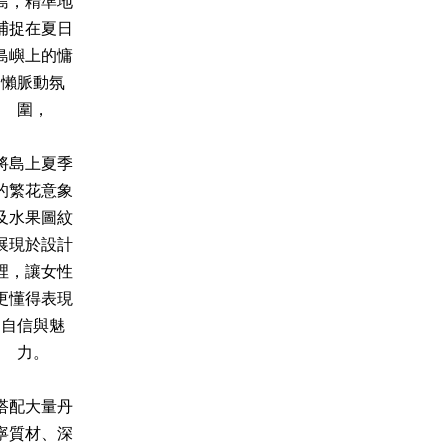
島，精準地
捕捉在夏日
島嶼上的慵
懶脈動氛
圍，
將島上夏季
的繁花意象
及水果圖紋
展現於設計
裡，讓女性
更懂得表現
自信與魅
力。
搭配大量丹
寧質材、深