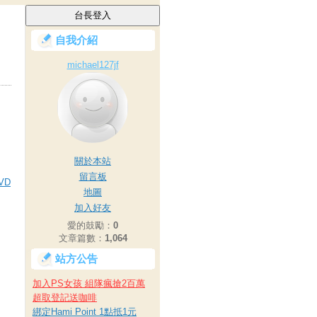
自我介紹
michael127jf
關於本站
留言板
VD
地圖
加入好友
愛的鼓勵：
0
文章篇數：
1,064
站方公告
加入PS女孩 組隊瘋搶2百萬
超取登記送咖啡
綁定Hami Point 1點抵1元