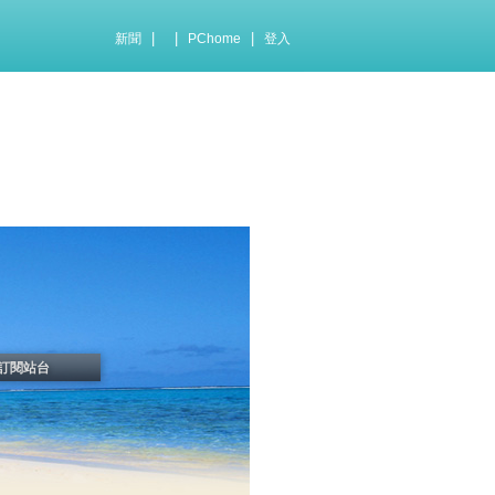
|
|
|
新聞
PChome
登入
訂閱站台