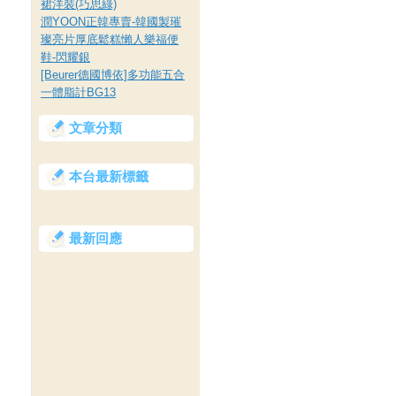
裙洋裝(巧思綠)
潤YOON正韓專賣-韓國製璀
璨亮片厚底鬆糕懶人樂福便
鞋-閃耀銀
[Beurer德國博依]多功能五合
一體脂計BG13
文章分類
本台最新標籤
最新回應