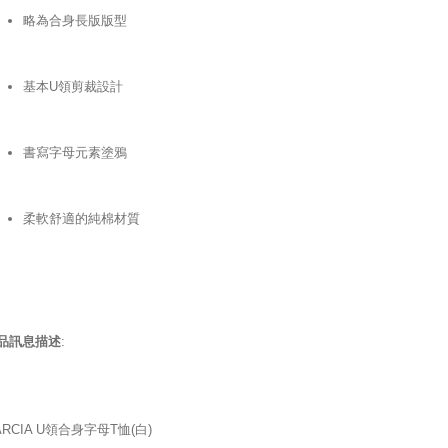
略為合身長版版型
基本U領剪裁設計
書寫字母元素塗鴉
柔軟舒適的純棉材質
品訊息描述
:
ARCIA U領合身字母T恤(白)