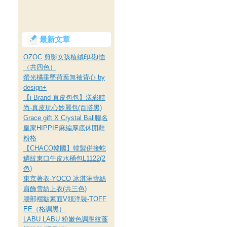
最新文章
OZOC 剪影女孩植絨印花t恤
（共四色）
螢光橘垂墜荷葉無袖背心 by
design+
【i Brand 真皮包包】漾彩時
尚-真皮玩心妙麗包(百搭黑)
Grace gift X Crystal Ball聯名
皇家HIPPIE麻編厚底休閒鞋
粉格
【CHACO韓國】韓製併接蛇
鱗紋束口牛皮水桶包L1122(2
色)
東京著衣-YOCO 冰淇淋蕾絲
肩飾雪紡上衣(共三色)
腰部褶皺素面V領洋裝-TOFF
EE（格調黑）
LABU LABU 粉嫩色調壓紋蓬