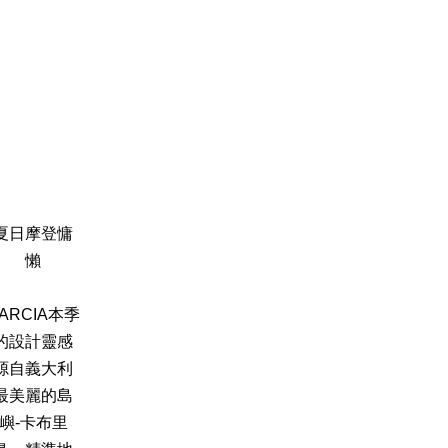
夏日摩登慵
懶
ARCIA本季
的設計靈感
源自義大利
最美麗的島
嶼-卡布里