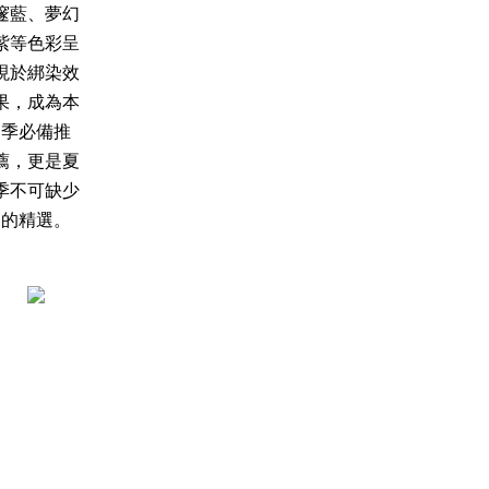
邃藍、夢幻
紫等色彩呈
現於綁染效
果，成為本
季必備推
薦，更是夏
季不可缺少
的精選。