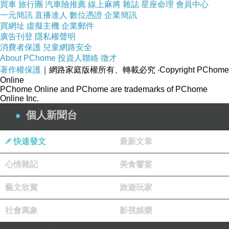
買車
旅行團
汽車險推薦
線上麻將
雜誌
星座命理
會員中心
一元簡訊
直播達人
數位憑證
企業簡訊
買網址
虛擬主機
企業郵件
廣告刊登
隱私權聲明
消費者保護
兒童網路安全
About PChome
投資人聯絡
徵才
著作權保護
｜網路家庭版權所有、轉載必究
‧Copyright PChome
Online
PChome Online and PChome are trademarks of PChome
Online Inc.
個人新聞台
TTSNAP 『全真皮蝴蝶結魚口高跟鞋』
快速發文
最新文章
心情雜記
美食饗宴
藝文欣賞
旅遊玩家
社會萬象
影視娛樂
嚴選鏡面羊漆皮製作鞋面，