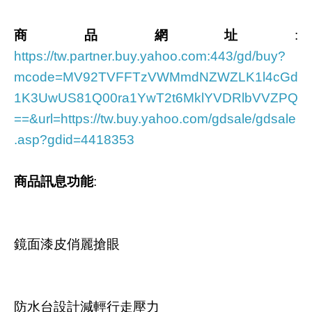
商品網址
:
https://tw.partner.buy.yahoo.com:443/gd/buy?
mcode=MV92TVFFTzVWMmdNZWZLK1l4cGd
1K3UwUS81Q00ra1YwT2t6MklYVDRlbVVZPQ
==&url=https://tw.buy.yahoo.com/gdsale/gdsale
.asp?gdid=4418353
商品訊息功能
:
鏡面漆皮俏麗搶眼
防水台設計減輕行走壓力