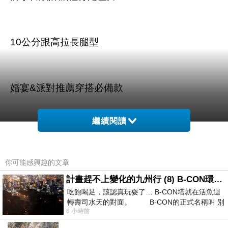
10公分跟高拉長腿型
婚宴&派對推薦穿搭必備款
繼續閱讀
你可能感興趣的文章
商品訊息描述
:
計畫趕不上變化的九州行 (8) B-CON環球塔
吃飽喝足，該認真玩耍了… B-CON塔就在活魚迴
轉壽司水天的對面。 B-CON的正式名稱叫 別
6 小時前