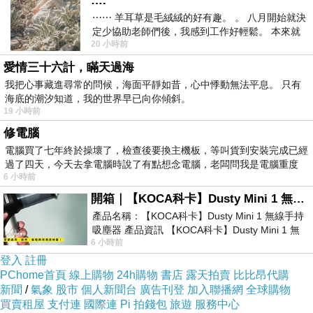
….
⋯⋯ 羊耳草是毛絨絨的好有趣。 。 八月開始就決
定少協助老師們後，我感到工作好輕鬆。 本來就
20 小時前
不是我的工作啊。 真
愛情三十六計，瞞天過海
我把心事藏進尋常的問候，海面平靜如昔，心中悸動無法平息。 只有
海底的潮汐知道，我的世界早已向你傾斜。
19 小時前
修電腦
電腦買了七年終於操壞了，檢查後要換主機板，等叫貨到安裝完成已經
過了四天，今天去拿電腦時說了有點想念電腦，老闆問我是電腦重度
6 小時前
開箱｜【KOCA科卡】Dusty Mini 1 無線手持吸塵器
產品名稱：【KOCA科卡】Dusty Mini 1 無線手持
吸塵器 產品資訊 【KOCA科卡】Dusty Mini 1 無
6 小時前
線手持吸塵器評語： 能吸、能吹兼具兩
登入
註冊
PChome首頁
線上購物
24h購物
書店
露天拍賣
比比昂代購
新聞
/
氣象
股市
個人新聞台
廣告刊登
加入聯播網
全球購物
買賣租屋
支付連
國際連
Pi 拍錢包
旅遊
服務中心