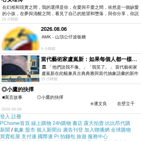
在幻相和現實之間，我的選擇是你，在愛與不愛之間，依然是一個缺愛
的小孩，在夢與清醒之間，看見了自己的慾望和墮落，與你分享，你説
18 小時前
《PRIVATE STRUCTURE》復古揚聲機圖騰V
2026.08.06
領短袖
AMK - 山頂公仔波板糖
5 小時前
當代藝術家盧嵐新：如果每個人都一樣，這世界該有多無聊？
🏛️ 「他們說我不像。」「我笑了。」 當代藝術家
盧嵐新在此幅兼具古典典雅與當代抽象語彙的新作
15 小時前
中，以沈靜的藍色空間為背景，描繪了
◎小鷹的抉擇
■寓言故事 ◎小鷹的抉擇
⊕潘文良 在壁立千
2026-08-06
仞的懸崖上，有一座遮天蔽
登入
註冊
PChome首頁
線上購物
24h購物
書店
露天拍賣
比比昂代購
新聞
/
氣象
股市
個人新聞台
廣告刊登
加入聯播網
全球購物
無論是清爽
買賣租屋
支付連
國際連
Pi 拍錢包
旅遊
服務中心
的短袖還是