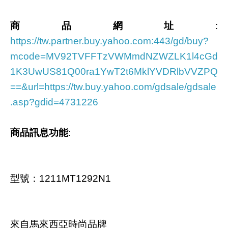
商品網址
:
https://tw.partner.buy.yahoo.com:443/gd/buy?
mcode=MV92TVFFTzVWMmdNZWZLK1l4cGd
1K3UwUS81Q00ra1YwT2t6MklYVDRlbVVZPQ
==&url=https://tw.buy.yahoo.com/gdsale/gdsale
.asp?gdid=4731226
商品訊息功能
:
型號：1211MT1292N1
來自馬來西亞時尚品牌