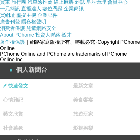
買車
旅行團
汽車險推薦
線上麻將
雜誌
星座命理
會員中心
一元簡訊
直播達人
數位憑證
企業簡訊
沉穩的長袖
買網址
虛擬主機
企業郵件
設計,
廣告刊登
隱私權聲明
消費者保護
兒童網路安全
About PChome
投資人聯絡
徵才
全新推出的
著作權保護
｜網路家庭版權所有、轉載必究
‧Copyright PChome
PS男女基本
Online
PChome Online and PChome are trademarks of PChome
設計系列所
Online Inc.
要演繹的都
個人新聞台
是一系列休
閒性的潮流
快速發文
最新文章
服飾,
心情雜記
美食饗宴
無論在室內
藝文欣賞
旅遊玩家
室外皆都是
社會萬象
影視娛樂
最佳的時尚