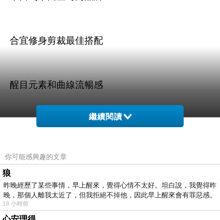
合宜修身剪裁最佳搭配
醒目元素和曲線流暢感
繼續閱讀
採用特級棉材質絕佳舒適
你可能感興趣的文章
狼
昨晚經歷了某些事情，早上醒來，覺得心情不太好。坦白說，我覺得昨
晚，那個人離我太近了，但我拒絕不掉他，因此早上醒來會有罪惡感。
商品訊息描述
:
19 小時前
心安理得