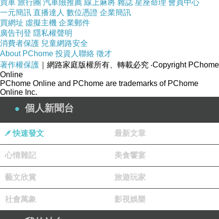
買車
旅行團
汽車險推薦
線上麻將
雜誌
星座命理
會員中心
一元簡訊
直播達人
數位憑證
企業簡訊
半正式的兩
買網址
虛擬主機
企業郵件
顆釦西裝外
廣告刊登
隱私權聲明
套搭配窄管
消費者保護
兒童網路安全
About PChome
投資人聯絡
徵才
水洗單寧
著作權保護
｜網路家庭版權所有、轉載必究
‧Copyright PChome
褲，內搭Y字
Online
PChome Online and PChome are trademarks of PChome
領帶釦長袖
Online Inc.
棉衫，遊走
個人新聞台
於輕鬆與正
式邊緣，呈
快速發文
最新文章
現義大利男
心情雜記
美食饗宴
性不羈的一
面，讓整體
藝文欣賞
旅遊玩家
造型休閒舒
社會萬象
影視娛樂
適卻不失義
大利經典優