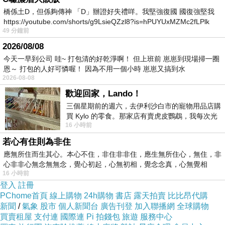
GARCIA 牛角釦小垂領素面針織衫
橋係土D，但係夠傳神 「D」辦證好失禮咩。我堅強復國 國復強堅我
https://youtube.com/shorts/g9LsieQZzl8?is=hPUYUxMZMc2fLPlk
49 分鐘前
2026/08/08
今天一早到公司 哇~ 打包清的好乾淨啊！ 但上班前 崽崽到現場掃一圈
恩～ 打包的人好可憐喔！ 因為不用一個小時 崽崽又搞到水
2026-08-08
歡迎回家，Lando！
三個星期前的週六，去伊利沙白市的寵物用品店購
買 Kylo 的零食。那家店有賣虎皮鸚鵡，我每次光
16 小時前
顧都會去看一下。他們偶爾會引進 C
若心有住則為非住
應無所住而生其心。本心不住，非住非非住，應生無所住心，無住，非
本季男裝介
心非非心無念無無念，覺心初起，心無初相，覺念念真，心無覺相
16 小時前
於工作和休
登入
註冊
閒的Casual
PChome首頁
線上購物
24h購物
書店
露天拍賣
比比昂代購
新聞
/
氣象
股市
個人新聞台
廣告刊登
加入聯播網
全球購物
Smart
買賣租屋
支付連
國際連
Pi 拍錢包
旅遊
服務中心
Look，猶如