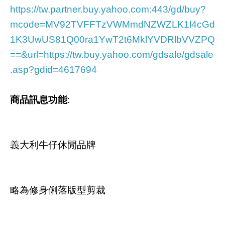
https://tw.partner.buy.yahoo.com:443/gd/buy?
mcode=MV92TVFFTzVWMmdNZWZLK1l4cGd
1K3UwUS81Q00ra1YwT2t6MklYVDRlbVVZPQ
==&url=https://tw.buy.yahoo.com/gdsale/gdsale
.asp?gdid=4617694
商品訊息功能
:
義大利牛仔休閒品牌
略為修身俐落版型剪裁