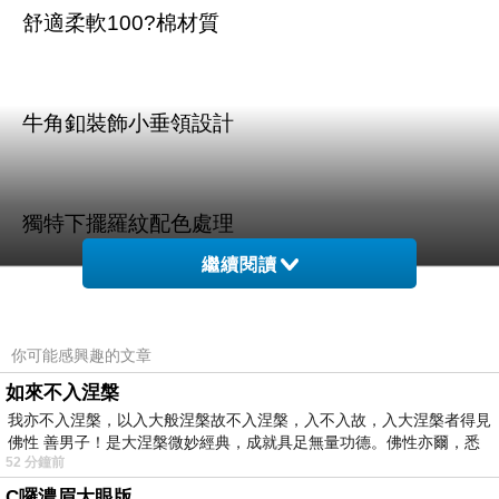
舒適柔軟100?棉材質
牛角釦裝飾小垂領設計
獨特下擺羅紋配色處理
繼續閱讀
你可能感興趣的文章
商品訊息描述
:
如來不入涅槃
我亦不入涅槃，以入大般涅槃故不入涅槃，入不入故，入大涅槃者得見
佛性 善男子！是大涅槃微妙經典，成就具足無量功德。佛性亦爾，悉
52 分鐘前
C囉濃眉大眼版