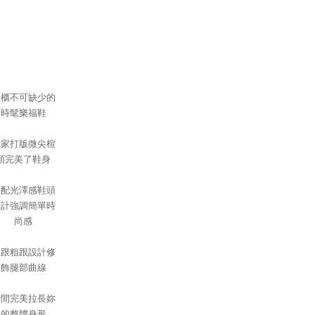
鞋櫃不可缺少的
時髦樂福鞋
獨家打版微尖楦
頭完美了鞋身
搭配光澤感鞋頭
設計強調簡單時
尚感
後跟粗跟設計修
飾腿部曲線
瞬間完美拉長妳
的整體身形