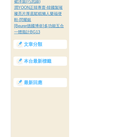
裙洋裝(巧思綠)
潤YOON正韓專賣-韓國製璀
璨亮片厚底鬆糕懶人樂福便
鞋-閃耀銀
[Beurer德國博依]多功能五合
一體脂計BG13
文章分類
本台最新標籤
最新回應