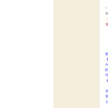
＊
A
(
也
官