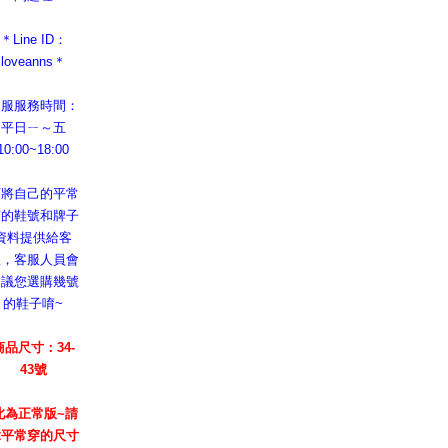
＊Line ID：
loveanns＊
客服服務時間：
平日ㄧ～五
10:00~18:00
可將自己的平常
穿的鞋號和牌子
資料提供給客
服，客服人員會
建議您選購幾號
的鞋子唷~
商品尺寸：34-
43號
此為正常版~請
拿平常穿的尺寸