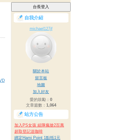
自我介紹
michael127jf
關於本站
留言板
VD
地圖
加入好友
愛的鼓勵：
0
文章篇數：
1,064
站方公告
加入PS女孩 組隊瘋搶2百萬
超取登記送咖啡
綁定Hami Point 1點抵1元