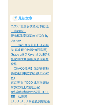
最新文章
OZOC 剪影女孩植絨印花t恤
（共四色）
螢光橘垂墜荷葉無袖背心 by
design+
【i Brand 真皮包包】漾彩時
尚-真皮玩心妙麗包(百搭黑)
Grace gift X Crystal Ball聯名
皇家HIPPIE麻編厚底休閒鞋
粉格
【CHACO韓國】韓製併接蛇
鱗紋束口牛皮水桶包L1122(2
色)
東京著衣-YOCO 冰淇淋蕾絲
肩飾雪紡上衣(共三色)
腰部褶皺素面V領洋裝-TOFF
EE（格調黑）
LABU LABU 粉嫩色調壓紋蓬