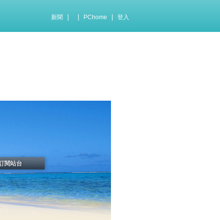
|
|
|
新聞
PChome
登入
訂閱站台