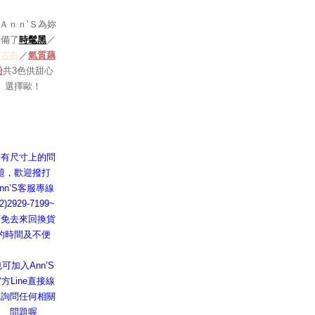
Ａｎｎ’Ｓ為妳
準備了
時髦黑
／
復古白
／
氣質藕
粉
共3色供甜心
選擇歐！
若有尺寸上的問
題，歡迎撥打
nn’S客服專線
02)2929-7199~
可免去來回換貨
的時間及不便
可加入Ann’S
方Line直接線
上詢問任何相關
問題喔