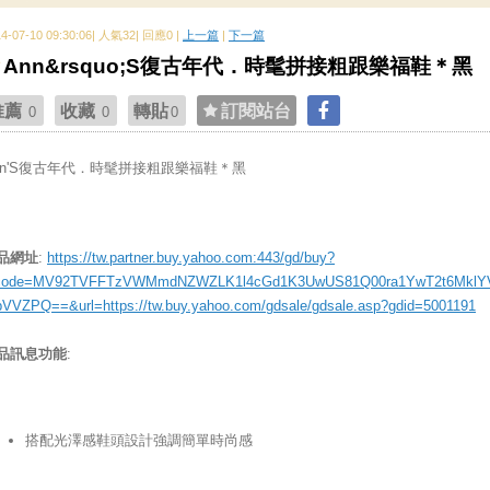
14-07-10 09:30:06| 人氣32| 回應0 |
上一篇
|
下一篇
Ann&rsquo;S復古年代．時髦拼接粗跟樂福鞋＊黑
推薦
收藏
轉貼
訂閱站台
0
0
0
nn'S復古年代．時髦拼接粗跟樂福鞋＊黑
品網址
:
https://tw.partner.buy.yahoo.com:443/gd/buy?
ode=MV92TVFFTzVWMmdNZWZLK1l4cGd1K3UwUS81Q00ra1YwT2t6MklY
bVVZPQ==&url=https://tw.buy.yahoo.com/gdsale/gdsale.asp?gdid=5001191
品訊息功能
:
搭配光澤感鞋頭設計強調簡單時尚感