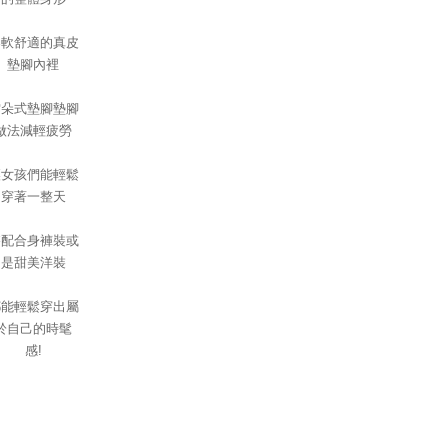
柔軟舒適的真皮
墊腳內裡
雲朵式墊腳墊腳
做法減輕疲勞
讓女孩們能輕鬆
穿著一整天
搭配合身褲裝或
是甜美洋裝
都能輕鬆穿出屬
於自己的時髦
感!