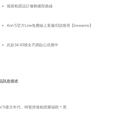
後跟粗跟設計修飾腿部曲線
Ann’S官方Line免費線上客服ID請搜尋【loveanns】
此款34-43號全尺碼貼心供應中
品訊息描述
:
nn’S復古年代．時髦拼接粗跟樂福鞋＊黑